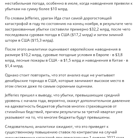
нестабильная погода, особенно в июле, когда наводнения привели к
убыткам на сумму более $10 млрд.
По словам Jefferies, ураган Ида стал самой дорогостоящей
катастрофой в году по состоянию на конец ноября, в результате чего
застрахованные убытки составили примерно $32,2 млрд, после чего
последовала суровая погода в США ($17,2 млрд) и затем зимний
шторм в США ($15,3 млрд).
После этого аналитики оценивают европейские наводнения в
размере $10,2 млрд, суровые погодные условия в Европе - в $3,8
млрд, лесные пожары в США - в $1,5 млрд и наводнения в Китае - в
$1,4 млрд.
Однако стоит повторить, что этот анализ еще не учитывает
декабрьские торнадо в США, которые занимают высокое место в
этом списке даже по самым скромным оценкам.
Jefferies пришел к выводу, что убытки, превышающие средний
уровень с начала года, вероятно, окажут дополнительное давление
на адекватность бюджетов убытков многих страховщиков от
стихийных бедствий, причем результаты за третий квартал уже
указывают на то, что многие бюджеты будут превышены.
Следовательно, аналитики ожидают, что это приведет к
существенному повышению ставок по контрактам на случай
имущественных катастроф при предстоящем 1 января 2022 года