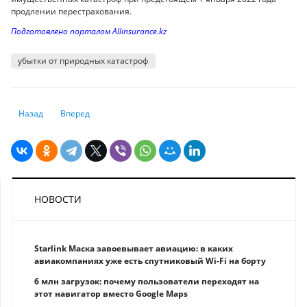
продлении перестрахования.
Подготовлено порталом Allinsurance.kz
убытки от природных катастроф
Предыдущий: Медики сравнили опасность омикрон-штамма и вариан
Следующий: 7 чудес Турции, о которых не все знают
Назад
Вперед
НОВОСТИ
Starlink Маска завоевывает авиацию: в каких
авиакомпаниях уже есть спутниковый Wi-Fi на борту
6 млн загрузок: почему пользователи переходят на
этот навигатор вместо Google Maps