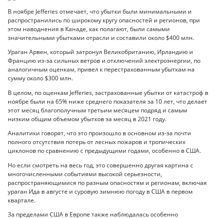
В ноябре Jefferies отмечает, что убытки были минимальными и
распространились по широкому кругу опасностей и регионов, при
этом наводнения в Канаде, как полагают, были самыми
значительными убытками отрасли и составили около $400 млн.
Ураган Арвен, который затронул Великобританию, Ирландию и
Францию из-за сильных ветров и отключений электроэнергии, по
аналогичным оценкам, привел к перестрахованным убыткам на
сумму около $300 млн.
В целом, по оценкам Jefferies, застрахованные убытки от катастроф в
ноябре были на 65% ниже среднего показателя за 10 лет, что делает
этот месяц благополучным третьим месяцем подряд и самым
низким общим объемом убытков за месяц в 2021 году.
Аналитики говорят, что это произошло в основном из-за почти
полного отсутствия потерь от лесных пожаров и тропических
циклонов по сравнению с предыдущими годами, особенно в США.
Но если смотреть на весь год, это совершенно другая картина с
многочисленными событиями высокой серьезности,
распространяющимися по разным опасностям и регионам, включая
ураган Ида в августе и суровую зимнюю погоду в США в первом
квартале.
За пределами США в Европе также наблюдалась особенно