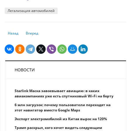
Легализация автомобилей
Предыдущий: Запрет на выезд и как оплатить штрафы через приложен
Следующий: Нужно ли ограничивать высоту зданий в Алмат
Назад
Вперед
НОВОСТИ
Starlink Маска завоевывает авиацию: в каких
авиакомпаниях уже есть спутниковый Wi-Fi на борту
6 млн загрузок: почему пользователи переходят на
этот навигатор вместо Google Maps
Экспорт электромобилей из Китая вырос на 120%
Трамп раскрыл, кого хочет видеть следующим