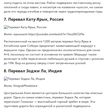
охоту ездить по этим местам. Район подвержен постоянному риску
оползней и схода лавин, и несмотря на название «шоссе», на самом
деле это череда изгибов и поворотов через труднопроходимые горы.
7. Перевал Кату-Ярык, Россия
Фото: скриншот https://youtube.com/watch?v=TeozD6Cl2Pw
Расположенный на высоте 1200 метров перевал Кату-Ярык в
Алтайском крае Сибири предлагает захватывающий маршрут к
вершине горы. Однако он предназначен исключительно для гонок
4×4, поскольку он состоит в основном из гравия. Маршрут также
включает в себя пересечение небольших ручьев и спусков с уклоном
до 19%. Вид на долину сверху стоит затраченных усилий.
8. Перевал Зоджи Ла, Индия
Фото: VinayakPhadatare
Центральная Азия является центром большого количества опасных
дорог. Одна из самых известных, перевал Зоджи Ла, которая
пересекает Гималаи — высочайший горный хребет в мире. Эта
грунтовая дорога без ограждений и указателей подвержена