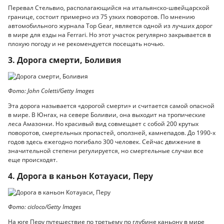
Перевал Стельвио, располагающийся на итальянско-швейцарской
границе, состоит примерно из 75 узких поворотов. По мнению
автомобильного журнала Top Gear, является одной из лучших дорог
в мире для езды на Ferrari. Но этот участок регулярно закрывается в
плохую погоду и не рекомендуется посещать ночью.
3. Дорога смерти, Боливия
Фото: John Coletti/Getty Images
Эта дорога называется «дорогой смерти» и считается самой опасной
в мире. В Юнгах, на севере Боливии, она выходит на тропические
леса Амазонки. Но красивый вид совмещает с собой 200 крутых
поворотов, смертельных пропастей, оползней, камнепадов. До 1990-х
годов здесь ежегодно погибало 300 человек. Сейчас движение в
значительной степени регулируется, но смертельные случаи все
еще происходят.
4. Дорога в каньон Котауаси, Перу
Фото: cicloco/Getty Images
На юге Перу путешествие по третьему по глубине каньону в мире