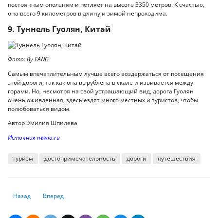
постоянным оползням и петляет на высоте 3350 метров. К счастью,
она всего 9 километров в длину и зимой непроходима.
9. Туннель Гуолян, Китай
Фото: By FANG
Самым впечатлительным лучше всего воздержаться от посещения
этой дороги, так как она вырублена в скале и извивается между
горами. Но, несмотря на свой устрашающий вид, дорога Гуолян
очень оживленная, здесь ездят много местных и туристов, чтобы
полюбоваться видом.
Автор Эмилия Шпилева
Источник newia.ru
туризм
достопримечательность
дороги
путешествия
Предыдущий: Обязательное страхование жилья в зонах с высоким ри
Следующий: Токаев вновь "дарит" надежду обманутым каз
Назад
Вперед