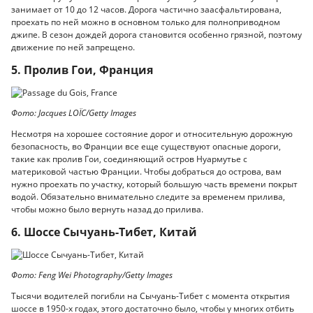
занимает от 10 до 12 часов. Дорога частично заасфальтирована,
проехать по ней можно в основном только для полноприводном
джипе. В сезон дождей дорога становится особенно грязной, поэтому
движение по ней запрещено.
5. Пролив Гои, Франция
Фото: Jacques LOÏC/Getty Images
Несмотря на хорошее состояние дорог и относительную дорожную
безопасность, во Франции все еще существуют опасные дороги,
такие как пролив Гои, соединяющий остров Нуармутье с
материковой частью Франции. Чтобы добраться до острова, вам
нужно проехать по участку, который большую часть времени покрыт
водой. Обязательно внимательно следите за временем прилива,
чтобы можно было вернуть назад до прилива.
6. Шоссе Сычуань-Тибет, Китай
Фото: Feng Wei Photography/Getty Images
Тысячи водителей погибли на Сычуань-Тибет с момента открытия
шоссе в 1950-х годах, этого достаточно было, чтобы у многих отбить