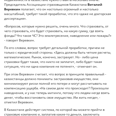
Председатель Ассоциации страховщиков Казахстана
Виталий
Веревкин
полагает, что он настолько огромный и настолько
масштабный, требует такой проработки, что это «даже не докторская
диссертация».
«Вопросов, которые нужно решить, очень много. Что страховать, от
чего страховать, кто будет страховать, на какую сумму, где взять
фонды? Что такое ЧС? Это землетрясение, наводнение или пожары?»
- говорит Веревкин.
По его словам, вопрос требует детальной проработки, причем не
только с юридической стороны. «Здесь должны быть четкие расчеты,
математические. Рынок, конечно, застрахует. Но - либо цена
страховки будет такая, что никто не заплатит, либо будет такая
ситуация, что ни одна компания не потянет», - отмечает он.
При этом Веревкин считает, что вопрос в принципе правильный -
казахстанцы должно понимать: застраховав имущество, они
минимизируют риски полной его потери и могут рассчитывать на
компенсацию ущерба. «На самом деле что происходит? Произошли
наводнения, и у нас теперь митинги, потому что людям негде взять
денег, чтобы восстановить свое имущество. Им жить негде», -
отметил Веревкин.
В Казахстане действует система, по которой вы можете прийти в
страховую компанию и, заплатив какие-то деньги, заключить