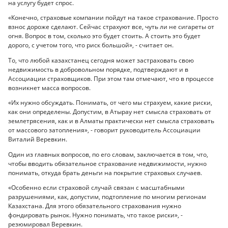
на услугу будет спрос.
«Конечно, страховые компании пойдут на такое страхование. Просто
взнос дороже сделают. Сейчас страхуют все, чуть ли не сигареты от
огня. Вопрос в том, сколько это будет стоить. А стоить это будет
дорого, с учетом того, что риск большой», - считает он.
То, что любой казахстанец сегодня может застраховать свою
недвижимость в добровольном порядке, подтверждают и в
Ассоциации страховщиков. При этом там отмечают, что в процессе
возникнет масса вопросов.
«Их нужно обсуждать. Понимать, от чего мы страхуем, какие риски,
как они определены. Допустим, в Атырау нет смысла страховать от
землетрясения, как и в Алматы практически нет смысла страховать
от массового затопления», - говорит руководитель Ассоциации
Виталий Веревкин.
Один из главных вопросов, по его словам, заключается в том, что,
чтобы вводить обязательное страхование недвижимости, нужно
понимать, откуда брать деньги на покрытие страховых случаев.
«Особенно если страховой случай связан с масштабными
разрушениями, как, допустим, подтопление по многим регионам
Казахстана. Для этого обязательного страхования нужно
фондировать рынок. Нужно понимать, что такое риски», -
резюмировал Веревкин.