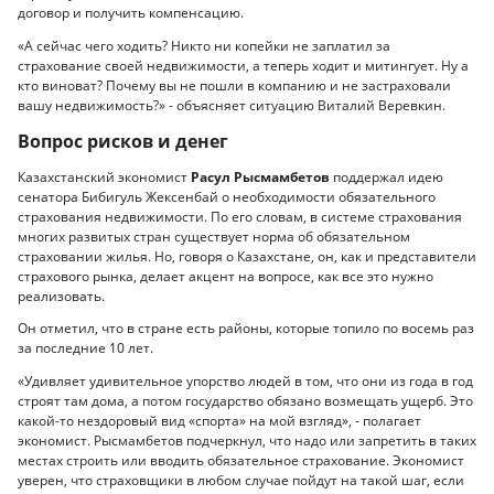
договор и получить компенсацию.
«А сейчас чего ходить? Никто ни копейки не заплатил за
страхование своей недвижимости, а теперь ходит и митингует. Ну а
кто виноват? Почему вы не пошли в компанию и не застраховали
вашу недвижимость?» - объясняет ситуацию Виталий Веревкин.
Вопрос рисков и денег
Казахстанский экономист
Расул Рысмамбетов
поддержал идею
сенатора Бибигуль Жексенбай о необходимости обязательного
страхования недвижимости. По его словам, в системе страхования
многих развитых стран существует норма об обязательном
страховании жилья. Но, говоря о Казахстане, он, как и представители
страхового рынка, делает акцент на вопросе, как все это нужно
реализовать.
Он отметил, что в стране есть районы, которые топило по восемь раз
за последние 10 лет.
«Удивляет удивительное упорство людей в том, что они из года в год
строят там дома, а потом государство обязано возмещать ущерб. Это
какой-то нездоровый вид «спорта» на мой взгляд», - полагает
экономист. Рысмамбетов подчеркнул, что надо или запретить в таких
местах строить или вводить обязательное страхование. Экономист
уверен, что страховщики в любом случае пойдут на такой шаг, если