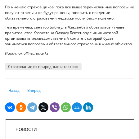
По мнению страховщиков, пока все вышеперечисленные вопросы не
получат ответы и не будут решены, говорить о введении
обязательного страхования недвижимости бессмысленно.
Тем временем, сенатор Бибигуль Жексенбай обратилась к главе
правительства Казахстана Олжасу Бектенову с инициативой
организовать межведомственный комитет, который будет
заниматься вопросами обязательного страхования жилых объектов.
Источник allinsurance.kz
Страхование от природных катастроф
Предыдущий: Токаев: Иногда нас критикуют за нейтральность, но её 
Следующий: 9 самых опасных дорог в мире, которых вам сле
Назад
Вперед
НОВОСТИ