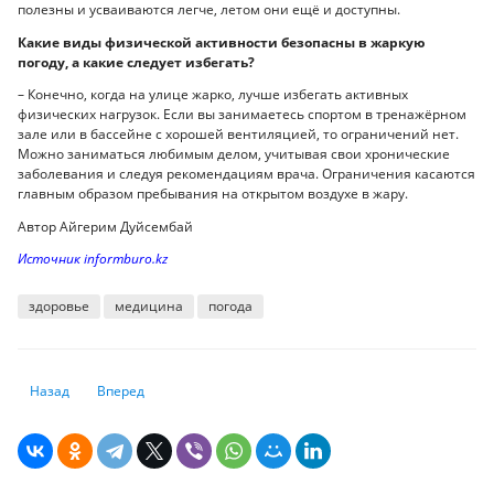
полезны и усваиваются легче, летом они ещё и доступны.
Какие виды физической активности безопасны в жаркую
погоду, а какие следует избегать?
– Конечно, когда на улице жарко, лучше избегать активных
физических нагрузок. Если вы занимаетесь спортом в тренажёрном
зале или в бассейне с хорошей вентиляцией, то ограничений нет.
Можно заниматься любимым делом, учитывая свои хронические
заболевания и следуя рекомендациям врача. Ограничения касаются
главным образом пребывания на открытом воздухе в жару.
Автор Айгерим Дуйсембай
Источник informburo.kz
здоровье
медицина
погода
Предыдущий: Больше 130 тысяч казахстанцев запретили себе играть в
Следующий: По некоторым заболеваниям перестанут выдава
Назад
Вперед