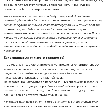
искать тень и избегать прямых солнечных лучей. Что касается детей,
то родителям следует помнить о безопасности и никогда не
оставлять ребёнка в закрытой машине.
Также важно всегда иметь при себе бутылку с водой, надевать
головной убор и одежду из лёгких материалов и солнцезащитные очки,
которые служат не только модным аксессуаром, но и защищают от
солнечных лучей. Одежда должна быть свободного кроя, из
натуральных материалов и предпочтительно светлых тонов. Важно
также не допустить обезвоживания и перегрева. Чтобы избежать
длительного пребывания на открытом воздухе в жаркие дни,
рекомендуется проводить по крайней мере два-три часа в закрытых
помещениях.
Как защищаться от жары в транспорте?
– Сейчас, как правило, в автобусах установлены кондиционеры. Они
должны использоваться, если на улице температура выше 25
градусов. Это крайне важно для комфорта и безопасности
пассажиров в периоды аномальной жары.
Нежелательно находиться в переполненных автобусах, в которых не
используются кондиционеры. Важно, чтобы были пространство и
воздух в транспортном средстве. При отсутствии кондиционера
важно, чтобы в автобусе были открыты окна.
Рекомендовано всегда иметь с собой бутылку воды. Для охлаждения
чувствительным к жаре людям можно использовать пульверизатор с