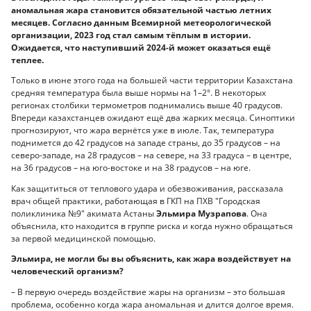
аномальная жара становится обязательной частью летних
месяцев. Согласно данным Всемирной метеорологической
организации, 2023 год стал самым тёплым в истории.
Ожидается, что наступивший 2024-й может оказаться ещё
теплее.
Только в июне этого года на большей части территории Казахстана
средняя температура была выше нормы на 1–2°. В некоторых
регионах столбики термометров поднимались выше 40 градусов.
Впереди казахстанцев ожидают ещё два жарких месяца. Синоптики
прогнозируют, что жара вернётся уже в июле. Так, температура
поднимется до 42 градусов на западе страны, до 35 градусов – на
северо-западе, на 28 градусов – на севере, на 33 градуса – в центре,
на 36 градусов – на юго-востоке и на 38 градусов – на юге.
Как защититься от теплового удара и обезвоживания, рассказала
врач общей практики, работающая в ГКП на ПХВ "Городская
поликлиника №9" акимата Астаны
Эльмира Музрапова
. Она
объяснила, кто находится в группе риска и когда нужно обращаться
за первой медицинской помощью.
Эльмира, не могли бы вы объяснить, как жара воздействует на
человеческий организм?
– В первую очередь воздействие жары на организм – это большая
проблема, особенно когда жара аномальная и длится долгое время.