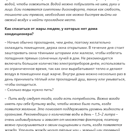
водой, чтобы освежиться. Водой можно побрызгать на шею, руки и
лицо. Если появляются симптомы дискомфорта, такие как слабость,
тошнота или тревога, необходимо как можно быстрее выйти на
свежий воздух и найти прохладное место.
Как спасаться от жары людям, у которых нет дома
кондиционера?
– Ночью обычно прохладнее, чем днём, поэтому желательно
охлаждать помещение, держа окна открытыми. В течение дня стоит
зашторивать окна тёмными шторами или жалюзи, чтобы избегать
попадания прямых солнечных лучей в дом. Не рекомендуется
включать большое количество электроприборов днём, использовать
их ограниченное время, так как они вырабатывают тепло и делают
воздух в помещении ещё жарче. Внутри дома можно несколько раз в
день принимать тёплый или прохладный душ, ванну или умываться,
чтобы охладиться.
– Сколько воды нужно пить?
– Пить воду следует тогда, когда есть потребность. Важно всегда
иметь при себе бутылку воды, чтобы можно было пить, когда
появится желание. Это помогает поддерживать уровень жидкости в
организме. Рекомендации о количестве воды в день ­– 1,5–2 литра –
очень индивидуальны и зависят от множества факторов, поэтому
важно прислушиваться к своим ощущениям и пить, когда появляется
жажда. Утолить жажду могут тёплые чаи – зеленый или травяной,