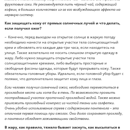
фруктовые соки. Не рекомендуется пить чёрный чай, содержащий
кофеин, в больших количествах из-за его возбуждающего эффекта на
нервную систему.
Как защищать кожу от прямых солнечных лучей и что делать,
если получил ожог?
– Конечно, перед выходом на открытое солнце в жаркую погоду
необходимо нанести на открытые участки тела солнцезащитный
крем и обновлять его каждые два-три часа, если находитесь на
улице. Также желательно не носить слишком открытую одежду в
жару. Либо нужно защищать открытые участки тела
солнцезащитными кремами, либо выбирать просторные и
свободные фасоны одежды, которые будут прикрывать кожу. Также
обязательны головные уборы. Идеально, если головной убор будет с
полями, что дополнительно защитит кожу лица и глаза.
Если человек получил солнечный ожог, необходимо переместиться в
прохладное место или хотя бы в тень. По возможности промыть
пострадавший участок проточной прохладной водой. Также можно
приложить прохладный компресс из чистой ткани или салфетки.
Очень удобно использование спреев с содержанием пантенола – это
отличная первая помощь при ожогах. Они долго сохраняют прохладу,
а пантенол обладает заживляющими свойствами.
В жару, как правило, тяжело бывает заснуть, как высыпаться в