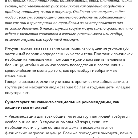
В моменты, когда происходит обезвоживание, кровь становится более
густой, что увеличивает риск возникновения сердечно-сосудистых
проблем, например, вести к инсульту. Особенно это актуально для
людей с уже существующими сердечно-сосудистыми заболеваниями,
так как они в группе риска по тромбозам из-за атеросклероза или
высокого давления. В таких случаях сосуды могут сильно сужаться, что
ведёт к закрытию кровотока в важные участки мозга или сердца,
вызывая инсульт или сердечный приступ.
Инсульт может вызвать такие симптомы, как опущение уголков губ,
частичный паралич определённых частей тела. При таких признаках
необходима немедленная помощь – нужно доставить человека в
больницу, чтобы минимизировать последствия и восстановить
кровоснабжение мозга до того, как произойдут необратимые
изменения.
Говоря о возрасте, если не учитывать хронические заболевания, в
группе риска находятся люди старше 65 лет и грудные дети младше
полутора лет.
Существуют ли какие-то специальные рекомендации, как
защититься от жары?
– Рекомендации для всех общие, но этим группам людей требуется
особое внимание. В случае аномальной жары, если нет
необходимости, лучше оставаться дома и воздержаться от
физических нагрузок на улице. Если же приходится выходить, важно