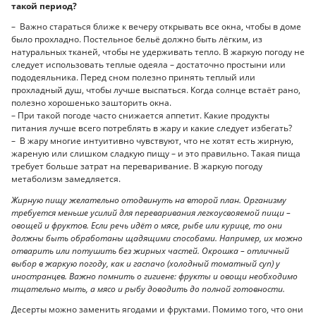
такой период?
– Важно стараться ближе к вечеру открывать все окна, чтобы в доме
было прохладно. Постельное бельё должно быть лёгким, из
натуральных тканей, чтобы не удерживать тепло. В жаркую погоду не
следует использовать теплые одеяла – достаточно простыни или
пододеяльника. Перед сном полезно принять теплый или
прохладный душ, чтобы лучше выспаться. Когда солнце встаёт рано,
полезно хорошенько зашторить окна.
– При такой погоде часто снижается аппетит. Какие продукты
питания лучше всего потреблять в жару и какие следует избегать?
– В жару многие интуитивно чувствуют, что не хотят есть жирную,
жареную или слишком сладкую пищу – и это правильно. Такая пища
требует больше затрат на переваривание. В жаркую погоду
метаболизм замедляется.
Жирную пищу желательно отодвинуть на второй план. Организму
требуется меньше усилий для переваривания легкоусвояемой пищи –
овощей и фруктов. Если речь идёт о мясе, рыбе или курице, то они
должны быть обработаны щадящими способами. Например, их можно
отварить или потушить без жирных частей. Окрошка – отличный
выбор в жаркую погоду, как и гаспачо (холодный томатный суп) у
иностранцев. Важно помнить о гигиене: фрукты и овощи необходимо
тщательно мыть, а мясо и рыбу доводить до полной готовности.
Десерты можно заменить ягодами и фруктами. Помимо того, что они