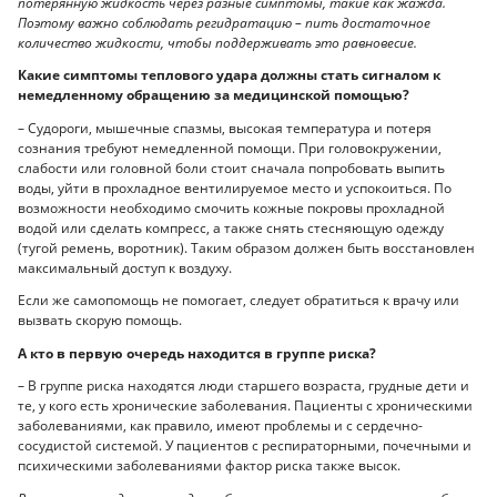
потерянную жидкость через разные симптомы, такие как жажда.
Поэтому важно соблюдать регидратацию – пить достаточное
количество жидкости, чтобы поддерживать это равновесие.
Какие симптомы теплового удара должны стать сигналом к
немедленному обращению за медицинской помощью?
– Судороги, мышечные спазмы, высокая температура и потеря
сознания требуют немедленной помощи. При головокружении,
слабости или головной боли стоит сначала попробовать выпить
воды, уйти в прохладное вентилируемое место и успокоиться. По
возможности необходимо смочить кожные покровы прохладной
водой или сделать компресс, а также снять стесняющую одежду
(тугой ремень, воротник). Таким образом должен быть восстановлен
максимальный доступ к воздуху.
Если же самопомощь не помогает, следует обратиться к врачу или
вызвать скорую помощь.
А кто в первую очередь находится в группе риска?
– В группе риска находятся люди старшего возраста, грудные дети и
те, у кого есть хронические заболевания. Пациенты с хроническими
заболеваниями, как правило, имеют проблемы и с сердечно-
сосудистой системой. У пациентов с респираторными, почечными и
психическими заболеваниями фактор риска также высок.