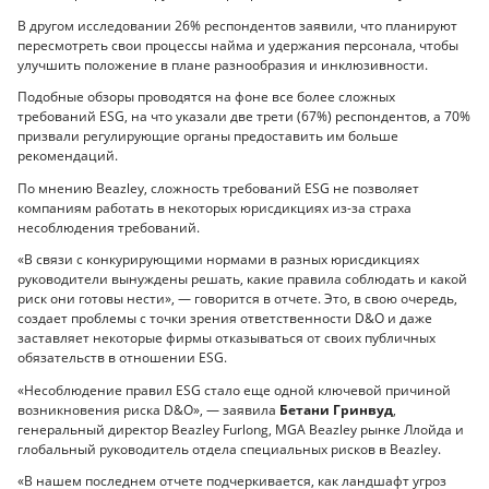
В другом исследовании 26% респондентов заявили, что планируют
пересмотреть свои процессы найма и удержания персонала, чтобы
улучшить положение в плане разнообразия и инклюзивности.
Подобные обзоры проводятся на фоне все более сложных
требований ESG, на что указали две трети (67%) респондентов, а 70%
призвали регулирующие органы предоставить им больше
рекомендаций.
По мнению Beazley, сложность требований ESG не позволяет
компаниям работать в некоторых юрисдикциях из-за страха
несоблюдения требований.
«В связи с конкурирующими нормами в разных юрисдикциях
руководители вынуждены решать, какие правила соблюдать и какой
риск они готовы нести», — говорится в отчете. Это, в свою очередь,
создает проблемы с точки зрения ответственности D&O и даже
заставляет некоторые фирмы отказываться от своих публичных
обязательств в отношении ESG.
«Несоблюдение правил ESG стало еще одной ключевой причиной
возникновения риска D&O», — заявила
Бетани Гринвуд
,
генеральный директор Beazley Furlong, MGA Beazley рынке Ллойда и
глобальный руководитель отдела специальных рисков в Beazley.
«В нашем последнем отчете подчеркивается, как ландшафт угроз