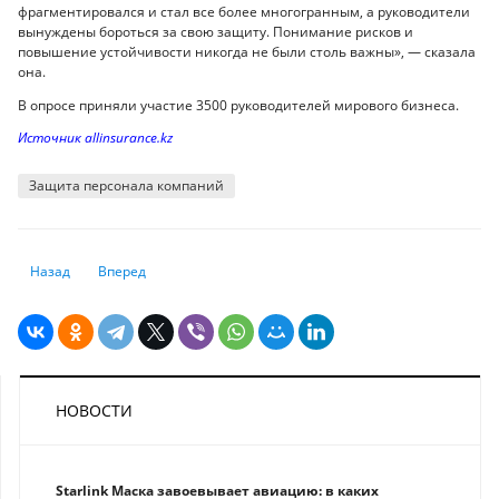
фрагментировался и стал все более многогранным, а руководители
вынуждены бороться за свою защиту. Понимание рисков и
повышение устойчивости никогда не были столь важны», — сказала
она.
В опросе приняли участие 3500 руководителей мирового бизнеса.
Источник аllinsurance.kz
Защита персонала компаний
Предыдущий: Роль средних держав в мировом диалоге растет - прези
Следующий: В Германии спрогнозировали, как победа Трам
Назад
Вперед
НОВОСТИ
Starlink Маска завоевывает авиацию: в каких