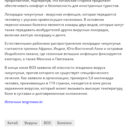
профилактике, подчеркнув, что китайская сторона продолжит
обеспечивать комфорт и безопасность для иностранных туристов.
Лихорадка чикунгунья - вирусная инфекция, которая передается
человеку с укусами кровососущих насекомых. В основном
переносчиками болезни являются комары двух видов, которые могут
также передавать возбудителей других вирусных лихорадок,
включая желтую лихорадку и денге.
Естественными районами распространения лихорадки чикунгунья
считаются тропики Африки, Индии, Юго-Восточной Азии и островов
Индийского океана, где сезонные вспышки инфекции фиксируются
ежегодно, а также Мексика и Гватемала.
В конце июля ВОЗ заявила об опасности эпидемии вируса
чикунгунья, против которого не существует специфического
лечения. Как заявили в организации, примерно 5,6 миллиарда
человек, проживающих в 119 странах, находятся в зоне риска
заражения вирусом, который может вызывать высокую температуру,
боли в суставах и долговременные осложнения.
Источник tengrinews.kz
Китай
Вирусы
ВОЗ
Болезни