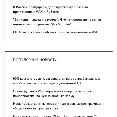
В России возбудили дело против Apple из-за
приложений MAX и RuStore
"Буллинг никуда не исчез". Что показала экспертная
оценка госпрограммы "ДосболLike"
США готовят закон об экстренном отключении ИИ
ПОПУЛЯРНЫЕ НОВОСТИ
90% компьютеров перегреваются из-за этих банальных
ошибок: как быстро охладить домашний ПК
Новая функция WhatsApp может навредить вашей
приватности: что нужно знать каждому
Новый Алматы: пять городских центров, метро, трамваи и
общественные пространства
Взрослый клиент скажет: “Я ваш QR-шмюар не знаю“ -