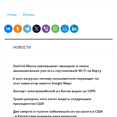
Предыдущий: Вирус чикунгунья: карантин и паника в Китае
Следующий: Землетрясение у побережья Камчатки: ущерб, п
Назад
Вперед
НОВОСТИ
Starlink Маска завоевывает авиацию: в каких
авиакомпаниях уже есть спутниковый Wi-Fi на борту
6 млн загрузок: почему пользователи переходят на
этот навигатор вместо Google Maps
Экспорт электромобилей из Китая вырос на 120%
Трамп раскрыл, кого хочет видеть следующим
президентом США
Две смерти и тысячи заболевших из-за салата в США
- в Казахстане оценили риск вспышки