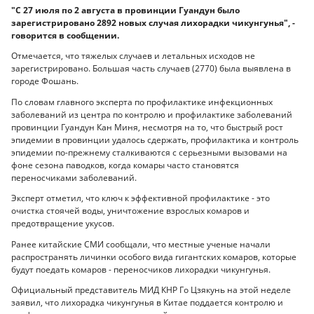
"С 27 июля по 2 августа в провинции Гуандун было
зарегистрировано 2892 новых случая лихорадки чикунгунья", -
говорится в сообщении.
Отмечается, что тяжелых случаев и летальных исходов не
зарегистрировано. Большая часть случаев (2770) была выявлена в
городе Фошань.
По словам главного эксперта по профилактике инфекционных
заболеваний из центра по контролю и профилактике заболеваний
провинции Гуандун Кан Миня, несмотря на то, что быстрый рост
эпидемии в провинции удалось сдержать, профилактика и контроль
эпидемии по-прежнему сталкиваются с серьезными вызовами на
фоне сезона паводков, когда комары часто становятся
переносчиками заболеваний.
Эксперт отметил, что ключ к эффективной профилактике - это
очистка стоячей воды, уничтожение взрослых комаров и
предотвращение укусов.
Ранее китайские СМИ сообщали, что местные ученые начали
распространять личинки особого вида гигантских комаров, которые
будут поедать комаров - переносчиков лихорадки чикунгунья.
Официальный представитель МИД КНР Го Цзякунь на этой неделе
заявил, что лихорадка чикунгунья в Китае поддается контролю и