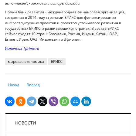
источников", - заключили авторы доклада.
Новый банк развития - международная финансовая организация,
созданная в 2014 году странами БРИКС для финансирования
инфраструктурных проектов и проектов устойчивого развития в
государствах БРИКС и развивающихся странах. В состав БРИКС
сейчас входят 10 стран: Бразилия, Россия, Индия, Китай, ЮАР,
Египет, Иран, ОАЭ, Индонезия и Эфиопия.
Источник 1prime.ru
мировая экономика
БРИКС
Предыдущий: Ограничения и карантин: какие страны закрыли грани
Следующий: Хантавирус уже напомнил миру о Covid. Почему
Назад
Вперед
НОВОСТИ