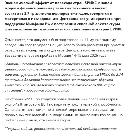
Экономический эффект от перехода стран БРИКС к новой
модели финансирования развития технологий может
составить 2,7 триллиона долларов ежегодно, говорится в
материалах к исследованию Центрального университета при
поддержке Минфина РФ о построении сквозной архитектуры
финансирования технологического суверенитета стран БРИКС.
Отмечается, что документ был подготовлен к 11-му ежегодному
заседанию совета управляющих Нового банка развития при участии
отраслевых экспертов и студентов Центрального университета.
Заседание впервые пройдет в Москве 14-15 мая 2026 года.
"Авторы исследования предлагают перейти к сквозной архитектуре
финансирования технологий, где для каждого этапа предусмотрены
свои инструменты. Такая модель может дать странам БРИКС до 2,74
триллиона долларов дополнительного экономического эффекта
ежегодно, что эквивалентно почти 8,8% совокупного ВВП стран-
участниц", - говорится в материалах.
На страны БРИКС приходится более половины населения мира и
около 42% мирового ВВП по паритету покупательной способности.
Однако этот потенциал не в полной мере выражен в создании
прорывных технологий и выходе сильных наукоемких компаний на
глобальные рынки, отмечают авторы.
"Текущая модель финансирования технологий несбалансированна: