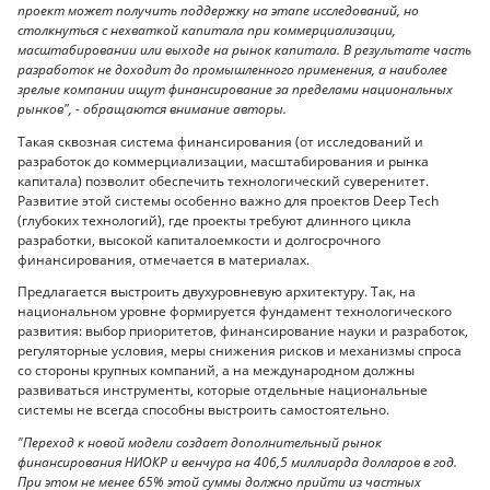
проект может получить поддержку на этапе исследований, но
столкнуться с нехваткой капитала при коммерциализации,
масштабировании или выходе на рынок капитала. В результате часть
разработок не доходит до промышленного применения, а наиболее
зрелые компании ищут финансирование за пределами национальных
рынков", - обращаются внимание авторы.
Такая сквозная система финансирования (от исследований и
разработок до коммерциализации, масштабирования и рынка
капитала) позволит обеспечить технологический суверенитет.
Развитие этой системы особенно важно для проектов Deep Tech
(глубоких технологий), где проекты требуют длинного цикла
разработки, высокой капиталоемкости и долгосрочного
финансирования, отмечается в материалах.
Предлагается выстроить двухуровневую архитектуру. Так, на
национальном уровне формируется фундамент технологического
развития: выбор приоритетов, финансирование науки и разработок,
регуляторные условия, меры снижения рисков и механизмы спроса
со стороны крупных компаний, а на международном должны
развиваться инструменты, которые отдельные национальные
системы не всегда способны выстроить самостоятельно.
"Переход к новой модели создает дополнительный рынок
финансирования НИОКР и венчура на 406,5 миллиарда долларов в год.
При этом не менее 65% этой суммы должно прийти из частных