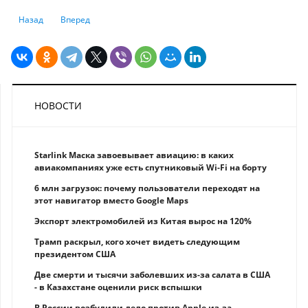
Предыдущий: Евросоюз запускает крупнейшую реформу убежища: что
Следующий: ВЭФ: геоэкономическая фрагментация обходитс
Назад
Вперед
НОВОСТИ
Starlink Маска завоевывает авиацию: в каких
авиакомпаниях уже есть спутниковый Wi-Fi на борту
6 млн загрузок: почему пользователи переходят на
этот навигатор вместо Google Maps
Экспорт электромобилей из Китая вырос на 120%
Трамп раскрыл, кого хочет видеть следующим
президентом США
Две смерти и тысячи заболевших из-за салата в США
- в Казахстане оценили риск вспышки
В России возбудили дело против Apple из-за