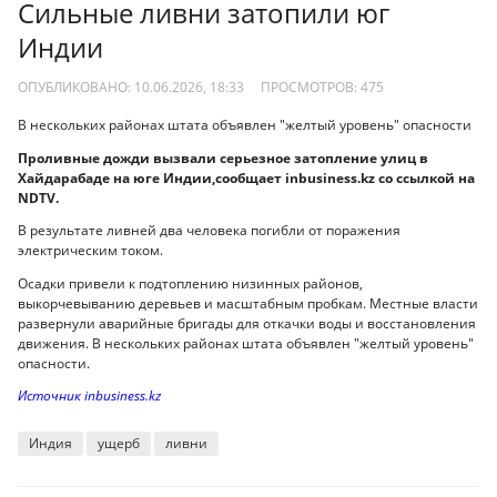
Сильные ливни затопили юг
Индии
ОПУБЛИКОВАНО: 10.06.2026, 18:33
ПРОСМОТРОВ:
475
В нескольких районах штата объявлен "желтый уровень" опасности
Проливные дожди вызвали серьезное затопление улиц в
Хайдарабаде на юге Индии,сообщает inbusiness.kz со ссылкой на
NDTV.
В результате ливней два человека погибли от поражения
электрическим током.
Осадки привели к подтоплению низинных районов,
выкорчевыванию деревьев и масштабным пробкам. Местные власти
развернули аварийные бригады для откачки воды и восстановления
движения. В нескольких районах штата объявлен "желтый уровень"
опасности.
Источник inbusiness.kz
Индия
ущерб
ливни