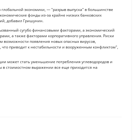
 глобальной экономики, — "разрыв выпуска" в большинстве
экономические фонды из-за крайне низких банковских
ий, добавил Гришунин.
 вызванный сугубо финансовыми факторами, а экономический
ами, а также факторами корпоративного управления. Риски
ом возможности появления новых опасных вирусов,
что приводит к нестабильности и вооруженным конфликтом",
ации может стать уменьшение потребления углеводородов и
аны в стоимостном выражении все еще приходится на
США
я отрасль из-за пандемии