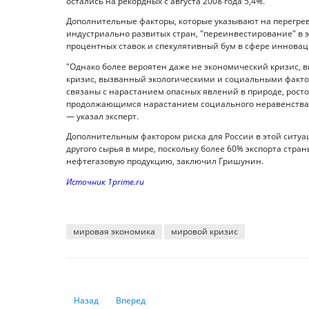
остались на рекордных с августа 2008 года 5,4%.
Дополнительные факторы, которые указывают на перегрев
индустриально развитых стран, "переинвестирование" в 
процентных ставок и спекулятивный бум в сфере инновац
"Однако более вероятен даже не экономический кризис,
кризис, вызванный экологическими и социальными фактор
связаны с нарастанием опасных явлений в природе, рост
продолжающимся нарастанием социального неравенства, 
— указал эксперт.
Дополнительным фактором риска для России в этой ситу
другого сырья в мире, поскольку более 60% экспорта стр
нефтегазовую продукцию, заключил Гришунин.
Источник 1prime.ru
мировая экономика
мировой кризис
Предыдущий: Кому разрешили третью дозу вакцины в 
Следующий: Как много потеряла туристическа
Назад
Вперед