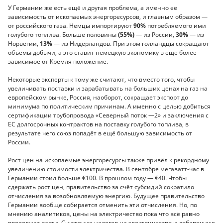
У Германии же есть ещё и другая проблема, а именно её
зависимость от ископаемых энергоресурсов, и главным образом —
от российского газа. Немцы импортируют
90%
потребляемого ими
голубого топлива. Больше половины
(55%)
— из России,
30%
— из
Норвегии,
13%
— из Нидерландов. При этом голландцы сокращают
объёмы добычи, а это ставит немецкую экономику в ещё более
зависимое от Кремля положение.
Некоторые эксперты к тому же считают, что вместо того, чтобы
увеличивать поставки и зарабатывать на больших ценах на газ на
европейском рынке, Россия, наоборот, сокращает экспорт до
минимума по политическим причинам. А именно с целью добиться
сертификации трубопровода «Северный поток —2» и заключения с
ЕС долгосрочных контрактов на поставку голубого топлива, в
результате чего союз попадёт в ещё большую зависимость от
России.
Рост цен на ископаемые энергоресурсы также привёл к рекордному
увеличению стоимости электричества. В сентябре мегаватт-час в
Германии стоил больше €100. В прошлом году — €40. Чтобы
сдержать рост цен, правительство за счёт субсидий сократило
отчисления за возобновляемую энергию. Будущее правительство
Германии вообще собирается отменить эти отчисления. Но, по
мнению аналитиков, цены на электричество пока что всё равно
продолжат расти. Снижение налогов на электричество и добавочную