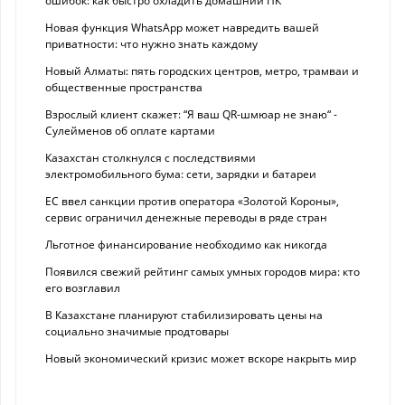
ошибок: как быстро охладить домашний ПК
Новая функция WhatsApp может навредить вашей
приватности: что нужно знать каждому
Новый Алматы: пять городских центров, метро, трамваи и
общественные пространства
Взрослый клиент скажет: “Я ваш QR-шмюар не знаю“ -
Сулейменов об оплате картами
Казахстан столкнулся с последствиями
электромобильного бума: сети, зарядки и батареи
ЕС ввел санкции против оператора «Золотой Короны»,
сервис ограничил денежные переводы в ряде стран
Льготное финансирование необходимо как никогда
Появился свежий рейтинг самых умных городов мира: кто
его возглавил
В Казахстане планируют стабилизировать цены на
социально значимые продтовары
Новый экономический кризис может вскоре накрыть мир