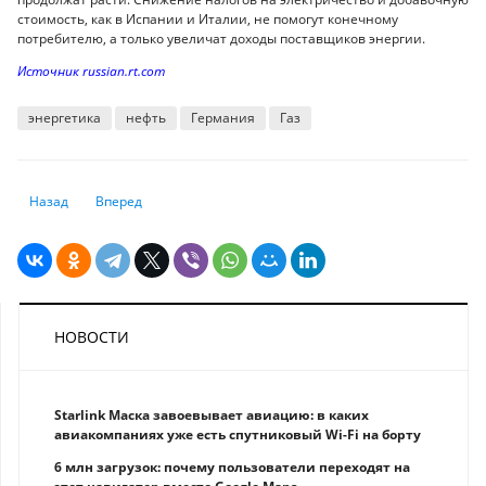
стоимость, как в Испании и Италии, не помогут конечному
потребителю, а только увеличат доходы поставщиков энергии.
Источник russian.rt.com
энергетика
нефть
Германия
Газ
Предыдущий: «Наше подводное будущее»: CNN показал, как рост уров
Следующий: Байден считает изменение климата системной
Назад
Вперед
НОВОСТИ
Starlink Маска завоевывает авиацию: в каких
авиакомпаниях уже есть спутниковый Wi-Fi на борту
6 млн загрузок: почему пользователи переходят на