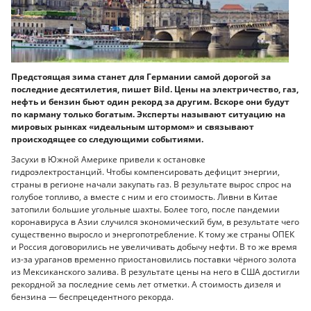
Предстоящая зима станет для Германии самой дорогой за
последние десятилетия, пишет Bild. Цены на электричество, газ,
нефть и бензин бьют один рекорд за другим. Вскоре они будут
по карману только богатым. Эксперты называют ситуацию на
мировых рынках «идеальным штормом» и связывают
происходящее со следующими событиями.
Засухи в Южной Америке привели к остановке
гидроэлектростанций. Чтобы компенсировать дефицит энергии,
страны в регионе начали закупать газ. В результате вырос спрос на
голубое топливо, а вместе с ним и его стоимость. Ливни в Китае
затопили большие угольные шахты. Более того, после пандемии
коронавируса в Азии случился экономический бум, в результате чего
существенно выросло и энергопотребление. К тому же страны ОПЕК
и Россия договорились не увеличивать добычу нефти. В то же время
из-за ураганов временно приостановились поставки чёрного золота
из Мексиканского залива. В результате цены на него в США достигли
рекордной за последние семь лет отметки. А стоимость дизеля и
бензина — беспрецедентного рекорда.