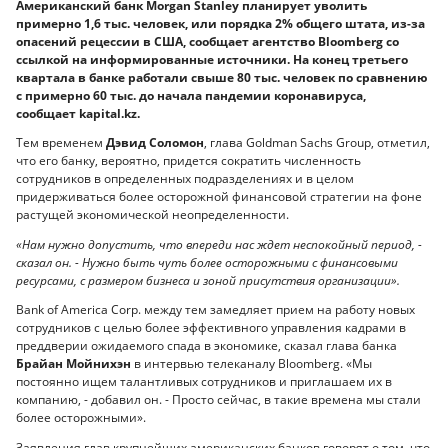
Американский банк Morgan Stanley планирует уволить
примерно 1,6 тыс. человек, или порядка 2% общего штата, из-за
опасений рецессии в США, сообщает агентство Bloomberg со
ссылкой на информированные источники. На конец третьего
квартала в банке работали свыше 80 тыс. человек по сравнению
с примерно 60 тыс. до начала пандемии коронавируса,
сообщает kapital.kz.
Тем временем
Дэвид Соломон
, глава Goldman Sachs Group, отметил,
что его банку, вероятно, придется сократить численность
сотрудников в определенных подразделениях и в целом
придерживаться более осторожной финансовой стратегии на фоне
растущей экономической неопределенности.
«Нам нужно допустить, что впереди нас ждет неспокойный период, -
сказал он. - Нужно быть чуть более осторожными с финансовыми
ресурсами, с размером бизнеса и зоной присутствия организации».
Bank of America Corp. между тем замедляет прием на работу новых
сотрудников с целью более эффективного управления кадрами в
преддверии ожидаемого спада в экономике, сказал глава банка
Брайан Мойнихэн
в интервью телеканалу Bloomberg. «Мы
постоянно ищем талантливых сотрудников и приглашаем их в
компанию, - добавил он. - Просто сейчас, в такие времена мы стали
более осторожными».
Заявления глав крупнейших американских банков говорят о том, что