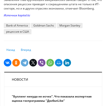
опасения рецессии приводят к сокращениям штата не только в ИТ-
секторе, но и в других отраслях экономики, отмечает Bloomberg.
Источник kapital.kz
Bank of America
Goldman Sachs
Morgan Stanley
рецессия в США
Предыдущий: Ведущие банки Уолл-стрит планируют сокращение шта
Следующий: Женщины массово нанимаются водителями гр
Назад
Вперед
НОВОСТИ
"Буллинг никуда не исчез". Что показала экспертная
оценка госпрограммы "ДосболLike"