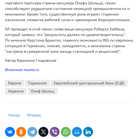
торгового партнера страны канцлера Олафа Шольца, также
способствуют ухудшению состояния немецкой промышленности и
экономики. Кроме того, существенную роль играют старение
населения, нехватка рабочей силы и чрезмерная бюрократизация.
AP приводит в этой связи слова вице-канцлера Роберта Хаббека,
который заявил, что "результаты далеко не удовлетворительны".
По мнению Карстена Бржески, главного экономиста ING по еврозоне,
ситуация в Германии, похоже, замедляется, и экономика страны
"застряла в сумеречной зоне между стагнацией и рецессией".
Автор Каролина Глодовская
Источник inosmi.ru
Европа
Германия
Европейский центральный банк (ЕЦБ)
Украина
Олаф Шольц
Предыдущий: Америка кинула. Европу могут оставить без газа в разга
Следующий: Почему недоедающие дети снижают экономич
Назад
Вперед