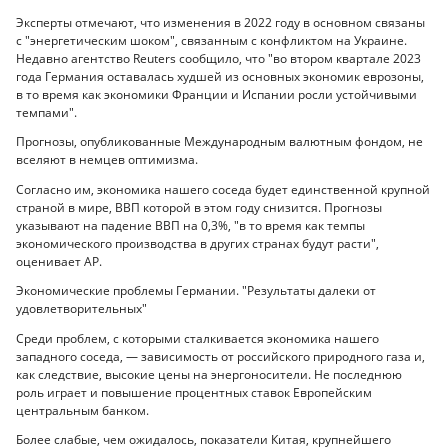
Эксперты отмечают, что изменения в 2022 году в основном связаны
с "энергетическим шоком", связанным с конфликтом на Украине.
Недавно агентство Reuters сообщило, что "во втором квартале 2023
года Германия оставалась худшей из основных экономик еврозоны,
в то время как экономики Франции и Испании росли устойчивыми
темпами".
Прогнозы, опубликованные Международным валютным фондом, не
вселяют в немцев оптимизма.
Согласно им, экономика нашего соседа будет единственной крупной
страной в мире, ВВП которой в этом году снизится. Прогнозы
указывают на падение ВВП на 0,3%, "в то время как темпы
экономического производства в других странах будут расти",
оценивает АР.
Экономические проблемы Германии. "Результаты далеки от
удовлетворительных"
Среди проблем, с которыми сталкивается экономика нашего
западного соседа, — зависимость от российского природного газа и,
как следствие, высокие цены на энергоносители. Не последнюю
роль играет и повышение процентных ставок Европейским
центральным банком.
Более слабые, чем ожидалось, показатели Китая, крупнейшего