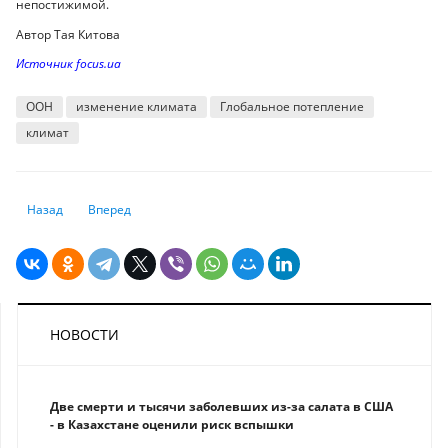
непостижимой.
Автор Тая Китова
Источник focus.ua
ООН
изменение климата
Глобальное потепление
климат
Предыдущий: ВОЗ призвала Китай поделиться данными о вспышке н
Следующий: Треть штрафов GDPR против социальных сетей 
Назад
Вперед
НОВОСТИ
Две смерти и тысячи заболевших из-за салата в США
- в Казахстане оценили риск вспышки