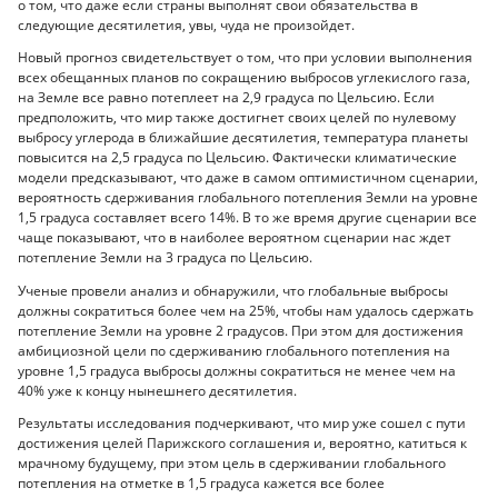
о том, что даже если страны выполнят свои обязательства в
следующие десятилетия, увы, чуда не произойдет.
Новый прогноз свидетельствует о том, что при условии выполнения
всех обещанных планов по сокращению выбросов углекислого газа,
на Земле все равно потеплеет на 2,9 градуса по Цельсию. Если
предположить, что мир также достигнет своих целей по нулевому
выбросу углерода в ближайшие десятилетия, температура планеты
повысится на 2,5 градуса по Цельсию. Фактически климатические
модели предсказывают, что даже в самом оптимистичном сценарии,
вероятность сдерживания глобального потепления Земли на уровне
1,5 градуса составляет всего 14%. В то же время другие сценарии все
чаще показывают, что в наиболее вероятном сценарии нас ждет
потепление Земли на 3 градуса по Цельсию.
Ученые провели анализ и обнаружили, что глобальные выбросы
должны сократиться более чем на 25%, чтобы нам удалось сдержать
потепление Земли на уровне 2 градусов. При этом для достижения
амбициозной цели по сдерживанию глобального потепления на
уровне 1,5 градуса выбросы должны сократиться не менее чем на
40% уже к концу нынешнего десятилетия.
Результаты исследования подчеркивают, что мир уже сошел с пути
достижения целей Парижского соглашения и, вероятно, катиться к
мрачному будущему, при этом цель в сдерживании глобального
потепления на отметке в 1,5 градуса кажется все более