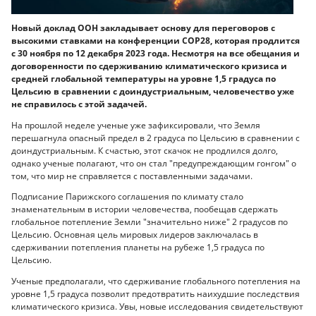
Новый доклад ООН закладывает основу для переговоров с
высокими ставками на конференции COP28, которая продлится
с 30 ноября по 12 декабря 2023 года. Несмотря на все обещания и
договоренности по сдерживанию климатического кризиса и
средней глобальной температуры на уровне 1,5 градуса по
Цельсию в сравнении с доиндустриальным, человечество уже
не справилось с этой задачей.
На прошлой неделе ученые уже зафиксировали, что Земля
перешагнула опасный предел в 2 градуса по Цельсию в сравнении с
доиндустриальным. К счастью, этот скачок не продлился долго,
однако ученые полагают, что он стал "предупреждающим гонгом" о
том, что мир не справляется с поставленными задачами.
Подписание Парижского соглашения по климату стало
знаменательным в истории человечества, пообещав сдержать
глобальное потепление Земли "значительно ниже" 2 градусов по
Цельсию. Основная цель мировых лидеров заключалась в
сдерживании потепления планеты на рубеже 1,5 градуса по
Цельсию.
Ученые предполагали, что сдерживание глобального потепления на
уровне 1,5 градуса позволит предотвратить наихудшие последствия
климатического кризиса. Увы, новые исследования свидетельствуют