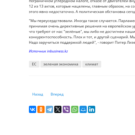
пограничном углеродном налоге, отказе от двигателей вн
12 из 13 актов, которые нацелены, главным образом, на со
этого явно недостаточно. А политическая обстановка сего
"Мы переусердствовали. Иногда такое случается. Парламе
принимая очень директивные решения на европейском уро
что требуют от нас "зелёные", мы либо не достигнем наш
конкурентоспособность. Плох и тот, и другой сценарий. 
Надо заручиться поддержкой людей", - говорит Питер Лиз
Источник inbusiness.kz
ЕС
зеленая экономика
климат
Предыдущий: Лучшие страны для цифровых кочевников: 
Следующий: Новый вирус-мутант в Китае: стои
Назад
Вперед