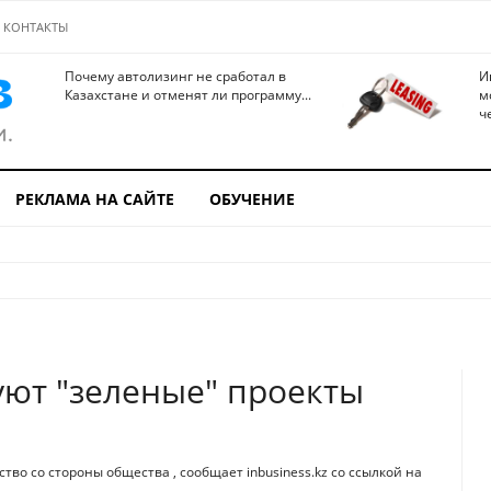
КОНТАКТЫ
Почему автолизинг не сработал в
И
Казахстане и отменят ли программу...
м
ч
РЕКЛАМА НА САЙТЕ
ОБУЧЕНИЕ
уют "зеленые" проекты
о со стороны общества , сообщает inbusiness.kz со ссылкой на