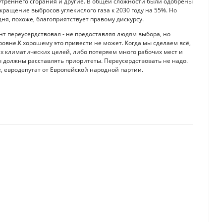
утреннего сгорания и другие. В общей сложности были одобрены
кращение выбросов углекислого газа к 2030 году на 55%. Но
дня, похоже, благоприятствует правому дискурсу.
нт переусердствовал - не предоставляя людям выбора, но
вне.К хорошему это привести не может. Когда мы сделаем всё,
их климатических целей, либо потеряем много рабочих мест и
Мы должны расставлять приоритеты. Переусердствовать не надо.
е, евродепутат от Европейской народной партии.
рейтинг VisaGuide
т ли опасаться Казахстану