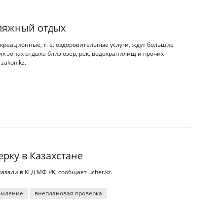
пляжный отдых
реационные, т. е. оздоровительные услуги, ждут большие
их зонах отдыха близ озер, рек, водохранилищ и прочих
zakon.kz.
ерку в Казахстане
азали в КГД МФ РК, сообщает uchet.kz.
омление
внеплановая проверка