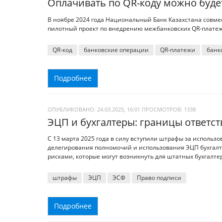
Оплачивать по QR-коду можно буде
В ноябре 2024 года Национальный Банк Казахстана совм
пилотный проект по внедрению межбанковских QR-платеже
QR-код
банковские операции
QR-платежи
банк
Подробнее
ОПУБЛИКОВАНО: 24.03.2025, 16:01
ПРОСМОТРОВ:
1338
ЭЦП и бухгалтеры: границы ответс
С 13 марта 2025 года в силу вступили штрафы за использов
делегирования полномочий и использования ЭЦП бухгалт
рисками, которые могут возникнуть для штатных бухгалте
штрафы
ЭЦП
ЭСФ
Право подписи
Подробнее