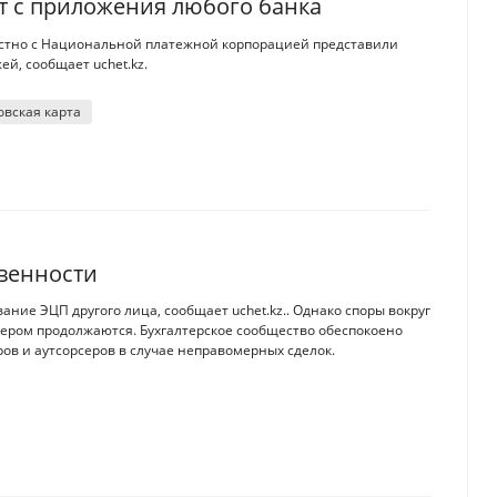
т с приложения любого банка
естно с Национальной платежной корпорацией представили
й, сообщает uchet.kz.
овская карта
твенности
ание ЭЦП другого лица, сообщает uchet.kz.. Однако споры вокруг
ером продолжаются. Бухгалтерское сообщество обеспокоено
ров и аутсорсеров в случае неправомерных сделок.