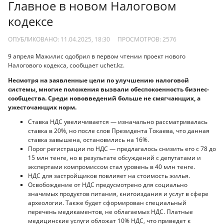
Главное в новом Налоговом
кодексе
ОПУБЛИКОВАНО: 11.04.2025, 18:30
ПРОСМОТРОВ:
2576
9 апреля Мажилис одобрил в первом чтении проект нового
Налогового кодекса, сообщает uchet.kz.
Несмотря на заявленные цели по улучшению налоговой
системы, многие положения вызвали обеспокоенность бизнес-
сообщества. Среди нововведений больше не смягчающих, а
ужесточающих норм.
Ставка НДС увеличивается — изначально рассматривалась
ставка в 20%, но после слов Президента Токаева, что данная
ставка завышена, остановились на 16%.
Порог регистрации по НДС — предлагалось снизить его с 78 до
15 млн тенге, но в результате обсуждений с депутатами и
экспертами компромиссом стал уровень в 40 млн тенге.
НДС для застройщиков повлияет на стоимость жилья.
Освобождение от НДС предусмотрено для социально
значимых продуктов питания, книгоиздания и услуг в сфере
археологии. Также будет сформирован специальный
перечень медикаментов, не облагаемых НДС. Платные
медицинские услуги обложат 10% НДС, что приведет к