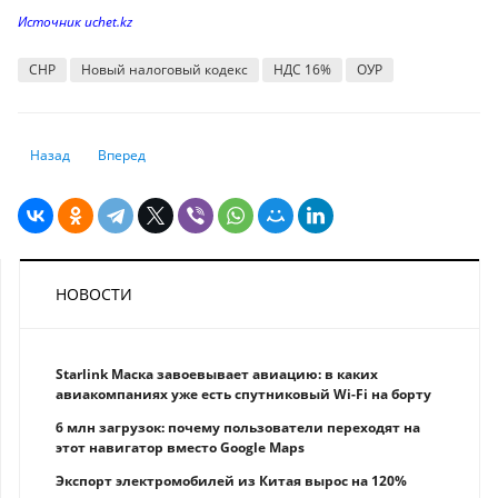
Источник uchet.kz
СНР
Новый налоговый кодекс
НДС 16%
ОУР
Предыдущий: "Робота-полицейского" для борьбы с мошенниками в инт
Следующий: Правила продажи ювелирных изделий ужесточ
Назад
Вперед
НОВОСТИ
Starlink Маска завоевывает авиацию: в каких
авиакомпаниях уже есть спутниковый Wi-Fi на борту
6 млн загрузок: почему пользователи переходят на
этот навигатор вместо Google Maps
Экспорт электромобилей из Китая вырос на 120%