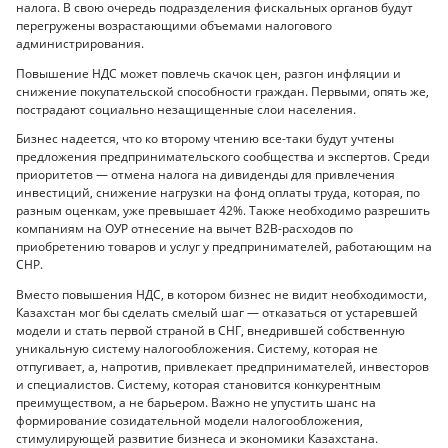
налога. В свою очередь подразделения фискальных органов будут
перегружены возрастающими объемами налогового
администрирования.
Повышение НДС может повлечь скачок цен, разгон инфляции и
снижение покупательской способности граждан. Первыми, опять же,
пострадают социально незащищенные слои населения.
Бизнес надеется, что ко второму чтению все-таки будут учтены
предложения предпринимательского сообщества и экспертов. Среди
приоритетов — отмена налога на дивиденды для привлечения
инвестиций, снижение нагрузки на фонд оплаты труда, которая, по
разным оценкам, уже превышает 42%. Также необходимо разрешить
компаниям на ОУР отнесение на вычет B2B-расходов по
приобретению товаров и услуг у предпринимателей, работающим на
СНР.
Вместо повышения НДС, в котором бизнес не видит необходимости,
Казахстан мог бы сделать смелый шаг — отказаться от устаревшей
модели и стать первой страной в СНГ, внедрившей собственную
уникальную систему налогообложения. Систему, которая не
отпугивает, а, напротив, привлекает предпринимателей, инвесторов
и специалистов. Систему, которая становится конкурентным
преимуществом, а не барьером. Важно не упустить шанс на
формирование созидательной модели налогообложения,
стимулирующей развитие бизнеса и экономики Казахстана.