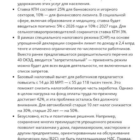
удорожанию этих услуг для населения.
Ставка КПН составит 25% для банковского и игорного
секторов, 10% — для финансового лизинга. В социальной
сфере, включая образование и медицину, ставка будет
вводиться поэтапно: 5% с 2026 года и 10% с 2027 года. Для
сельхозтоваропроизводителей сохранится ставка КПН 3%.
В рамках специального налогового режима (СНР) на основе
упрощенной декларации сохранён лимит по доходу в 2,4 млрд
тенге и отменено ограничение по численности работников.
Вместо ранее предлагавшегося разрешительного перечня из
40 ОКЭД, вводится "запретительный" — применять режим
можно будет для всех видов деятельности, не включенных в
список запретов.
Базовый налоговый вычет для работников предлагается
повысить с 14 до 30 МРП — с 55 до 118 тысяч тенге. Это
поможет снизить налогооблагаемую часть заработка. Однако
в целом нагрузка на фонд оплаты труда по-прежнему
достигает 42%, и эта проблема осталась без должного
внимания. Для автомобилей старше 10 лет налог снижается
на 30%, старше 20 лет — на 50%.
Безусловно, есть и позитивные решения. Например,
сохранение многих преимуществ упрощенного режима
позволит магазинам у дома, парикмахерским, мастерским и
другим предприятиям, ориентированным на обслуживание
физических лиц (B2C), не быть плательщиками НДС. Правда,