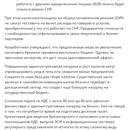
работать с другими юридическими лицами (B2B) можно будет
только в рамках СНР.
При этом налогоплательщики на общеустановленном режиме (ОУР)
не смогут поставить на вычет расходы по товарам и услугам,
приобретённым у тех, кто работает на СНР. Предприятия столкнутся
с необходимостью отфильтровывать своих покупателей и бизнес-
партнеров.
Разработчики утверждают, что предлагаемые меры по увеличению
налогового бремени призваны восполнить бюджет. Однако, по
прогнозам экспертов, это даст лишь кратковременный эффект.
Повышенная административная нагрузка и рост налогов могут
спровоцировать уход в тень или закрытие малых предприятий.
Сократится сама база для сбора налогов. Существенная часть
занятых в самообеспечивающем малом бизнесе перейдет в
дотационный сектор, что создаст еще большую нагрузку на
государственный бюджет.
Снижение порога по НДС с почти 80 млн до 40 млн увеличит
финансовую и административную нагрузку на бизнес. Уже не говоря
о том, что потребуется время на подготовку десятков тысяч
бухгалтеров для ведения бухгалтерского и налогового учета новых
плательщиков НДС, выпуска ЭСФ в информационных системах,
регулярного представления отчетности по этому сложному виду