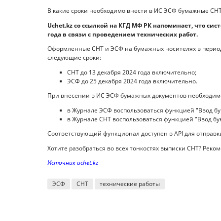
В какие сроки необходимо внести в ИС ЭСФ бумажные СНТ 
Uchet.kz со ссылкой на КГД МФ РК напоминает, что сист
года в связи с проведением технических работ.
Оформленные СНТ и ЭСФ на бумажных носителях в период с
следующие сроки:
СНТ до 13 декабря 2024 года включительно;
ЭСФ до 25 декабря 2024 года включительно.
При внесении в ИС ЭСФ бумажных документов необходим
в Журнале ЭСФ воспользоваться функцией "Ввод б
в Журнале СНТ воспользоваться функцией "Ввод б
Соответствующий функционал доступен в API для отправк
Хотите разобраться во всех тонкостях выписки СНТ? Реко
Источник uchet.kz
ЭСФ
СНТ
технические работы