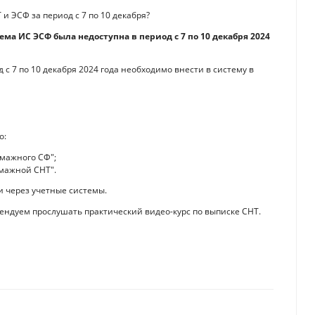
и ЭСФ за период с 7 по 10 декабря?
ема ИС ЭСФ была недоступна в период с 7 по 10 декабря 2024
 7 по 10 декабря 2024 года необходимо внести в систему в
о:
умажного СФ";
умажной СНТ".
и через учетные системы.
мендуем прослушать практический видео-курс по выписке СНТ.