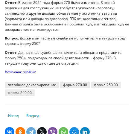
Ответ:
В марте 2024 года форма 270 была изменена. В новой
редакции для госслужащих не требуется указывать зарплату,
стипендию и другие доходы, облагаемые у источника выплаты
(зарплата или доходы по договорам ГПХ от налоговых агентов).
Данная строчка была исключена в прошлом году, и в текущем году ее
возвращение не планируется.
Вопрос:
Должны ли частные судебные исполнители в текущем году
сдавать форму 250?
Ответ:
Да, частные судебные исполнители обязаны представить
форму 250 и по доходам от своей деятельности – форму 270. В
текущем году они сдают две декларации.
Источник uchet.kz
всеобщее декларирование
форма 270.00
форма 250.00
форма 240.00
Предыдущий: Критерий проверки мобильных переводов будет повыш
Следующий: Как лица, занимающиеся частной практикой, бу
Назад
Вперед