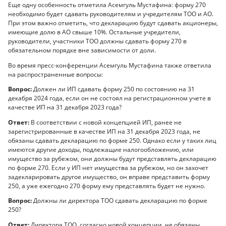
Еще одну особенность отметила Асемгуль Мустафина: форму 270
необходимо будет сдавать руководителям и учредителям ТОО и АО.
При этом важно отметить, что декларацию будут сдавать акционеры,
имеющие долю в АО свыше 10%. Остальные учредители,
руководители, участники ТОО должны сдавать форму 270 в
обязательном порядке вне зависимости от доли.
Во время пресс-конференции Асемгуль Мустафина также ответила
на распространенные вопросы:
Вопрос:
Должен ли ИП сдавать форму 250 по состоянию на 31
декабря 2024 года, если он не состоял на регистрационном учете в
качестве ИП на 31 декабря 2023 года?
Ответ:
В соответствии с новой концепцией ИП, ранее не
зарегистрированные в качестве ИП на 31 декабря 2023 года, не
обязаны сдавать декларацию по форме 250. Однако если у таких лиц
имеются другие доходы, подлежащие налогообложению, или
имущество за рубежом, они должны будут представлять декларацию
по форме 270. Если у ИП нет имущества за рубежом, но он захочет
задекларировать другое имущество, он вправе представить форму
250, а уже ежегодно 270 форму ему представлять будет не нужно.
Вопрос:
Должны ли директора ТОО сдавать декларацию по форме
250?
Ответ:
Директора ТОО, согласно новой концепции, не обязаны