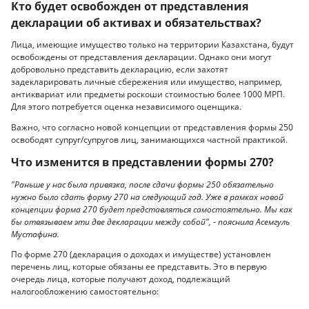
Кто будет освобожден от представления
декларации об активах и обязательствах?
Лица, имеющие имущество только на территории Казахстана, будут
освобождены от представления декларации. Однако они могут
добровольно представить декларацию, если захотят
задекларировать личные сбережения или имущество, например,
антиквариат или предметы роскоши стоимостью более 1000 МРП.
Для этого потребуется оценка независимого оценщика.
Важно, что согласно новой концепции от представления формы 250
освободят супруг/супругов лиц, занимающихся частной практикой.
Что изменится в представлении формы 270?
"Раньше у нас была привязка, после сдачи формы 250 обязательно
нужно было сдать форму 270 на следующий год. Уже в рамках новой
концепции форма 270 будет представляться самостоятельно. Мы как
бы отвязываем эти две декларации между собой", - пояснила Асемгуль
Мустафина.
По форме 270 (декларация о доходах и имуществе) установлен
перечень лиц, которые обязаны ее представить. Это в первую
очередь лица, которые получают доход, подлежащий
налогообложению самостоятельно: