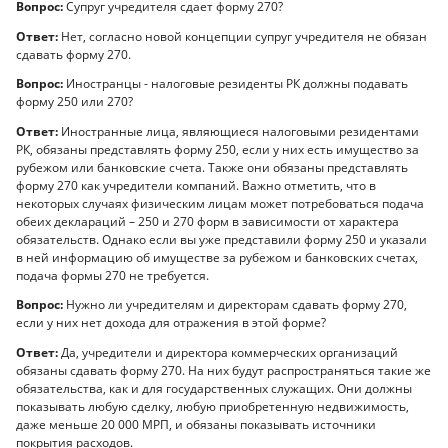
Вопрос:
Супруг учредителя сдает форму 270?
Ответ:
Нет, согласно новой концепции супруг учредителя не обязан
сдавать форму 270.
Вопрос:
Иностранцы - налоговые резиденты РК должны подавать
форму 250 или 270?
Ответ:
Иностранные лица, являющиеся налоговыми резидентами
РК, обязаны представлять форму 250, если у них есть имущество за
рубежом или банковские счета. Также они обязаны представлять
форму 270 как учредители компаний. Важно отметить, что в
некоторых случаях физическим лицам может потребоваться подача
обеих деклараций – 250 и 270 форм в зависимости от характера
обязательств. Однако если вы уже представили форму 250 и указали
в ней информацию об имуществе за рубежом и банковских счетах,
подача формы 270 не требуется.
Вопрос:
Нужно ли учредителям и директорам сдавать форму 270,
если у них нет дохода для отражения в этой форме?
Ответ:
Да, учредители и директора коммерческих организаций
обязаны сдавать форму 270. На них будут распространяться такие же
обязательства, как и для государственных служащих. Они должны
показывать любую сделку, любую приобретенную недвижимость,
даже меньше 20 000 МРП, и обязаны показывать источники
покрытия расходов.