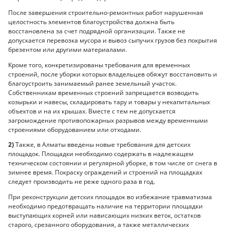
После завершения строительно-ремонтных работ нарушенная
целостность элементов благоустройства должна быть
восстановлена за счет подрядной организации. Также не
допускается перевозка мусора и вывоз сыпучих грузов без покрытия
брезентом или другими материалами.
Кроме того, конкретизированы требования для временных
строений, после уборки которых владельцев обяжут восстановить и
благоустроить занимаемый ранее земельный участок.
Собственникам временных строений запрещается возводить
козырьки и навесы, складировать тару и товары у некапитальных
объектов и на их крышах. Вместе с тем не допускается
загромождение противопожарных разрывов между временными
строениями оборудованием или отходами.
2)
Также, в Алматы введены новые требования для детских
площадок. Площадки необходимо содержать в надлежащем
техническом состоянии и регулярной уборке, в том числе от снега в
зимнее время. Покраску ограждений и строений на площадках
следует производить не реже одного раза в год.
При реконструкции детских площадок во избежание травматизма
необходимо предотвращать наличие на территории площадки
выступающих корней или нависающих низких веток, остатков
старого, срезанного оборудования, а также металлических