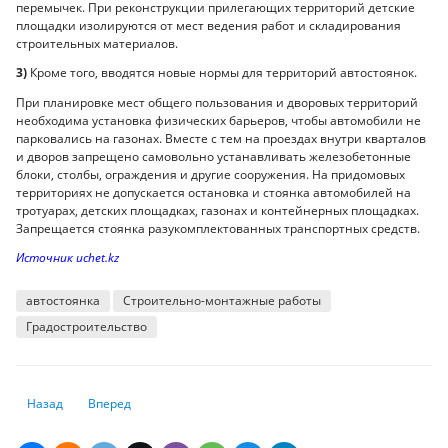
перемычек. При реконструкции прилегающих территорий детские
площадки изолируются от мест ведения работ и складирования
строительных материалов.
3)
Кроме того, вводятся новые нормы для территорий автостоянок.
При планировке мест общего пользования и дворовых территорий
необходима установка физических барьеров, чтобы автомобили не
парковались на газонах. Вместе с тем на проездах внутри кварталов
и дворов запрещено самовольно устанавливать железобетонные
блоки, столбы, ограждения и другие сооружения. На придомовых
территориях не допускается остановка и стоянка автомобилей на
тротуарах, детских площадках, газонах и контейнерных площадках.
Запрещается стоянка разукомплектованных транспортных средств.
Источник uchet.kz
автостоянка
Строительно-монтажные работы
Градостроительство
Предыдущий: Какие документы необходимы для налоговой проверки
Следующий: Президент РК подписал изменения в законодат
Назад
Вперед