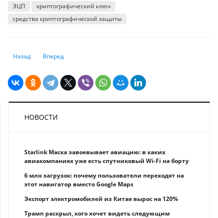
ЭЦП
криптографический ключ
средства криптографической защиты
Предыдущий: Продажа банковских и микрофинансовых активов опера
Следующий: СОНО для налогоплательщиков обновлено до в
Назад
Вперед
НОВОСТИ
Starlink Маска завоевывает авиацию: в каких
авиакомпаниях уже есть спутниковый Wi-Fi на борту
6 млн загрузок: почему пользователи переходят на
этот навигатор вместо Google Maps
Экспорт электромобилей из Китая вырос на 120%
Трамп раскрыл, кого хочет видеть следующим