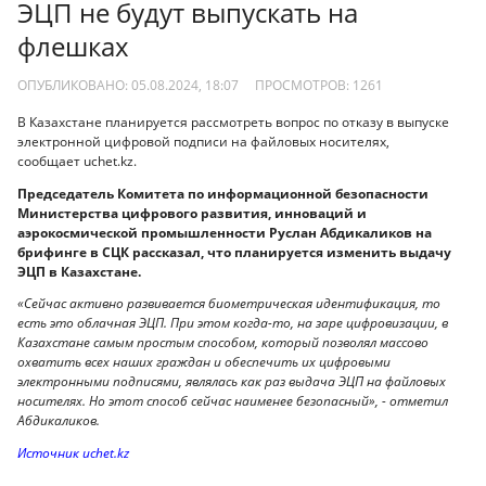
ЭЦП не будут выпускать на
флешках
ОПУБЛИКОВАНО: 05.08.2024, 18:07
ПРОСМОТРОВ:
1261
В Казахстане планируется рассмотреть вопрос по отказу в выпуске
электронной цифровой подписи на файловых носителях,
сообщает uchet.kz.
Председатель Комитета по информационной безопасности
Министерства цифрового развития, инноваций и
аэрокосмической промышленности Руслан Абдикаликов на
брифинге в СЦК рассказал, что планируется изменить выдачу
ЭЦП в Казахстане.
«Сейчас активно развивается биометрическая идентификация, то
есть это облачная ЭЦП. При этом когда-то, на заре цифровизации, в
Казахстане самым простым способом, который позволял массово
охватить всех наших граждан и обеспечить их цифровыми
электронными подписями, являлась как раз выдача ЭЦП на файловых
носителях. Но этот способ сейчас наименее безопасный», - отметил
Абдикаликов.
Источник uchet.kz