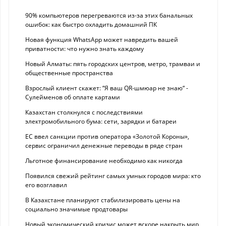
90% компьютеров перегреваются из-за этих банальных
ошибок: как быстро охладить домашний ПК
Новая функция WhatsApp может навредить вашей
приватности: что нужно знать каждому
Новый Алматы: пять городских центров, метро, трамваи и
общественные пространства
Взрослый клиент скажет: “Я ваш QR-шмюар не знаю“ -
Сулейменов об оплате картами
Казахстан столкнулся с последствиями
электромобильного бума: сети, зарядки и батареи
ЕС ввел санкции против оператора «Золотой Короны»,
сервис ограничил денежные переводы в ряде стран
Льготное финансирование необходимо как никогда
Появился свежий рейтинг самых умных городов мира: кто
его возглавил
В Казахстане планируют стабилизировать цены на
социально значимые продтовары
Новый экономический кризис может вскоре накрыть мир