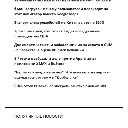
авиакомпаниях уже есть спутниковый Wi-Fi на борту
6 млн загрузок: почему пользователи переходят на
этот навигатор вместо Google Maps
Экспорт электромобилей из Китая вырос на 120%
Трамп раскрыл, кого хочет видеть следующим
президентом США
Две смерти и тысячи заболевших из-за салата в США
- в Казахстане оценили риск вспышки
В России возбудили дело против Apple из-за
приложений MAX и RuStore
"Буллинг никуда не исчез". Что показала экспертная
оценка госпрограммы "ДосболLike"
США готовят закон об экстренном отключении ИИ
ПОПУЛЯРНЫЕ НОВОСТИ