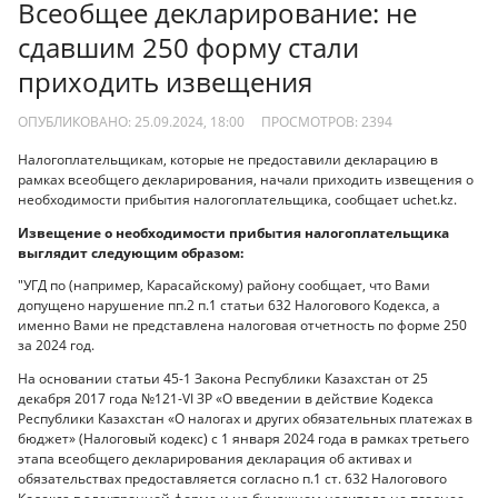
Всеобщее декларирование: не
сдавшим 250 форму стали
приходить извещения
ОПУБЛИКОВАНО: 25.09.2024, 18:00
ПРОСМОТРОВ:
2394
Налогоплательщикам, которые не предоставили декларацию в
рамках всеобщего декларирования, начали приходить извещения о
необходимости прибытия налогоплательщика, сообщает uchet.kz.
Извещение о необходимости прибытия налогоплательщика
выглядит следующим образом:
"УГД по (например, Карасайскому) району сообщает, что Вами
допущено нарушение пп.2 п.1 статьи 632 Налогового Кодекса, а
именно Вами не представлена налоговая отчетность по форме 250
за 2024 год.
На основании статьи 45-1 Закона Республики Казахстан от 25
декабря 2017 года №121-VI ЗР «О введении в действие Кодекса
Республики Казахстан «О налогах и других обязательных платежах в
бюджет» (Налоговый кодекс) с 1 января 2024 года в рамках третьего
этапа всеобщего декларирования декларация об активах и
обязательствах предоставляется согласно п.1 ст. 632 Налогового