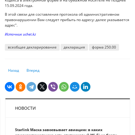
Кодекса в электронной форме и на бумажном носителе не позднее
15.09.2024 года.
В этой связи для составления протокола об административном
правонарушении Вам следует прибыть по адресу: далее указывается
адрес".
Источник uchet.kz
всеобщее декларирование
декларация
форма 250.00
Предыдущий: Хранение и защита персональных данных: внесены доп
Следующий: Законно ли взимать 10% за обслуживание посе
Назад
Вперед
НОВОСТИ
Starlink Маска завоевывает авиацию: в каких