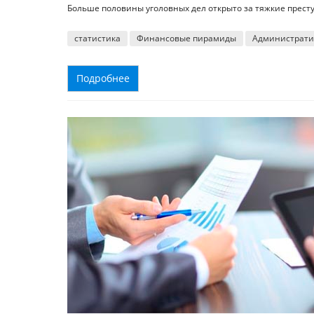
Больше половины уголовных дел открыто за тяжкие прест
статистика
Финансовые пирамиды
Администрати
Подробнее