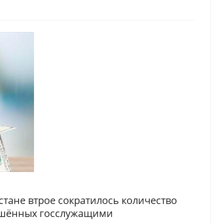
хстане втрое сократилось количество
ршённых госслужащими