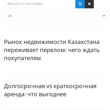
Фильтр
по
заголовку
Кол-
во
строк:
Рынок недвижимости Казахстана
переживает перелом: чего ждать
покупателям
Долгосрочная vs краткосрочная
аренда: что выгоднее