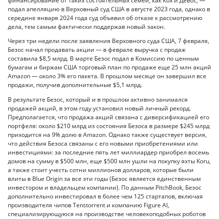
финансирование от таких состоятельных семей, как Кох и Девос, —
подал апелляцию в Верховный суд США в августе 2023 года, однако в
середине января 2024 года суд объявил об отказе к рассмотрению
дела, тем самым фактически поддержав новый закон.
Через три недели после заявления Верховного суда США, 7 февраля,
Безос начал продавать акции — в феврале выручка с продаж
составила $8,5 млрд. В марте Безос подал в Комиссию по ценным
бумагам и биржам США торговый план по продаже еще 25 млн акций
Amazon — около 3% его пакета. В прошлом месяце он завершил все
продажи, получив дополнительные $5,1 млрд.
В результате Безос, который и в прошлом активно занимался
продажей акций, в этом году установил новый личный рекорд.
Предполагается, что продажа акций связана с диверсификацией его
портфеля: около $210 млрд из состояния Безоса в размере $245 млрд
приходится на 9% долю в Amazon. Однако также существует версия,
что действия Безоса связаны с его новыми приобретениями или
инвестициями: за последние пять лет миллиардер приобрел восемь
домов на сумму в $500 млн, еще $500 млн ушли на покупку яхты Koru,
а также стоит учесть сотни миллионов долларов, которые были
влиты в Blue Origin за все эти годы (Безос является единственным
инвестором и владельцем компании). По данным PitchBook, Безос
дополнительно инвестировал в более чем 125 стартапов, включая
производителя чипов Tenstorrent и компанию Figure AI,
специализирующуюся на производстве человекоподобных роботов