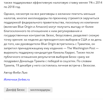
также поддерживал эффективную налоговую ставку менее 1% с 2014
по 2018 год.
Однако, несмотря на все разговоры о желании платить меньше
налогов, многие миллиардеры по-прежнему стремятся заручиться
поддержкой федерального правительства, поскольку их компании
(включая Blue Origin и Amazon) могут получить выгоду от более
благосклонного по отношению к ним регулирования и
государственных контрактов. Безос, безусловно, разделяет схожую
точку зрения: за неделю до президентских выборов в США и за день
до того, как руководители Blue Origin встретились с Трампом, он
запретил принадлежащему ему изданию — The Washington Post —
выражать поддержку кандидатуре Камалы Харрис. Также после
публичного оглашения результатов выборов Безос сразу же
поздравил Дональда Трампа с победой в соцсетях. По словам
Трампа, 19 декабря у него состоялась личная встреча с Безосом.
Автор Фиби Лью
Источник forbes.ru
Джефф Безос
миллиардеры