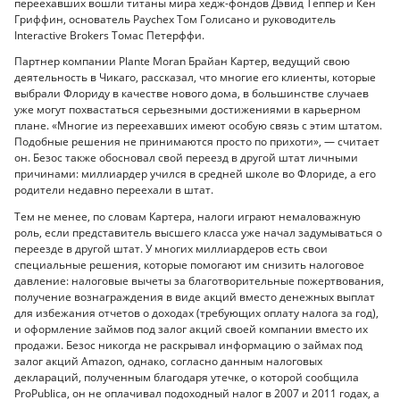
переехавших вошли титаны мира хедж-фондов Дэвид Теппер и Кен
Гриффин, основатель Paychex Том Голисано и руководитель
Interactive Brokers Томас Петерффи.
Партнер компании Plante Moran Брайан Картер, ведущий свою
деятельность в Чикаго, рассказал, что многие его клиенты, которые
выбрали Флориду в качестве нового дома, в большинстве случаев
уже могут похвастаться серьезными достижениями в карьерном
плане. «Многие из переехавших имеют особую связь с этим штатом.
Подобные решения не принимаются просто по прихоти», — считает
он. Безос также обосновал свой переезд в другой штат личными
причинами: миллиардер учился в средней школе во Флориде, а его
родители недавно переехали в штат.
Тем не менее, по словам Картера, налоги играют немаловажную
роль, если представитель высшего класса уже начал задумываться о
переезде в другой штат. У многих миллиардеров есть свои
специальные решения, которые помогают им снизить налоговое
давление: налоговые вычеты за благотворительные пожертвования,
получение вознаграждения в виде акций вместо денежных выплат
для избежания отчетов о доходах (требующих оплату налога за год),
и оформление займов под залог акций своей компании вместо их
продажи. Безос никогда не раскрывал информацию о займах под
залог акций Amazon, однако, согласно данным налоговых
деклараций, полученным благодаря утечке, о которой сообщила
ProPublica, он не оплачивал подоходный налог в 2007 и 2011 годах, а