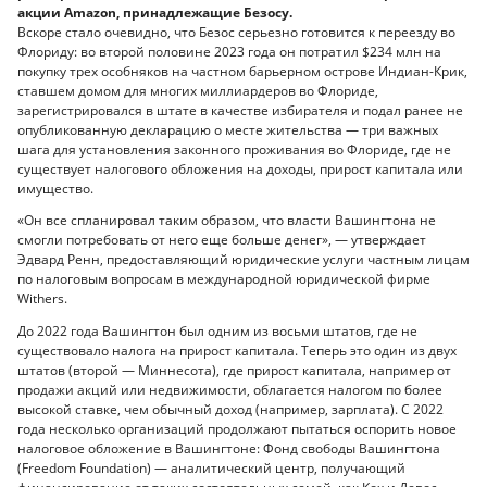
акции Amazon, принадлежащие Безосу.
Вскоре стало очевидно, что Безос серьезно готовится к переезду во
Флориду: во второй половине 2023 года он потратил $234 млн на
покупку трех особняков на частном барьерном острове Индиан-Крик,
ставшем домом для многих миллиардеров во Флориде,
зарегистрировался в штате в качестве избирателя и подал ранее не
опубликованную декларацию о месте жительства — три важных
шага для установления законного проживания во Флориде, где не
существует налогового обложения на доходы, прирост капитала или
имущество.
«Он все спланировал таким образом, что власти Вашингтона не
смогли потребовать от него еще больше денег», — утверждает
Эдвард Ренн, предоставляющий юридические услуги частным лицам
по налоговым вопросам в международной юридической фирме
Withers.
До 2022 года Вашингтон был одним из восьми штатов, где не
существовало налога на прирост капитала. Теперь это один из двух
штатов (второй — Миннесота), где прирост капитала, например от
продажи акций или недвижимости, облагается налогом по более
высокой ставке, чем обычный доход (например, зарплата). С 2022
года несколько организаций продолжают пытаться оспорить новое
налоговое обложение в Вашингтоне: Фонд свободы Вашингтона
(Freedom Foundation) — аналитический центр, получающий