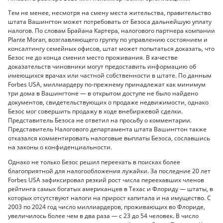
Тем не менее, несмотря на смену места жительства, правительство
штата Вашингтон может потребовать от Безоса дальнейшую уплату
налогов. По словам Брайана Картера, налогового партнера компании
Plante Moran, возглавляющего группу по управлению состоянием и
консалтингу семейных офисов, штат может попытаться доказать, что
Безос не до конца сменил место проживания. В качестве
доказательств чиновники могут предоставить информацию об
имеющихся врачах или частной собственности в штате. По данным
Forbes USA, миллиардеру по-прежнему принадлежат как минимум
три дома в Вашингтоне — в открытом доступе не было найдено
документов, свидетельствующих о продаже недвижимости, однако
Безос мог совершить продажу в ходе внебиржевой сделки.
Представитель Безоса не ответил на просьбу о комментарии.
Представитель Налогового департамента штата Вашингтон также
отказался комментировать налоговые выплаты Безоса, сославшись
на законы о конфиденциальности.
Однако не только Безос решил переехать в поисках более
благоприятной для налогообложения лужайки. За последние 20 лет
Forbes USA зафиксировал резкий рост числа переехавших членов
рейтинга самых богатых американцев в Техас и Флориду — штаты, в
которых отсутствуют налоги на прирост капитала и на имущество. С
2003 по 2024 год число миллиардеров, проживающих во Флориде,
увеличилось более чем в два раза — с 23 до 54 человек. В число