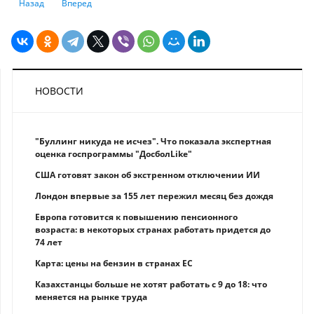
Предыдущий: Шпионский скандал и свадьба на $600 млн: чем удивля
Следующий: Насколько богаты МакКалистеры из фильма “О
Назад
Вперед
НОВОСТИ
"Буллинг никуда не исчез". Что показала экспертная
оценка госпрограммы "ДосболLike"
США готовят закон об экстренном отключении ИИ
Лондон впервые за 155 лет пережил месяц без дождя
Европа готовится к повышению пенсионного
возраста: в некоторых странах работать придется до
74 лет
Карта: цены на бензин в странах ЕС
Казахстанцы больше не хотят работать с 9 до 18: что
меняется на рынке труда