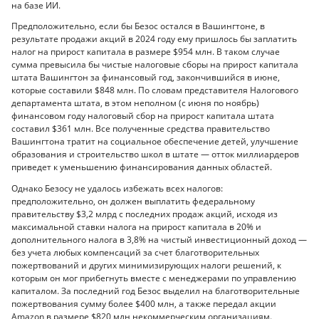
на базе ИИ.
Предположительно, если бы Безос остался в Вашингтоне, в
результате продажи акций в 2024 году ему пришлось бы заплатить
налог на прирост капитала в размере $954 млн. В таком случае
сумма превысила бы чистые налоговые сборы на прирост капитала
штата Вашингтон за финансовый год, закончившийся в июне,
которые составили $848 млн. По словам представителя Налогового
департамента штата, в этом неполном (с июня по ноябрь)
финансовом году налоговый сбор на прирост капитала штата
составил $361 млн. Все полученные средства правительство
Вашингтона тратит на социальное обеспечение детей, улучшение
образования и строительство школ в штате — отток миллиардеров
приведет к уменьшению финансирования данных областей.
Однако Безосу не удалось избежать всех налогов:
предположительно, он должен выплатить федеральному
правительству $3,2 млрд с последних продаж акций, исходя из
максимальной ставки налога на прирост капитала в 20% и
дополнительного налога в 3,8% на чистый инвестиционный доход —
без учета любых компенсаций за счет благотворительных
пожертвований и других минимизирующих налоги решений, к
которым он мог прибегнуть вместе с менеджерами по управлению
капиталом. За последний год Безос выделил на благотворительные
пожертвования сумму более $400 млн, а также передал акции
Amazon в размере $820 млн некоммерческим организациям.