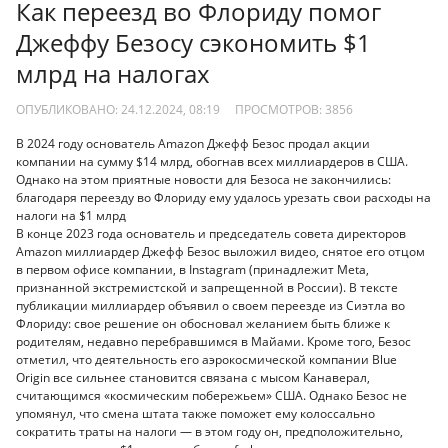
Как переезд во Флориду помог
Джеффу Безосу сэкономить $1
млрд на налогах
ОПУБЛИКОВАНО: 24.12.2024, 08:19
ПРОСМОТРОВ:
3856
В 2024 году основатель Amazon Джефф Безос продал акции
компании на сумму $14 млрд, обогнав всех миллиардеров в США.
Однако на этом приятные новости для Безоса не закончились:
благодаря переезду во Флориду ему удалось урезать свои расходы на
налоги на $1 млрд
В конце 2023 года основатель и председатель совета директоров
Amazon миллиардер Джефф Безос выложил видео, снятое его отцом
в первом офисе компании, в Instagram (принадлежит Meta,
признанной экстремистской и запрещенной в России). В тексте
публикации миллиардер объявил о своем переезде из Сиэтла во
Флориду: свое решение он обосновал желанием быть ближе к
родителям, недавно перебравшимся в Майами. Кроме того, Безос
отметил, что деятельность его аэрокосмической компании Blue
Origin все сильнее становится связана с мысом Канаверал,
считающимся «космическим побережьем» США. Однако Безос не
упомянул, что смена штата также поможет ему колоссально
сократить траты на налоги — в этом году он, предположительно,