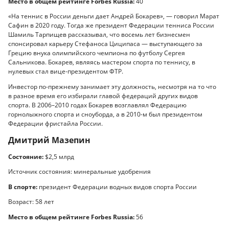
Место в общем рейтинге Forbes Russia:
40
«На теннис в России деньги дает Андрей Бокарев», — говорил Марат
Сафин в 2020 году. Тогда же президент Федерации тенниса России
Шамиль Тарпищев рассказывал, что восемь лет бизнесмен
спонсировал карьеру Стефаноса Циципаса — выступающего за
Грецию внука олимпийского чемпиона по футболу Сергея
Сальникова. Бокарев, являясь мастером спорта по теннису, в
нулевых стал вице-президентом ФТР.
Инвестор по-прежнему занимает эту должность, несмотря на то что
в разное время его избирали главой федераций других видов
спорта. В 2006–2010 годах Бокарев возглавлял Федерацию
горнолыжного спорта и сноуборда, а в 2010-м был президентом
Федерации фристайла России.
Дмитрий Мазепин
Состояние:
$2,5 млрд
Источник состояния: минеральные удобрения
В спорте:
президент Федерации водных видов спорта России
Возраст: 58 лет
Место в общем рейтинге Forbes Russia:
56