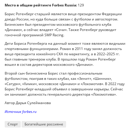
Место в общем рейтинге Forbes Russia:
129
Борис Ротенберг-старший является вице-президентом Федерации
дзюдо России, но куда больше связан с футболом и автоспортом.
Бизнесмен был президентом московского футбольного клуба
«Динамо», а сейчас владеет «Сочи». Также Ротенберг руководит
гоночной программой SMP Racing.
Дети Бориса Ротенберга на данный момент тоже являются видными
спортивными функционерами. Роман в 2011 году занял должность
вице-президента хоккейного СКА по маркетингу, а в 2022–2025 гг.
был главным тренером клуба. В прошлом году Роман Ротенберг
вошел в состав директоров московского «Динамо».
Второй сын бизнесмена Борис стал профессиональным
футболистом, поиграв в таких клубах, как «Зенит», «Шинник»,
«Сатурн», «Химки», московское «Динамо» и «Локомотив». В 2022 году
Борис Ротенберг-младший объявил о завершении карьеры. Сейчас
он занимает должность генерального директора «Локомотива».
Автор Дарья Сулейманова
Источник forbes.ru
Спорт
Богатейшие россияне