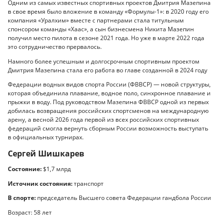
Одним из самых известных спортивных проектов Дмитрия Мазепина
в свое время было вложение в команду «Формулы-1»: в 2020 году его
компания «Уралхим» вместе с партнерами стала титульным
спонсором команды «Хаас», а сын бизнесмена Никита Мазепин
получил место пилота в сезоне 2021 года. Но уже в марте 2022 года
это сотрудничество прервалось.
Намного более успешным и долгосрочным спортивным проектом
Дмитрия Мазепина стала его работа во главе созданной в 2024 году
Федерации водных видов спорта России (ФВВСР) — новой структуры,
которая объединила плавание, водное поло, синхронное плавание и
прыжки в воду. Под руководством Мазепина ФВВСР одной из первых
добилась возвращения российских спортсменов на международную
арену, а весной 2026 года первой из всех российских спортивных
федераций смогла вернуть сборным России возможность выступать
в официальных турнирах.
Сергей Шишкарев
Состояние:
$1,7 млрд
Источник состояния:
транспорт
В спорте:
председатель Высшего совета Федерации гандбола России
Возраст: 58 лет