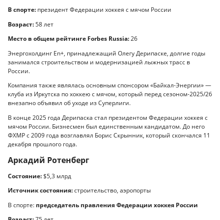
В спорте:
президент Федерации хоккея с мячом России
Возраст:
58 лет
Место в общем рейтинге Forbes Russia:
26
Энергохолдинг En+, принадлежащий Олегу Дерипаске, долгие годы
занимался строительством и модернизацией лыжных трасс в
России.
Компания также являлась основным спонсором «Байкал-Энергии» —
клуба из Иркутска по хоккею с мячом, который перед сезоном-2025/26
внезапно объявил об уходе из Суперлиги.
В конце 2025 года Дерипаска стал президентом Федерации хоккея с
мячом России. Бизнесмен был единственным кандидатом. До него
ФХМР с 2009 года возглавлял Борис Скрынник, который скончался 11
декабря прошлого года.
Аркадий Ротенберг
Состояние:
$5,3 млрд
Источник состояния:
строительство, аэропорты
В спорте:
председатель правления Федерации хоккея России
Возраст:
75 лет