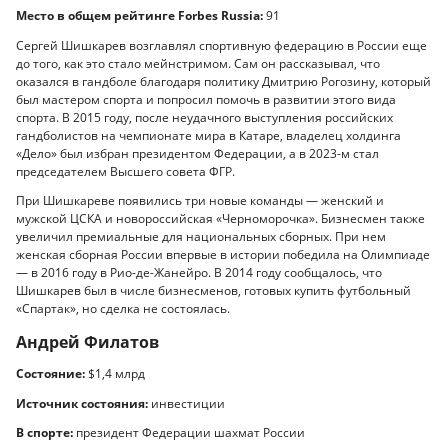
Место в общем рейтинге Forbes Russia:
91
Сергей Шишкарев возглавлял спортивную федерацию в России еще
до того, как это стало мейнстримом. Сам он рассказывал, что
оказался в гандболе благодаря политику Дмитрию Рогозину, который
был мастером спорта и попросил помочь в развитии этого вида
спорта. В 2015 году, после неудачного выступления российских
гандболистов на чемпионате мира в Катаре, владелец холдинга
«Дело» был избран президентом Федерации, а в 2023-м стал
председателем Высшего совета ФГР.
При Шишкареве появились три новые команды — женский и
мужской ЦСКА и новороссийская «Черноморочка». Бизнесмен также
увеличил премиальные для национальных сборных. При нем
женская сборная России впервые в истории победила на Олимпиаде
— в 2016 году в Рио-де-Жанейро. В 2014 году сообщалось, что
Шишкарев был в числе бизнесменов, готовых купить футбольный
«Спартак», но сделка не состоялась.
Андрей Филатов
Состояние:
$1,4 млрд
Источник состояния:
инвестиции
В спорте:
президент Федерации шахмат России