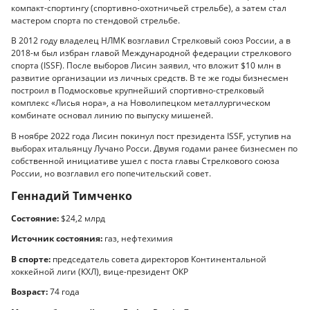
компакт-спортингу (спортивно-охотничьей стрельбе), а затем стал
мастером спорта по стендовой стрельбе.
В 2012 году владелец НЛМК возглавил Стрелковый союз России, а в
2018-м был избран главой Международной федерации стрелкового
спорта (ISSF). После выборов Лисин заявил, что вложит $10 млн в
развитие организации из личных средств. В те же годы бизнесмен
построил в Подмосковье крупнейший спортивно-стрелковый
комплекс «Лисья нора», а на Новолипецком металлургическом
комбинате основал линию по выпуску мишеней.
В ноябре 2022 года Лисин покинул пост президента ISSF, уступив на
выборах итальянцу Лучано Росси. Двумя годами ранее бизнесмен по
собственной инициативе ушел с поста главы Стрелкового союза
России, но возглавил его попечительский совет.
Геннадий Тимченко
Состояние:
$24,2 млрд
Источник состояния:
газ, нефтехимия
В спорте:
председатель совета директоров Континентальной
хоккейной лиги (КХЛ), вице-президент ОКР
Возраст:
74 года