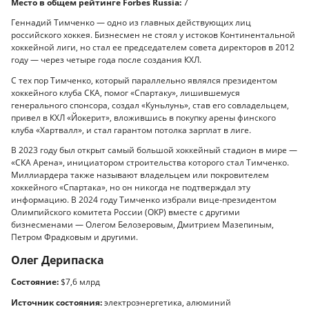
Место в общем рейтинге Forbes Russia:
7
Геннадий Тимченко — одно из главных действующих лиц
российского хоккея. Бизнесмен не стоял у истоков Континентальной
хоккейной лиги, но стал ее председателем совета директоров в 2012
году — через четыре года после создания КХЛ.
С тех пор Тимченко, который параллельно являлся президентом
хоккейного клуба СКА, помог «Спартаку», лишившемуся
генерального спонсора, создал «Куньлунь», став его совладельцем,
привел в КХЛ «Йокерит», вложившись в покупку арены финского
клуба «Хартвалл», и стал гарантом потолка зарплат в лиге.
В 2023 году был открыт самый большой хоккейный стадион в мире —
«СКА Арена», инициатором строительства которого стал Тимченко.
Миллиардера также называют владельцем или покровителем
хоккейного «Спартака», но он никогда не подтверждал эту
информацию. В 2024 году Тимченко избрали вице-президентом
Олимпийского комитета России (ОКР) вместе с другими
бизнесменами — Олегом Белозеровым, Дмитрием Мазепиным,
Петром Фрадковым и другими.
Олег Дерипаска
Состояние:
$7,6 млрд
Источник состояния:
электроэнергетика, алюминий