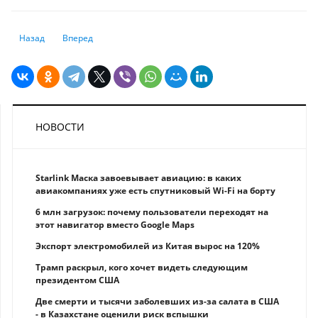
Предыдущий: Новые рубежи: выход SpaceX на биржу превратит Илона
Следующий: Мамкины миллиардеры: 10 богатейших бизнес
Назад
Вперед
НОВОСТИ
Starlink Маска завоевывает авиацию: в каких
авиакомпаниях уже есть спутниковый Wi-Fi на борту
6 млн загрузок: почему пользователи переходят на
этот навигатор вместо Google Maps
Экспорт электромобилей из Китая вырос на 120%
Трамп раскрыл, кого хочет видеть следующим
президентом США
Две смерти и тысячи заболевших из-за салата в США
- в Казахстане оценили риск вспышки