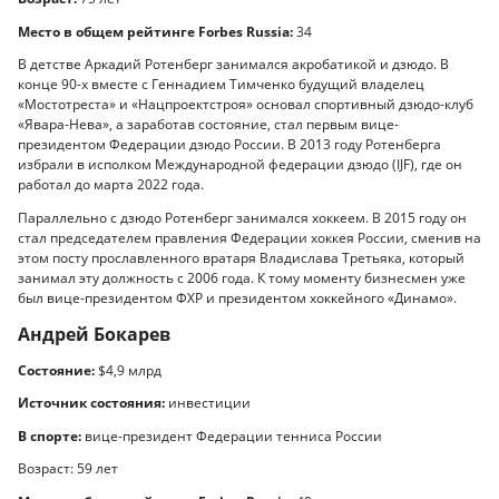
Место в общем рейтинге Forbes Russia:
34
В детстве Аркадий Ротенберг занимался акробатикой и дзюдо. В
конце 90-х вместе с Геннадием Тимченко будущий владелец
«Мостотреста» и «Нацпроектстроя» основал спортивный дзюдо-клуб
«Явара-Нева», а заработав состояние, стал первым вице-
президентом Федерации дзюдо России. В 2013 году Ротенберга
избрали в исполком Международной федерации дзюдо (IJF), где он
работал до марта 2022 года.
Параллельно с дзюдо Ротенберг занимался хоккеем. В 2015 году он
стал председателем правления Федерации хоккея России, сменив на
этом посту прославленного вратаря Владислава Третьяка, который
занимал эту должность с 2006 года. К тому моменту бизнесмен уже
был вице-президентом ФХР и президентом хоккейного «Динамо».
Андрей Бокарев
Состояние:
$4,9 млрд
Источник состояния:
инвестиции
В спорте:
вице-президент Федерации тенниса России
Возраст: 59 лет