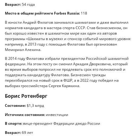
Возраст:
54 года
Место в общем рейтинге Forbes Russia:
118
В юности Андрей Филатов занимался шахматами и даже выполнил
норматив кандидата в мастера спорта СССР. Став бизнесменом, он
был хорошо известен в шахматном мире как один из авторов
программы «Шахматы в музеях» и спонсор событий мирового уровня:
например, в 2013 году с помощью Филатова был организован
Мемориал Алехина.
В 2014 году Филатова избрали президентом Российской шахматной
федерации. На этом посту он сменил Аркадия Дворковича, который
во время выборов попросил не продлевать срок его полномочий и
поддержать кандидатуру Филатова. Бизнесмен трижды
переизбирался на новый срок в ФШР, а в 2022 году победил на
выборах гроссмейстера Сергея Карякина.
Борис Ротенберг
Состояние:
$1,3 млрд
Источник состояния:
инвестиции
В спорте:
вице-президент Федерации дзюдо России
Возраст:
69 лет