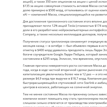
акций), а также 350 млн опционов на акции с ценой испол
$135 за акцию совокупная стоимость активов Маска соста
долю примерно в $500 млрд, отталкиваясь от оценки комп
xAI — компанией Маска, специализирующейся на развити
Для достижения триллионного состояния этого вполне дос
принадлежат почти 12% акций Tesla (стоимостью $174 млр
доли в его разработчике нейрокомпьютерных интерфейсов
Company, а также несколько миллиардов долларов, получе
Получение статуса триллионера ознаменует очередную ва
месяцев назад — в октябре — был объявлен первым в исто
отметку в $400 млрд удавалось преодолеть лишь Ларри Элл
богаче соучредителя Google Ларри Пейджа, который зани
состоянием в $295 млрд. Эллисон, тем временем, опустилс
Главная причина невероятного роста состояния Маска до
года, когда в ходе частной вторичной сделки рыночная с
капитализация увеличилась более чем в 12 раз — и это нес
размере $4,9 млрд при выручке в $18,7 млрд. Компания р
быстрорасширяющейся спутниковой сети Starlink и амбиц
центров в космосе, работающих на солнечной энергии.
Тем не менее состояние Маска по-прежнему сильно зависи
компании может помешать ему стать триллионером после I
слишком сильно отвлечется от производства электромобиле