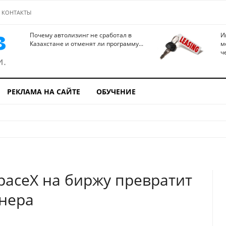
КОНТАКТЫ
Почему автолизинг не сработал в
И
Казахстане и отменят ли программу...
м
ч
РЕКЛАМА НА САЙТЕ
ОБУЧЕНИЕ
paceX на биржу превратит
нера