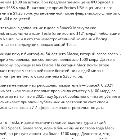
нения $8,39 за штуку. При предполагаемой цене IPO SpaceX в
вит $688 млрд. В настоящее время Forbes USA оценивает его
ании в $1,25 трлн, установленной после февральского слияния с
и ИИ и соцсетей.
таточно: в дополнение к доле в SpaceX Маску также
д), опционы на акции Tesla (стоимостью $121 млрд), небольшие
 Neuralink и в его тоннелестроительной компании Boring
нных от предыдущих продаж акций Tesla.
жную веху в биографии 54-летнего Маска, который всего восемь
рии человеком, чье состояние превысило $500 млрд. До этого
исону, соучредителю Oracle. На сегодня Маск почти втрое
мает второе место в рейтинге богатейших людей мира с
я на третье место с состоянием в $283 млрд.
 ранее немыслимых рекордных показателей — SpaceX. С 2021
тоимость компании впервые превысила отметку в $100 млрд, ее
мотря на то, что в 2025 году SpaceX сообщила о чистом убытке в
ассчитывает привлечь публичных инвесторов за счет своей
иозных планов в ИИ-сфере, включая строительство дата-
т от Tesla, и даже незначительное падение курса акций
PO SpaceX. Более того, если в ближайшие полтора года Маск
й, он рискует лишиться более $100 млрд. Дело в том, что,