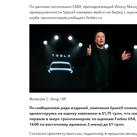
По данным нескольких СМИ, принадлежащий Илону Маску 
промышленности SpaceX намерен выйти на биржу с оценкой
клуба триллионеров,сообщает forbes.ru.
Фото:Jae C. Hong / AP
По сообщениям ряда изданий, компания SpaceX планир
ориентируясь на оценку компании в $1,75 трлн, что со
первым в мире триллионером: по оценкам Forbes USA, 
14:00 по восточному времени 3 июня) до $1 трлн.
Согласно проспекту эмиссии, поданному в прошлом месяц