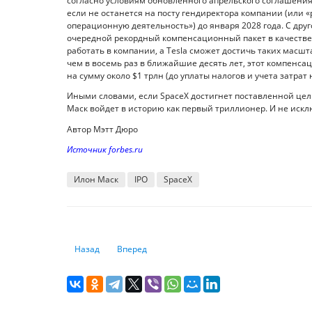
согласно условиям обновленного апрельского соглашения,
если не останется на посту гендиректора компании (или «
операционную деятельность») до января 2028 года. С дру
очередной рекордный компенсационный пакет в качестве 
работать в компании, а Tesla сможет достичь таких масш
чем в восемь раз в ближайшие десять лет, этот компенс
на сумму около $1 трлн (до уплаты налогов и учета затра
Иными словами, если SpaceX достигнет поставленной цели
Маск войдет в историю как первый триллионер. И не исклю
Автор Мэтт Дюро
Источник forbes.ru
Илон Маск
IPO
SpaceX
Предыдущий: Топ-5 игроков чемпионата мира, которые 
Следующий: 9 российских миллиардеров, кото
Назад
Вперед