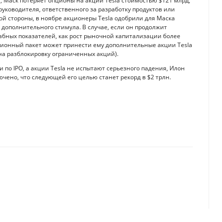
 Маск потеряет опционы на акции Tesla стоимостью $121 млрд,
руководителя, ответственного за разработку продуктов или
гой стороны, в ноябре акционеры Tesla одобрили для Маска
дополнительного стимула. В случае, если он продолжит
табных показателей, как рост рыночной капитализации более
ационный пакет может принести ему дополнительные акции Tesla
т на разблокировку ограниченных акций).
 по IPO, а акции Tesla не испытают серьезного падения, Илон
чено, что следующей его целью станет рекорд в $2 трлн.
стали открытиями
рые руководят отечественным спортом — 2026