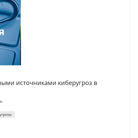
вными источниками киберугроз в
и.
угрозы