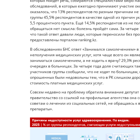
которых пойдёт речь, собираются специалистами Бюро н
обследований, в которых ежегодно принимают участие око
оказалось, что 13% респондентов по разным причинам не 
группы 45,5% респондентов в качестве одной из причин у
5,5 процентного пункта. Ещё 14,5% респондентов из не п
обращаться нет смысла: болезнь пройдёт сама. За четыре г
что такой ответ давали люди, которые переносили без п
предоставлены порталом ranking.kz.
В обследованиях БНС ответ «Занимался самолечением» в 
неполучения медицинских услуг, хотя чаще всего он явля
заниматься самолечением, а не ходить к врачу? 29,3% рес
очередях в больницах. За четыре года доля считающих так
участников группы сообщили, что не ходят по больницам,
опрошенных были недовольны тем, что в РК слишком доро
стоимость платных медицинских услуг.
Совсем недавно на проблему обратила внимание депутат 
правительство со ссылкой на профильные агентства она с
советам о лечении из социальных сетей, не обращаясь к 
препараты».