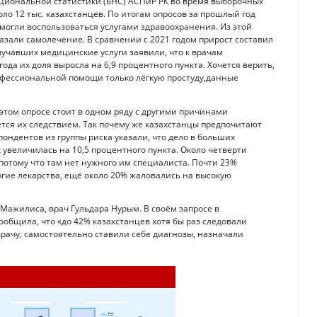
ациональной статистики (БНС) АСПиР РК во время выборочных
ло 12 тыс. казахстанцев. По итогам опросов за прошлый год
могли воспользоваться услугами здравоохранения. Из этой
казали самолечение. В сравнении с 2021 годом прирост составил
олучавших медицинские услуги заявили, что к врачам
ода их доля выросла на 6,9 процентного пункта. Хочется верить,
рофессиональной помощи только лёгкую простуду,данные
этом опросе стоит в одном ряду с другими причинами
ется их следствием. Так почему же казахстанцы предпочитают
пондентов из группы риска указали, что дело в больших
 увеличилась на 10,5 процентного пункта. Около четверти
 потому что там нет нужного им специалиста. Почти 23%
гие лекарства, ещё около 20% жаловались на высокую
Мажилиса, врач Гульдара Нурым. В своём запросе в
ообщила, что «до 42% казахстанцев хотя бы раз следовали
врачу, самостоятельно ставили себе диагнозы, назначали