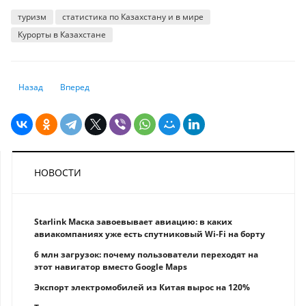
туризм
статистика по Казахстану и в мире
Курорты в Казахстане
Предыдущий: Рост НДС и изменения налоговой системы коснутся мал
Следующий: 9 из 10 тенге, которые тратятся с казахстанских
Назад
Вперед
НОВОСТИ
Starlink Маска завоевывает авиацию: в каких
авиакомпаниях уже есть спутниковый Wi-Fi на борту
6 млн загрузок: почему пользователи переходят на
этот навигатор вместо Google Maps
Экспорт электромобилей из Китая вырос на 120%