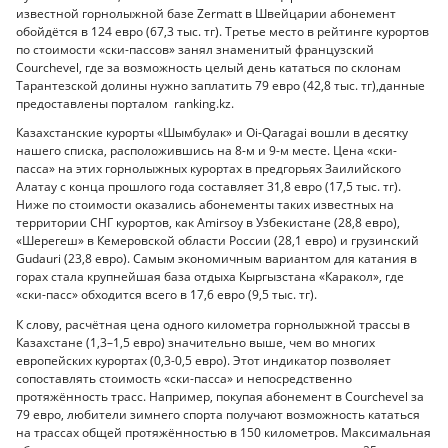
известной горнолыжной базе Zermatt в Швейцарии абонемент
обойдётся в 124 евро (67,3 тыс. тг). Третье место в рейтинге курортов
по стоимости «ски-пассов» занял знаменитый французский
Courchevel, где за возможность целый день кататься по склонам
Тарантезской долины нужно заплатить 79 евро (42,8 тыс. тг),данные
предоставлены порталом ranking.kz.
Казахстанские курорты «Шымбулак» и Oi-Qaragai вошли в десятку
нашего списка, расположившись на 8-м и 9-м месте. Цена «ски-
пасса» на этих горнолыжных курортах в предгорьях Заилийского
Алатау с конца прошлого года составляет 31,8 евро (17,5 тыс. тг).
Ниже по стоимости оказались абонементы таких известных на
территории СНГ курортов, как Amirsoy в Узбекистане (28,8 евро),
«Шерегеш» в Кемеровской области России (28,1 евро) и грузинский
Gudauri (23,8 евро). Самым экономичным вариантом для катания в
горах стала крупнейшая база отдыха Кыргызстана «Каракол», где
«ски-пасс» обходится всего в 17,6 евро (9,5 тыс. тг).
К слову, расчётная цена одного километра горнолыжной трассы в
Казахстане (1,3–1,5 евро) значительно выше, чем во многих
европейских курортах (0,3-0,5 евро). Этот индикатор позволяет
сопоставлять стоимость «ски-пасса» и непосредственно
протяжённость трасс. Например, покупая абонемент в Courchevel за
79 евро, любители зимнего спорта получают возможность кататься
на трассах общей протяжённостью в 150 километров. Максимальная