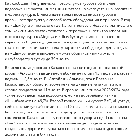
Как сообщает Tengrinews.kz, пресс-служба курорта объясняет
подорожание ростом инфляции и затрат на эксплуатацию, развитие
инфраструктуры. В настоящее время посещаемость курорта
превышает пропускную способность оборудования в три раза. В год
на «Шымбулак» приезжают до 1,5 млн человек. Недавно мы писали о
том, как сильно приток туристов и перегруженность транспортной
инфраструктуры к «Медеу» и «Шымбулаку» влияет на качество
сервиса и общее ощущение от поездки. С учётом затрат на прокат
снаряжения, «ски-пасс», оплату парковки и обед, один день отдыха
на «Шымбулаке» в выходной может обойтись лыжнику или
сноубордисту в сумму до 30 тыс. тг.
В число самых дорогих в Казахстане также входит горнолыжный
курорт «Ак-Булак», где дневной абонемент стоит 15 тыс. тг, а разовый
подъём — 2,5 тыс. тг. В «Алтайских Альпах», что в Восточно-
Казахстанской области, абонемент на дневные катания в этом
сезоне продаётся за 11 тыс. тг. В сравнении с зимой 2023/2024 года
«ски-пасс» здесь тоже подорожал, но не так серьёзно, как на
«Шымбулаке»: на 46,7%. Второй горнолыжный курорт ВКО, «Нуртау»,
сейчас реализует абонементы по 10 тыс. тг. Самая низкая стоимость
билета на дневные катания среди крупнейших горнолыжных
комплексов Казахстана — у всесезонного курорта под Шымкентом
«Тау Самалы». За возможность в течение дня подниматься по
гондольной дороге и спускаться по пологим склонам отдыхающие
должны заплатить 6-7 тыс. тг.