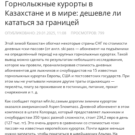
Горнолыжные курорты в
Казахстане и в мире: дешевле ли
кататься за границей
ОПУБЛИКОВАНО: 29.01.2025, 11:08
ПРОСМОТРОВ:
799
Этой зимой Казахстан обогнал некоторые страны СНГ по стоимости
дневных «ски-пассов» (от англ. ski pass — абонемент на подъёмники
на определённый период) на крупных горнолыжных курортах. Такой
вывод можно сделать по результатам небольшого исследования,
которое мы провели, проанализировав стоимость дневных
абонементов для лыжников и сноубордистов на 15 известных
горнолыжных курортах Европы, США и постсоветских государств. При
этом мы не учитывали никакие другие траты отдыхающих —
перелёты, плату за проживание в гостиницах, питание, прокат
снаряжения и т. д.
Как сообщает портал wfin.kz,самым дорогим зимним курортом
оказался американский Aspen Snowmass. Дневной абонемент в этом
комплексе в штате Колорадо, который предоставляет лыжникам и
сноубордистам 350 трасс разной сложности, стоит 234,2 евро в день
(127 тыс. тг). Это очень дорого в сравнении со стоимостью «ски-
пассов» на известных европейских курортах. Почти вдвое меньше
нужно заплатить, чтобы покататься в швейцарских Альпах. На