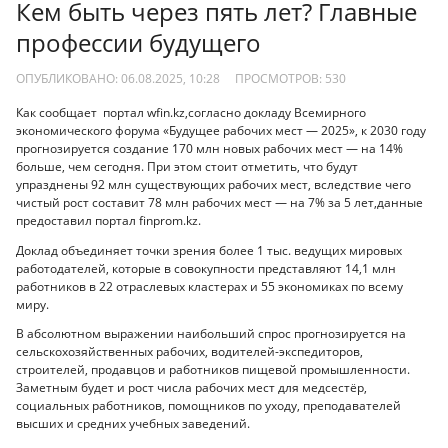
Кем быть через пять лет? Главные
профессии будущего
ОПУБЛИКОВАНО: 06.08.2025, 10:28
ПРОСМОТРОВ:
530
Как сообщает портал wfin.kz,согласно докладу Всемирного
экономического форума «Будущее рабочих мест — 2025», к 2030 году
прогнозируется создание 170 млн новых рабочих мест — на 14%
больше, чем сегодня. При этом стоит отметить, что будут
упразднены 92 млн существующих рабочих мест, вследствие чего
чистый рост составит 78 млн рабочих мест — на 7% за 5 лет,данные
предоставил портал finprom.kz.
Доклад объединяет точки зрения более 1 тыс. ведущих мировых
работодателей, которые в совокупности представляют 14,1 млн
работников в 22 отраслевых кластерах и 55 экономиках по всему
миру.
В абсолютном выражении наибольший спрос прогнозируется на
сельскохозяйственных рабочих, водителей-экспедиторов,
строителей, продавцов и работников пищевой промышленности.
Заметным будет и рост числа рабочих мест для медсестёр,
социальных работников, помощников по уходу, преподавателей
высших и средних учебных заведений.