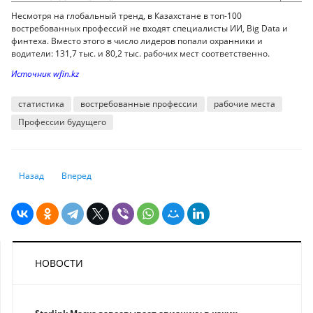
Несмотря на глобальный тренд, в Казахстане в топ-100
востребованных профессий не входят специалисты ИИ, Big Data и
финтеха. Вместо этого в число лидеров попали охранники и
водители: 131,7 тыс. и 80,2 тыс. рабочих мест соответственно.
Источник wfin.kz
статистика
востребованные профессии
рабочие места
Профессии будущего
Предыдущий: 225 чиновников привлечены к ответственности за нару
Следующий: Как развиваются казахстанские регионы
Назад
Вперед
НОВОСТИ