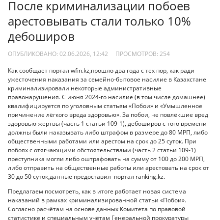
После криминализации побоев
арестовывать стали только 10%
дебоширов
ОПУБЛИКОВАНО: 02.06.2026, 12:42
ПРОСМОТРОВ:
254
Как сообщает портал wfin.kz,прошло два года с тех пор, как ради
ужесточения наказания за семейно-бытовое насилие в Казахстане
криминализировали некоторые административные
правонарушения. С июня 2024-го насилие (в том числе домашнее)
квалифицируется по уголовным статьям «Побои» и «Умышленное
причинение лёгкого вреда здоровью». За побои, не повлёкшие вред
здоровью жертвы (часть 1 статьи 109-1), дебоширов с того времени
должны были наказывать либо штрафом в размере до 80 МРП, либо
общественными работами или арестом на срок до 25 суток. При
побоях с отягчающими обстоятельствами (часть 2 статьи 109-1)
преступника могли либо оштрафовать на сумму от 100 до 200 МРП,
либо отправить на общественные работы или арестовать на срок от
30 до 50 суток,данные предоставил портал ranking.kz.
Предлагаем посмотреть, как в итоге работает новая система
наказаний в рамках криминализированной статьи «Побои».
Согласно расчётам на основе данных Комитета по правовой
статистике и специальным учётам Генеральной прокуратуры