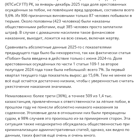
(КПСиСУ ГП) РК, за январь–декабрь 2025 года доля арестованных
осуждённых за побои, не повлёкшие вред здоровью, составила всего
9,6%. Из 906 признанных виновными только 87 человек побывали в
тюрьме. Около половины (423 человека) были наказаны
общественными работами, ещё 385 человек просто заплатили
штраф. В случае с домашним насилием такое финансовое
наказание, выходит, ложится на всю семью, включая жертву.
Сравнивать абсолютные данные 2025-го с показателями
предыдущего года было бы некорректно, так как фактически статья
«Побои» была введена в действие только с июня 2024-го. Доля
арестованных осуждённых по части 1 статьи 109-1 за второе
полугодие 2024 года тоже была небольшой: всего 7%. За первый
квартал текущего года показатель вырос: до 15,6%. Тем не менее он
всё ещё остаётся достаточно низким, чтобы с уверенностью считать
ужесточение наказания значимым.
Немаловажно: более трети (36%), а точнее 509 из 1,4 тыс.
казахстанцев, привлечённых к ответственности за лёгкие побои, в
прошлом году не понесли абсолютно никакого наказания за
содеянное. Уголовные дела в отношении них были прекращены
судом, в 98% случаев это произошло из-за примирения сторон. Эта
ситуация также неоднократно обсуждалась общественностью при
криминализации административных статей, однако, как видно по
данным, таких фактов ещё очень и очень много.