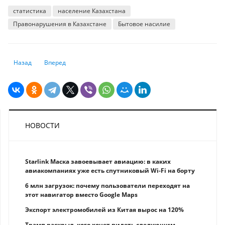
статистика
население Казахстана
Правонарушения в Казахстане
Бытовое насилие
Предыдущий: Как в Казахстане развивается внутренняя трудовая ми
Следующий: Личный менеджер, страхование, премиальные 
Назад
Вперед
НОВОСТИ
Starlink Маска завоевывает авиацию: в каких
авиакомпаниях уже есть спутниковый Wi-Fi на борту
6 млн загрузок: почему пользователи переходят на
этот навигатор вместо Google Maps
Экспорт электромобилей из Китая вырос на 120%
Трамп раскрыл, кого хочет видеть следующим