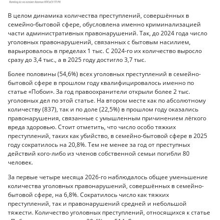
В целом динамика количества преступлений, совершённых в
семейно-бытовой сфере, обусловлена именно криминализацией
части административных правонарушений. Так, до 2024 года число
уголовных правонарушений, связанных с бытовым насилием,
варьировалось в пределах 1 тыс. С 2024-го их количество выросло
сразу до 3,4 тыс., а в 2025 году достигло 3,7 тыс.
Более половины (54,6%) всех уголовных преступлений в семейно-
бытовой сфере в прошлом году квалифицировалось именно по
статье «Побои». За год правоохранители открыли более 2 тыс.
уголовных дел по этой статье. На втором месте как по абсолютному
количеству (837), так и по доле (22,5%) в прошлом году оказались
правонарушения, связанные с умышленным причинением лёгкого
вреда здоровью. Стоит отметить, что число особо тяжких
преступлений, таких как убийство, в семейно-бытовой сфере в 2025
году сократилось на 20,8%. Тем не менее за год от преступных
действий кого-либо из членов собственной семьи погибли 80
человек.
За первые четыре месяца 2026-го наблюдалось общее уменьшение
количества уголовных правонарушений, совершённых в семейно-
бытовой сфере, на 6,8%. Сократилось число как тяжких
преступлений, так и правонарушений средней и небольшой
тяжести. Количество уголовных преступлений, относящихся к статье