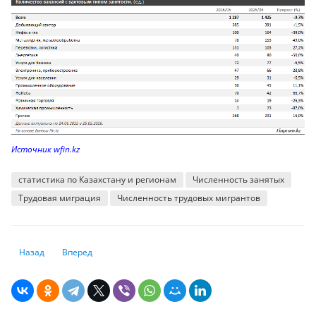
Источник wfin.kz
статистика по Казахстану и регионам
Численность занятых
Трудовая миграция
Численность трудовых мигрантов
Предыдущий: Почему в Казахстане резко упали показатели производс
Следующий: После криминализации побоев арестовывать с
Назад
Вперед