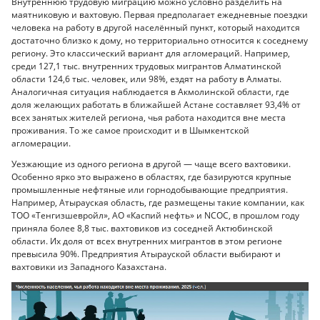
Внутреннюю трудовую миграцию можно условно разделить на
маятниковую и вахтовую. Первая предполагает ежедневные поездки
человека на работу в другой населённый пункт, который находится
достаточно близко к дому, но территориально относится к соседнему
региону. Это классический вариант для агломераций. Например,
среди 127,1 тыс. внутренних трудовых мигрантов Алматинской
области 124,6 тыс. человек, или 98%, ездят на работу в Алматы.
Аналогичная ситуация наблюдается в Акмолинской области, где
доля желающих работать в ближайшей Астане составляет 93,4% от
всех занятых жителей региона, чья работа находится вне места
проживания. То же самое происходит и в Шымкентской
агломерации.
Уезжающие из одного региона в другой — чаще всего вахтовики.
Особенно ярко это выражено в областях, где базируются крупные
промышленные нефтяные или горнодобывающие предприятия.
Например, Атырауская область, где размещены такие компании, как
ТОО «Тенгизшевройл», АО «Каспий нефть» и NCOC, в прошлом году
приняла более 8,8 тыс. вахтовиков из соседней Актюбинской
области. Их доля от всех внутренних мигрантов в этом регионе
превысила 90%. Предприятия Атырауской области выбирают и
вахтовики из Западного Казахстана.