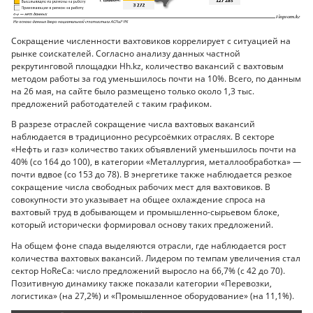
Сокращение численности вахтовиков коррелирует с ситуацией на
рынке соискателей. Согласно анализу данных частной
рекрутинговой площадки Hh.kz, количество вакансий с вахтовым
методом работы за год уменьшилось почти на 10%. Всего, по данным
на 26 мая, на сайте было размещено только около 1,3 тыс.
предложений работодателей с таким графиком.
В разрезе отраслей сокращение числа вахтовых вакансий
наблюдается в традиционно ресурсоёмких отраслях. В секторе
«Нефть и газ» количество таких объявлений уменьшилось почти на
40% (со 164 до 100), в категории «Металлургия, металлообработка» —
почти вдвое (со 153 до 78). В энергетике также наблюдается резкое
сокращение числа свободных рабочих мест для вахтовиков. В
совокупности это указывает на общее охлаждение спроса на
вахтовый труд в добывающем и промышленно-сырьевом блоке,
который исторически формировал основу таких предложений.
На общем фоне спада выделяются отрасли, где наблюдается рост
количества вахтовых вакансий. Лидером по темпам увеличения стал
сектор HoReCa: число предложений выросло на 66,7% (с 42 до 70).
Позитивную динамику также показали категории «Перевозки,
логистика» (на 27,2%) и «Промышленное оборудование» (на 11,1%).