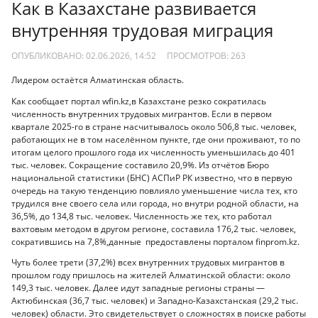
Как в Казахстане развивается
внутренняя трудовая миграция
ОПУБЛИКОВАНО: 02.06.2026, 14:52
ПРОСМОТРОВ:
263
Лидером остаётся Алматинская область.
Как сообщает портал wfin.kz,в Казахстане резко сократилась
численность внутренних трудовых мигрантов. Если в первом
квартале 2025-го в стране насчитывалось около 506,8 тыс. человек,
работающих не в том населённом пункте, где они проживают, то по
итогам целого прошлого года их численность уменьшилась до 401
тыс. человек. Сокращение составило 20,9%. Из отчётов Бюро
национальной статистики (БНС) АСПиР РК известно, что в первую
очередь на такую тенденцию повлияло уменьшение числа тех, кто
трудился вне своего села или города, но внутри родной области, на
36,5%, до 134,8 тыс. человек. Численность же тех, кто работал
вахтовым методом в другом регионе, составила 176,2 тыс. человек,
сократившись на 7,8%,данные предоставлены порталом finprom.kz.
Чуть более трети (37,2%) всех внутренних трудовых мигрантов в
прошлом году пришлось на жителей Алматинской области: около
149,3 тыс. человек. Далее идут западные регионы страны —
Актюбинская (36,7 тыс. человек) и Западно-Казахстанская (29,2 тыс.
человек) области. Это свидетельствует о сложностях в поиске работы