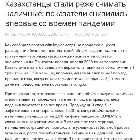
Казахстанцы стали реже снимать
наличные: показатели снизились
впервые со времён пандемии
ОПУБЛИКОВАНО: 03.06.2026, 13:47
ПРОСМОТРОВ:
277
Как сообщает портал wfin.kz,несмотря на продолжающееся
расширение безналичных платежей, объём выдачи наличных по
платёжным карточкам казахстанских эмитентов остаётся
значительным. По итогам января–апреля 2026-го на территории
Казахстана и за его пределами держатели таких карт обналичили 8,1
трлн тг — на 3,5% меньше, впрочем, чем за аналогичный период
прошлого года, когда показатель достигал рекордных 8,4 трлн тг,
данные предоставлены порталом ranking.kz.
Примечательно, что текущее сокращение объёма выдачи наличных
стало первым за последние пять лет и лишь вторым случаем
падения показателя за всё время. Предыдущий спад был
зафиксирован в январе–апреле 2020-го, когда объём выдачи
наличных уменьшился на 2,9% на фоне пандемии COVID-19 и
связанных с ней ограничений. В отличие от того периода,
нынешнее сокращение происходит в условиях стабильной работы
экономики, роста потребительской активности и дальнейшего
расширения карточных расчётов. Это говорит о том, что спад связан