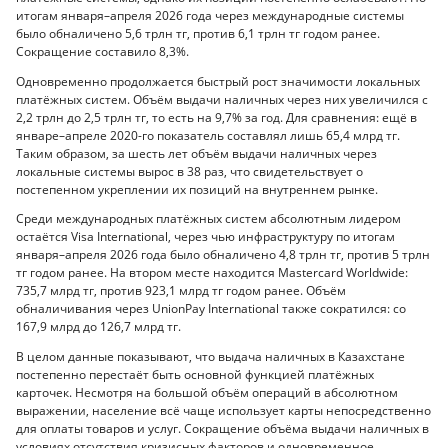
итогам января–апреля 2026 года через международные системы
было обналичено 5,6 трлн тг, против 6,1 трлн тг годом ранее.
Сокращение составило 8,3%.
Одновременно продолжается быстрый рост значимости локальных
платёжных систем. Объём выдачи наличных через них увеличился с
2,2 трлн до 2,5 трлн тг, то есть на 9,7% за год. Для сравнения: ещё в
январе–апреле 2020-го показатель составлял лишь 65,4 млрд тг.
Таким образом, за шесть лет объём выдачи наличных через
локальные системы вырос в 38 раз, что свидетельствует о
постепенном укреплении их позиций на внутреннем рынке.
Среди международных платёжных систем абсолютным лидером
остаётся Visa International, через чью инфраструктуру по итогам
января–апреля 2026 года было обналичено 4,8 трлн тг, против 5 трлн
тг годом ранее. На втором месте находится Mastercard Worldwide:
735,7 млрд тг, против 923,1 млрд тг годом ранее. Объём
обналичивания через UnionPay International также сократился: со
167,9 млрд до 126,7 млрд тг.
В целом данные показывают, что выдача наличных в Казахстане
постепенно перестаёт быть основной функцией платёжных
карточек. Несмотря на большой объём операций в абсолютном
выражении, население всё чаще использует карты непосредственно
для оплаты товаров и услуг. Сокращение объёма выдачи наличных в
условиях отсутствия кризисных факторов и одновременное