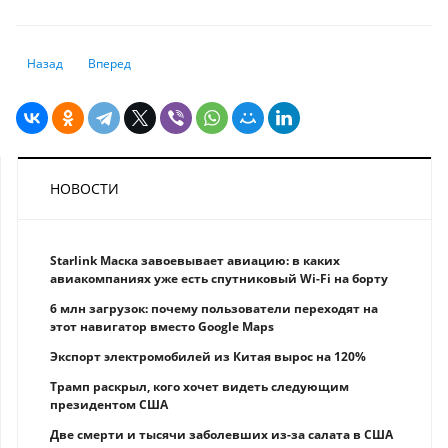
Предыдущий: Только 20% осуждённых за преступления детей получа
Следующий: Почему в Казахстане резко упали показатели п
Назад
Вперед
НОВОСТИ
Starlink Маска завоевывает авиацию: в каких
авиакомпаниях уже есть спутниковый Wi-Fi на борту
6 млн загрузок: почему пользователи переходят на
этот навигатор вместо Google Maps
Экспорт электромобилей из Китая вырос на 120%
Трамп раскрыл, кого хочет видеть следующим
президентом США
Две смерти и тысячи заболевших из-за салата в США