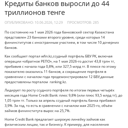
Кредиты банков выросли до 44
триллионов тенге
ОПУБЛИКОВАНО: 10.06.2026, 12:29
ПРОСМОТРОВ:
285
По состоянию на 1 мая 2026 года банковский сектор Казахстана
представлен 23 банками второго уровня, среди которых 14
фининститутов с иностранным участием, в том числе 10 дочерних
банков.
Как сообщает портал wfin.kz,ссудный портфель БВУ РК, включая
операции «обратное РЕПО», на 1 мая 2026-го достиг 43,8 трлн тг,
прибавив с начала года 0,8%, или 327,5 млрд тг. В плюсе по этому
показателю оказались 11 банков, а сокращение портфеля в
сравнении с началом года продемонстрировали 12 БВУ,данные
предоставлены порталом ranking.kz.
Лидирует по росту ссудного портфеля по итогам первых четырёх
месяцев года Home Credit Bank: плюс 9,8% (или плюс 93,5 млрд тг), до
1,05 трлн тг. Только за апрель ссудный портфель банка прибавил
3,9%. За год, то есть в сравнении с началом мая 2025-го, объём
займов фининститута вырос на 25,7%.
Home Credit Bank предлагает широкую линейку займов как
физическим лицам, так и бизнесу. К примеру, для населения