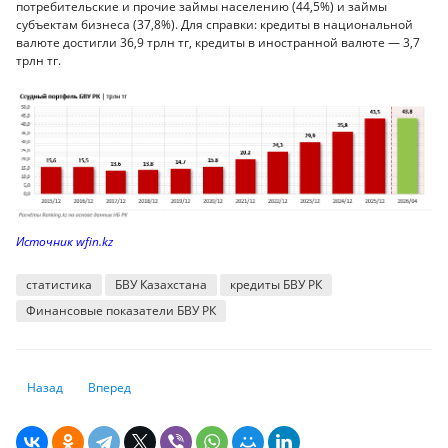
потребительские и прочие займы населению (44,5%) и займы
субъектам бизнеса (37,8%). Для справки: кредиты в национальной
валюте достигли 36,9 трлн тг, кредиты в иностранной валюте — 3,7
трлн тг.
Источник wfin.kz
статистика
БВУ Казахстана
кредиты БВУ РК
Финансовые показатели БВУ РК
Предыдущий: Вклады в казахстанских банках достигли 48,2 триллиона 
Следующий: Браков всё меньше: число новых семей в Казах
Назад
Вперед