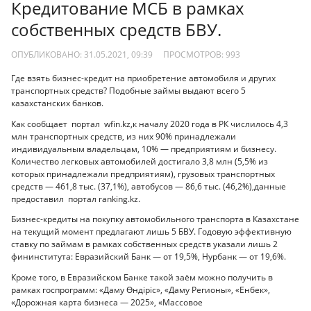
Кредитование МСБ в рамках
собственных средств БВУ.
ОПУБЛИКОВАНО: 31.05.2021, 09:39
ПРОСМОТРОВ:
993
Где взять бизнес-кредит на приобретение автомобиля и других
транспортных средств? Подобные займы выдают всего 5
казахстанских банков.
Как сообщает портал wfin.kz,к началу 2020 года в РК числилось 4,3
млн транспортных средств, из них 90% принадлежали
индивидуальным владельцам, 10% — предприятиям и бизнесу.
Количество легковых автомобилей достигало 3,8 млн (5,5% из
которых принадлежали предприятиям), грузовых транспортных
средств — 461,8 тыс. (37,1%), автобусов — 86,6 тыс. (46,2%),данные
предоставил портал ranking.kz.
Бизнес-кредиты на покупку автомобильного транспорта в Казахстане
на текущий момент предлагают лишь 5 БВУ. Годовую эффективную
ставку по займам в рамках собственных средств указали лишь 2
фининститута: Евразийский Банк — от 19,5%, Нурбанк — от 19,6%.
Кроме того, в Евразийском Банке такой заём можно получить в
рамках госпрограмм: «Даму Өндіріс», «Даму Регионы», «Енбек»,
«Дорожная карта бизнеса — 2025», «Массовое