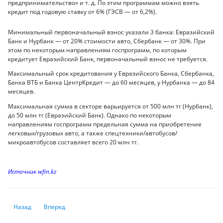
предпринимательство» и т. д. По этим программам можно взять
кредит под годовую ставку от 6% (ГЭСВ — от 6,2%).
Минимальный первоначальный взнос указали 3 банка: Евразийский
Банк и Нурбанк — от 20% стоимости авто, Сбербанк — от 30%. При
этом по некоторым направлениям госпрограмм, по которым
кредитует Евразийский Банк, первоначальный взнос не требуется.
Максимальный срок кредитования у Евразийского Банка, Сбербанка,
Банка ВТБ и Банка ЦентрКредит — до 60 месяцев, у Нурбанка — до 84
месяцев.
Максимальная сумма в секторе варьируется от 500 млн тг (Нурбанк),
до 50 млн тг (Евразийский Банк). Однако по некоторым
направлениям госпрограмм предельная сумма на приобретение
легковых/грузовых авто, а также спецтехники/автобусов/
микроавтобусов составляет всего 20 млн тг.
Источник wfin.kz
Предыдущий: В рейтинге доступности ипотеки Казахстан занял лишь 7
Следующий: Добровольные пенсионные взносы набирают с
Назад
Вперед