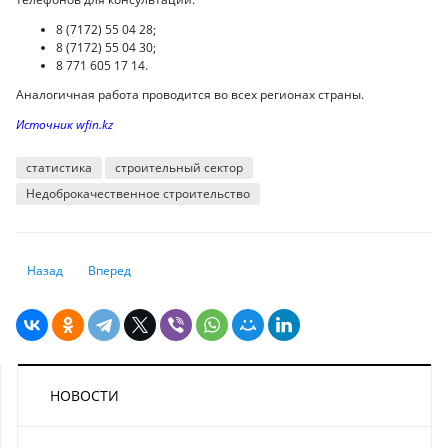
8 (7172) 55 04 28;
8 (7172) 55 04 30;
8 771 605 17 14.
Аналогичная работа проводится во всех регионах страны.
Источник wfin.kz
статистика
строительный сектор
Недоброкачественное строительство
Предыдущий: В рейтинге уязвимости государств Казахстан занял 116-
Следующий: Строительные компании не справляются с ро
Назад
Вперед
НОВОСТИ