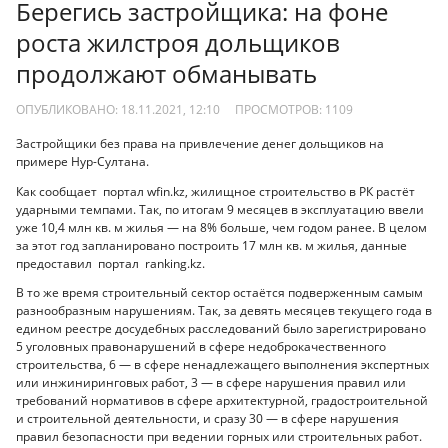
Берегись застройщика: на фоне
роста жилстроя дольщиков
продолжают обманывать
ОПУБЛИКОВАНО: 18.11.2021, 12:10
ПРОСМОТРОВ:
1109
Застройщики без права на привлечение денег дольщиков на
примере Нур-Султана.
Как сообщает портал wfin.kz, жилищное строительство в РК растёт
ударными темпами. Так, по итогам 9 месяцев в эксплуатацию ввели
уже 10,4 млн кв. м жилья — на 8% больше, чем годом ранее. В целом
за этот год запланировано построить 17 млн кв. м жилья, данные
предоставил портал ranking.kz.
В то же время строительный сектор остаётся подверженным самым
разнообразным нарушениям. Так, за девять месяцев текущего года в
едином реестре досудебных расследований было зарегистрировано
5 уголовных правонарушений в сфере недоброкачественного
строительства, 6 — в сфере ненадлежащего выполнения экспертных
или инжиниринговых работ, 3 — в сфере нарушения правил или
требований нормативов в сфере архитектурной, градостроительной
и строительной деятельности, и сразу 30 — в сфере нарушения
правил безопасности при ведении горных или строительных работ.