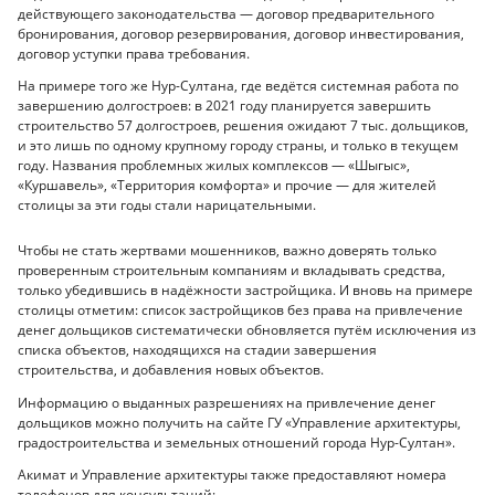
действующего законодательства — договор предварительного
бронирования, договор резервирования, договор инвестирования,
договор уступки права требования.
На примере того же Нур-Султана, где ведётся системная работа по
завершению долгостроев: в 2021 году планируется завершить
строительство 57 долгостроев, решения ожидают 7 тыс. дольщиков,
и это лишь по одному крупному городу страны, и только в текущем
году. Названия проблемных жилых комплексов — «Шыгыс»,
«Куршавель», «Территория комфорта» и прочие — для жителей
столицы за эти годы стали нарицательными.
Чтобы не стать жертвами мошенников, важно доверять только
проверенным строительным компаниям и вкладывать средства,
только убедившись в надёжности застройщика. И вновь на примере
столицы отметим: список застройщиков без права на привлечение
денег дольщиков систематически обновляется путём исключения из
списка объектов, находящихся на стадии завершения
строительства, и добавления новых объектов.
Информацию о выданных разрешениях на привлечение денег
дольщиков можно получить на сайте ГУ «Управление архитектуры,
градостроительства и земельных отношений города Нур-Султан».
Акимат и Управление архитектуры также предоставляют номера
телефонов для консультаций: