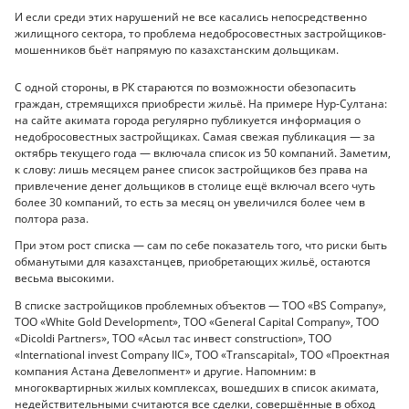
И если среди этих нарушений не все касались непосредственно
жилищного сектора, то проблема недобросовестных застройщиков-
мошенников бьёт напрямую по казахстанским дольщикам.
С одной стороны, в РК стараются по возможности обезопасить
граждан, стремящихся приобрести жильё. На примере Нур-Султана:
на сайте акимата города регулярно публикуется информация о
недобросовестных застройщиках. Самая свежая публикация — за
октябрь текущего года — включала список из 50 компаний. Заметим,
к слову: лишь месяцем ранее список застройщиков без права на
привлечение денег дольщиков в столице ещё включал всего чуть
более 30 компаний, то есть за месяц он увеличился более чем в
полтора раза.
При этом рост списка — сам по себе показатель того, что риски быть
обманутыми для казахстанцев, приобретающих жильё, остаются
весьма высокими.
В списке застройщиков проблемных объектов — ТОО «BS Company»,
ТОО «White Gold Development», ТОО «General Capital Company», ТОО
«Dicoldi Partners», ТОО «Асыл тас инвест construction», ТОО
«International invest Company IIC», ТОО «Transcapital», ТОО «Проектная
компания Астана Девелопмент» и другие. Напомним: в
многоквартирных жилых комплексах, вошедших в список акимата,
недействительными считаются все сделки, совершённые в обход