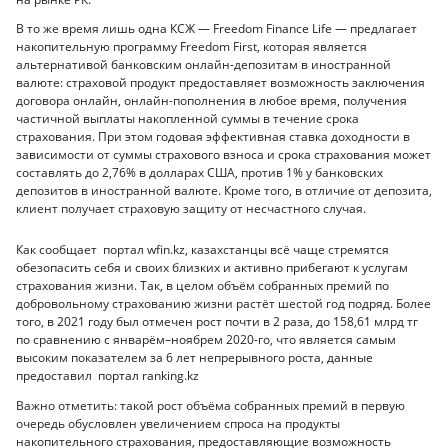
В то же время лишь одна КСЖ — Freedom Finance Life — предлагает
накопительную программу Freedom First, которая является
альтернативой банковским онлайн-депозитам в иностранной
валюте: страховой продукт предоставляет возможность заключения
договора онлайн, онлайн-пополнения в любое время, получения
частичной выплаты накопленной суммы в течение срока
страхования. При этом годовая эффективная ставка доходности в
зависимости от суммы страхового взноса и срока страхования может
составлять до 2,76% в долларах США, против 1% у банковских
депозитов в иностранной валюте. Кроме того, в отличие от депозита,
клиент получает страховую защиту от несчастного случая.
Как сообщает портал wfin.kz, казахстанцы всё чаще стремятся
обезопасить себя и своих близких и активно прибегают к услугам
страхования жизни. Так, в целом объём собранных премий по
добровольному страхованию жизни растёт шестой год подряд. Более
того, в 2021 году был отмечен рост почти в 2 раза, до 158,61 млрд тг
по сравнению с январём–ноябрем 2020-го, что является самым
высоким показателем за 6 лет непрерывного роста, данные
предоставил портал ranking.kz
Важно отметить: такой рост объёма собранных премий в первую
очередь обусловлен увеличением спроса на продукты
накопительного страхования, предоставляющие возможность