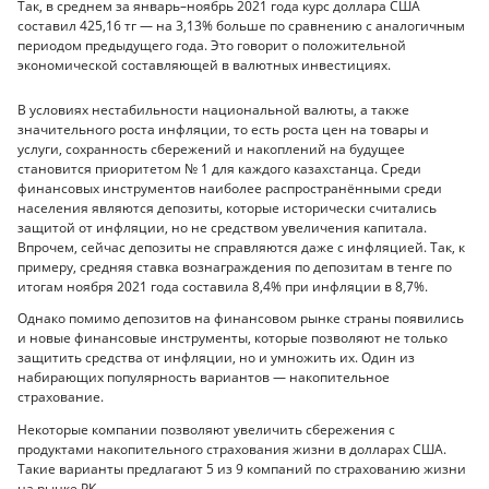
Так, в среднем за январь–ноябрь 2021 года курс доллара США
составил 425,16 тг — на 3,13% больше по сравнению с аналогичным
периодом предыдущего года. Это говорит о положительной
экономической составляющей в валютных инвестициях.
В условиях нестабильности национальной валюты, а также
значительного роста инфляции, то есть роста цен на товары и
услуги, сохранность сбережений и накоплений на будущее
становится приоритетом № 1 для каждого казахстанца. Среди
финансовых инструментов наиболее распространёнными среди
населения являются депозиты, которые исторически считались
защитой от инфляции, но не средством увеличения капитала.
Впрочем, сейчас депозиты не справляются даже с инфляцией. Так, к
примеру, средняя ставка вознаграждения по депозитам в тенге по
итогам ноября 2021 года составила 8,4% при инфляции в 8,7%.
Однако помимо депозитов на финансовом рынке страны появились
и новые финансовые инструменты, которые позволяют не только
защитить средства от инфляции, но и умножить их. Один из
набирающих популярность вариантов — накопительное
страхование.
Некоторые компании позволяют увеличить сбережения с
продуктами накопительного страхования жизни в долларах США.
Такие варианты предлагают 5 из 9 компаний по страхованию жизни
на рынке РК.