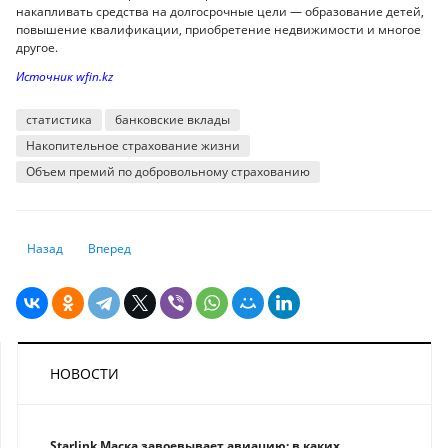
накапливать средства на долгосрочные цели — образование детей,
повышение квалификации, приобретение недвижимости и многое
другое.
Источник wfin.kz
статистика
банковские вклады
Накопительное страхование жизни
Объем премий по добровольному страхованию
Предыдущий: Добыча природного газа в Казахстане сокращается втор
Следующий: Заработные платы работников здравоохранени
Назад
Вперед
НОВОСТИ
Starlink Маска завоевывает авиацию: в каких