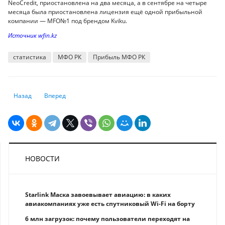
NeoCredit, приостановлена на два месяца, а в сентябре на четыре
месяца была приостановлена лицензия ещё одной прибыльной
компании — MFO№1 под брендом Kviku.
Источник wfin.kz
статистика
МФО РК
Прибыль МФО РК
Предыдущий: Просрочивали и будем просрочивать: сразу у шести банк
Следующий: В Казахстане работает всё больше маслозавод
Назад
Вперед
НОВОСТИ
Starlink Маска завоевывает авиацию: в каких
авиакомпаниях уже есть спутниковый Wi-Fi на борту
6 млн загрузок: почему пользователи переходят на