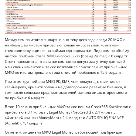
Между тем по итогам января–июня текущего года среди 20 МФО с
наибольшей чистой прибылью половину составили компании,
специализирующиеся на займах «до зарплаты». Лидером по объёму
чистой прибыли стала МФО «Робокэш.кз» (бренд Zaimer) с 6 млрд тг.
Стоит напомнить, что эта же компания допустила утечку данных 2
млн своих клиентов и также возглавила список самых прибыльных
МФО по итогам прошлого года с чистой прибылью в 15,9 млрд тг.
При этом крупнейшая МФО РК, KMF, чьи продукты, в отличие от
«займеров», ориентированы на долгосрочное развитие бизнеса, в
том числе сельских предпринимателей, заняла лишь второе место
по прибыли: 6 млрд тг.
В топ-10 самых прибыльных МФО также вошли Credit365 Kazakhstan с
прибылью в 3,1 млрд тг, Legal Money (NeoCredit) с 2,4 млрд тг,
«ФинтехФинанс» (MoneyMan) с 2,4 млрд тг и AUTO SIYLIQ FINANCE
(Acredit) с 1,7 млрд тг.
Отметим: лицензия МФО Legal Money, работающей под брендом