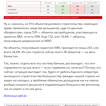
Ну и, наконец, из 914 объектов долевого строительства, имеющих
право привлекать средства дольщиков, судя по данным
«Казреестра», сразу 539 — объекты застройщиков, участвующих в
проектах БВУ, то есть 59%. Ещё 132, или 14,4% — объекты,
получившие разрешения от МИО.
На объекты, получившие гарантию КЖК, приходится лишь 243, или
всего 26,6%. Из них строятся сейчас всего 38 объектов — на весь
Казахстан.
Так, может, отдать всю эту систему банкам, раз выходит, что они
справляются лучше всего — если справляются, конечно? Потому что
сейчас ситуация выглядит так, будто от работы Единого оператора
жилищного строительства большинству граждан нашей страны ни
жарко ни холодно, а проблема обманутых дольщиков как не имела
вообще никакого решения в подавляющем большинстве регионов,
так не имеет и по сей день.
Источник wfin.kz
статистика по Казахстану и регионам
Долевое строительство