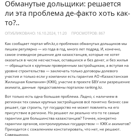
Обманутые дольщики: решается
ли эта проблема де-факто хоть как-
то?..
ОПУБЛИКОВАНО: 16.10.2024, 11:20
ПРОСМОТРОВ:
867
Как сообщает портал wfin.kz,о проблемах обманутых дольщиков мы
пишем регулярно — из года в год, много лет подряд. И, конечно,
самое очевидное решение для казахстанцев, которые не хотят
оказаться в числе несчастных, оставшихся и без денег, и без жилья
— обращаться к крупным проверенным застройщикам, а вступая на
уровне строительства — заключать только договоры долевого
участия и только если у компании есть гарантия АО «Казахстанская
Жилищная Компания» (КЖК), участие в проекте БВУ или разрешение
акимата, данные предоставлены порталом ranking.kz.
Вот только есть одна большая проблема. Ладно, с наличием в
регионах тех самых крупных застройщиков всё понятно: бизнес сам
решает, где строить, тут государство не может повлиять на его
присутствие в регионе. Но решают ли реально что-то те самые
гарантии для большинства казахстанцев? Точнее, конкретно
гарантии органов, контролируемых государством — КЖК и акиматов?
Приходится с сожалением констатировать, что нет, не решают.
Совершенно.