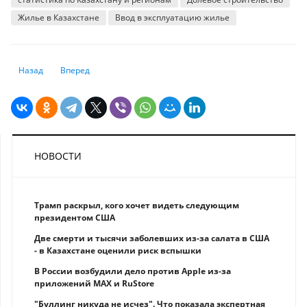
Жилье в Казахстане
Ввод в эксплуатацию жилье
Предыдущий: Самые прибыльные банки Казахстана — кто они?
Следующий: В каких регионах РК вопрос женской безработи
Назад
Вперед
НОВОСТИ
Трамп раскрыл, кого хочет видеть следующим
президентом США
Две смерти и тысячи заболевших из-за салата в США
- в Казахстане оценили риск вспышки
В России возбудили дело против Apple из-за
приложений MAX и RuStore
"Буллинг никуда не исчез". Что показала экспертная