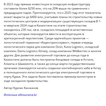
В 2023 году прямые инвестиции в складскую инфраструктуру
составили более $250 млн, что на 20% выше по сравнению с
предыдущим годом. Прогнозируется, что к 2025 году этот показатель
может вырасти до $400 млн, учитывая планы по строительству новых
логистических центров и модернизации существующих складов.В 1-
м квартале 2024 года в Казахстане на этапе строительства
находилось 230 тыс. кв.м. складских площадей в качественных
объектах, которые планируется ввести в эксплуатацию в
краткосрочной перспективе. Среди крупнейших проектов —
логистический терминал «Кедентранссервис», первая очередь
логистического парка для компании Ozon, Kusto Logistics, складской
комплекс Damu Logistics Almaty, склад компании Wildberries и многие
другие. Для развития электронной торговли до конца года в
Казахстане должны быть построены бондовые склады в Астане,
Алматы и Шымкенте, а также до конца марта государственными
органами планируется начать создание контейнерного хаба в Актау
и полноценного логистического центра электронной торговли в
порту Курык. Эти задачи были поставлены премьер-министром в
ходе заседания правительства.
Автор Нурлан Канжанов
Источник allinsurance.kz