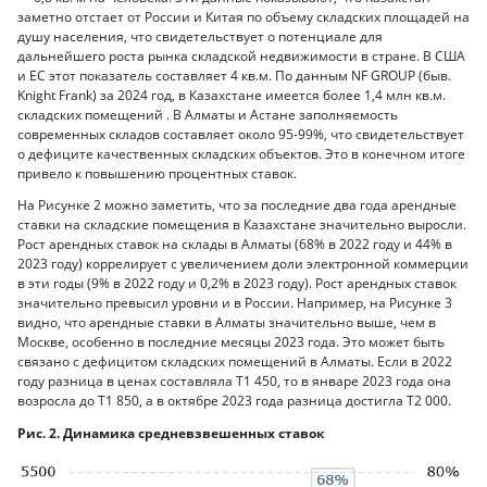
заметно отстает от России и Китая по объему складских площадей на
душу населения, что свидетельствует о потенциале для
дальнейшего роста рынка складской недвижимости в стране. В США
и ЕС этот показатель составляет 4 кв.м. По данным NF GROUP (быв.
Knight Frank) за 2024 год, в Казахстане имеется более 1,4 млн кв.м.
складских помещений . В Алматы и Астане заполняемость
современных складов составляет около 95-99%, что свидетельствует
о дефиците качественных складских объектов. Это в конечном итоге
привело к повышению процентных ставок.
На Рисунке 2 можно заметить, что за последние два года арендные
ставки на складские помещения в Казахстане значительно выросли.
Рост арендных ставок на склады в Алматы (68% в 2022 году и 44% в
2023 году) коррелирует с увеличением доли электронной коммерции
в эти годы (9% в 2022 году и 0,2% в 2023 году). Рост арендных ставок
значительно превысил уровни и в России. Например, на Рисунке 3
видно, что арендные ставки в Алматы значительно выше, чем в
Москве, особенно в последние месяцы 2023 года. Это может быть
связано с дефицитом складских помещений в Алматы. Если в 2022
году разница в ценах составляла Т1 450, то в январе 2023 года она
возросла до Т1 850, а в октябре 2023 года разница достигла Т2 000.
Рис. 2. Динамика средневзвешенных ставок