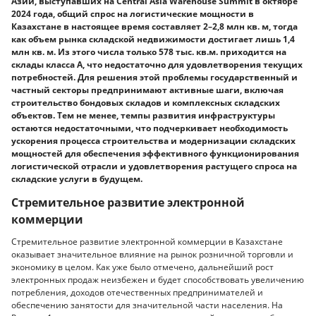
Азии, выступавших на Central Asia Warehouse Summit в октябре
2024 года, общий спрос на логистические мощности в
Казахстане в настоящее время составляет 2–2,8 млн кв. м, тогда
как объем рынка складской недвижимости достигает лишь 1,4
млн кв. м. Из этого числа только 578 тыс. кв.м. приходится на
склады класса A, что недостаточно для удовлетворения текущих
потребностей. Для решения этой проблемы государственный и
частный секторы предпринимают активные шаги, включая
строительство бондовых складов и комплексных складских
объектов. Тем не менее, темпы развития инфраструктуры
остаются недостаточными, что подчеркивает необходимость
ускорения процесса строительства и модернизации складских
мощностей для обеспечения эффективного функционирования
логистической отрасли и удовлетворения растущего спроса на
складские услуги в будущем.
Стремительное развитие электронной
коммерции
Стремительное развитие электронной коммерции в Казахстане
оказывает значительное влияние на рынок розничной торговли и
экономику в целом. Как уже было отмечено, дальнейший рост
электронных продаж неизбежен и будет способствовать увеличению
потребления, доходов отечественных предпринимателей и
обеспечению занятости для значительной части населения. На