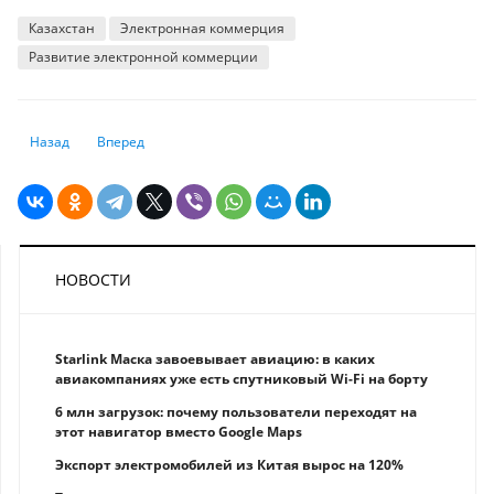
Казахстан
Электронная коммерция
Развитие электронной коммерции
Предыдущий: Как выгодно покупать продукты и вещи
Следующий: Медстрахование студентов: о чём вы не знали,
Назад
Вперед
НОВОСТИ
Starlink Маска завоевывает авиацию: в каких
авиакомпаниях уже есть спутниковый Wi-Fi на борту
6 млн загрузок: почему пользователи переходят на
этот навигатор вместо Google Maps
Экспорт электромобилей из Китая вырос на 120%