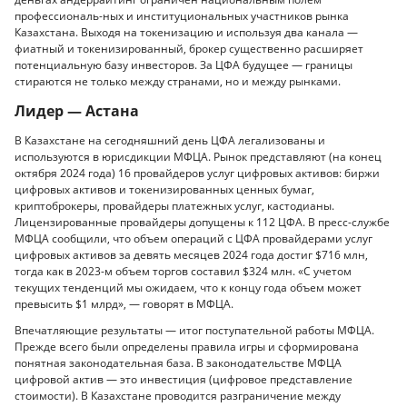
профессиональ-ных и институциональных участников рынка
Казахстана. Выходя на токенизацию и используя два канала —
фиатный и токенизированный, брокер существенно расширяет
потенциальную базу инвесторов. За ЦФА будущее — границы
стираются не только между странами, но и между рынками.
Лидер — Астана
В Казахстане на сегодняшний день ЦФА легализованы и
используются в юрисдикции МФЦА. Рынок представляют (на конец
октября 2024 года) 16 провайдеров услуг цифровых активов: биржи
цифровых активов и токенизированных ценных бумаг,
криптоброкеры, провайдеры платежных услуг, кастодианы.
Лицензированные провайдеры допущены к 112 ЦФА. В пресс-службе
МФЦА сообщили, что объем операций с ЦФА провайдерами услуг
цифровых активов за девять месяцев 2024 года достиг $716 млн,
тогда как в 2023-м объем торгов составил $324 млн. «С учетом
текущих тенденций мы ожидаем, что к концу года объем может
превысить $1 млрд», — говорят в МФЦА.
Впечатляющие результаты — итог поступательной работы МФЦА.
Прежде всего были определены правила игры и сформирована
понятная законодательная база. В законодательстве МФЦА
цифровой актив — это инвестиция (цифровое представление
стоимости). В Казахстане проводится разграничение между