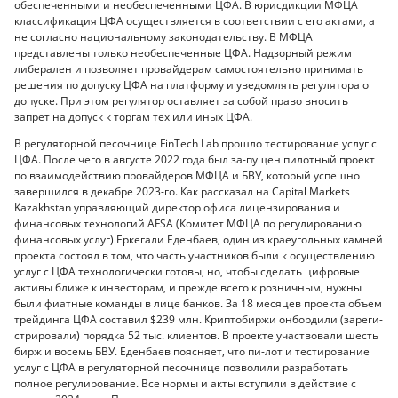
обеспеченными и необеспеченными ЦФА. В юрисдикции МФЦА
классификация ЦФА осуществляется в соответствии с его актами, а
не согласно национальному законодательству. В МФЦА
представлены только необеспеченные ЦФА. Надзорный режим
либерален и позволяет провайдерам самостоятельно принимать
решения по допуску ЦФА на платформу и уведомлять регулятора о
допуске. При этом регулятор оставляет за собой право вносить
запрет на допуск к торгам тех или иных ЦФА.
В регуляторной песочнице FinTech Lab прошло тестирование услуг с
ЦФА. После чего в августе 2022 года был за-пущен пилотный проект
по взаимодействию провайдеров МФЦА и БВУ, который успешно
завершился в декабре 2023-го. Как рассказал на Capital Markets
Kazakhstan управляющий директор офиса лицензирования и
финансовых технологий AFSA (Комитет МФЦА по регулированию
финансовых услуг) Еркегали Еденбаев, один из краеугольных камней
проекта состоял в том, что часть участников были к осуществлению
услуг с ЦФА технологически готовы, но, чтобы сделать цифровые
активы ближе к инвесторам, и прежде всего к розничным, нужны
были фиатные команды в лице банков. За 18 месяцев проекта объем
трейдинга ЦФА составил $239 млн. Криптобиржи онбордили (зареги-
стрировали) порядка 52 тыс. клиентов. В проекте участвовали шесть
бирж и восемь БВУ. Еденбаев поясняет, что пи-лот и тестирование
услуг с ЦФА в регуляторной песочнице позволили разработать
полное регулирование. Все нормы и акты вступили в действие с