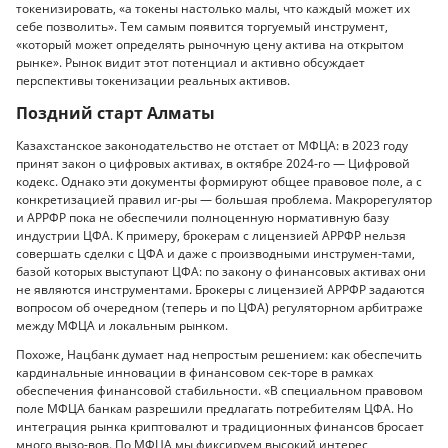
токенизировать, «а токены настолько малы, что каждый может их
себе позволить». Тем самым появится торгуемый инструмент,
«который может определять рыночную цену актива на открытом
рынке». Рынок видит этот потенциал и активно обсуждает
перспективы токенизации реальных активов.
Поздний старт Алматы
Казахстанское законодательство не отстает от МФЦА: в 2023 году
принят закон о цифровых активах, в октябре 2024-го — Цифровой
кодекс. Однако эти документы формируют общее правовое поле, а с
конкретизацией правил иг-ры — большая проблема. Макрорегулятор
и АРРФР пока не обеспечили полноценную нормативную базу
индустрии ЦФА. К примеру, брокерам с лицензией АРРФР нельзя
совершать сделки с ЦФА и даже с производными инструмен-тами,
базой которых выступают ЦФА: по закону о финансовых активах они
не являются инструментами. Брокеры с лицензией АРРФР задаются
вопросом об очередном (теперь и по ЦФА) регуляторном арбитраже
между МФЦА и локальным рынком.
Похоже, Нацбанк думает над непростым решением: как обеспечить
кардинальные инновации в финансовом сек-торе в рамках
обеспечения финансовой стабильности. «В специальном правовом
поле МФЦА банкам разрешили предлагать потребителям ЦФА. Но
интеграция рынка криптовалют и традиционных финансов бросает
много вызо-вов. По МФЦА мы фиксируем высокий интерес