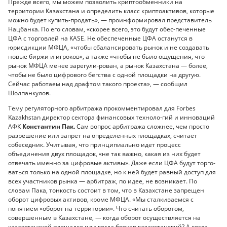
Прежде всего, мы можем позволить криптообменники на
территории Казахстана и определить класс криптоактивов, которые
можно будет купить-продать», — проинформировал представитель
Нацбанка. По его словам, «скорее всего, это будут обес-печенные
ЦФА с торговлей на KASE. Не обеспеченные ЦФА останутся в
юрисдикции МФЦА, «чтобы сбалансировать рынок и не создавать
новые биржи и игроков», а также «чтобы не было ощущения, что
рынок МФЦА менее зарегули-рован, а рынок Казахстана — более,
чтобы не было цифрового бегства с одной площадки на другую.
Сейчас работаем над драфтом такого проекта», — сообщил
Шолпанкулов.
Тему регуляторного арбитража прокомментировал для Forbes
Kazakhstan директор сектора финансовых техноло-гий и инноваций
АФК
Константин Пак.
Сам вопрос арбитража сложнее, чем просто
разрешение или запрет на определенных площадках, считает
собеседник. Учитывая, что принципиально идет процесс
объединения двух площадок, «не так важно, какая из них будет
отвечать именно за цифровые активы». Даже если ЦФА будут торго-
ваться только на одной площадке, но к ней будет равный доступ для
всех участников рынка — арбитраж, по идее, не возникает. По
словам Пака, тонкость состоит в том, что в Казахстане запрещен
оборот цифровых активов, кроме МФЦА. «Мы сталкиваемся с
понятием «оборот на территории». Что считать оборотом,
совершенным в Казахстане, — когда оборот осуществляется на
казахстанской площадке или когда брокер казахстанский? А когда