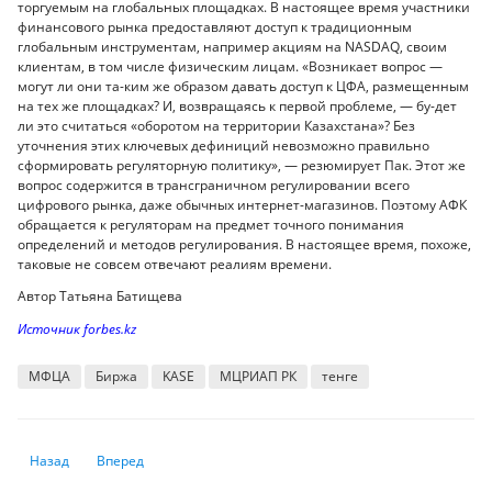
торгуемым на глобальных площадках. В настоящее время участники
финансового рынка предоставляют доступ к традиционным
глобальным инструментам, например акциям на NASDAQ, своим
клиентам, в том числе физическим лицам. «Возникает вопрос —
могут ли они та-ким же образом давать доступ к ЦФА, размещенным
на тех же площадках? И, возвращаясь к первой проблеме, — бу-дет
ли это считаться «оборотом на территории Казахстана»? Без
уточнения этих ключевых дефиниций невозможно правильно
сформировать регуляторную политику», — резюмирует Пак. Этот же
вопрос содержится в трансграничном регулировании всего
цифрового рынка, даже обычных интернет-магазинов. Поэтому АФК
обращается к регуляторам на предмет точного понимания
определений и методов регулирования. В настоящее время, похоже,
таковые не совсем отвечают реалиям времени.
Автор Татьяна Батищева
Источник forbes.kz
МФЦА
Биржа
KASE
МЦРИАП РК
тенге
Предыдущий: Аренда дома на Новый год: цены и условия
Следующий: Стало известно, сколько будут платить за ОСМС 
Назад
Вперед