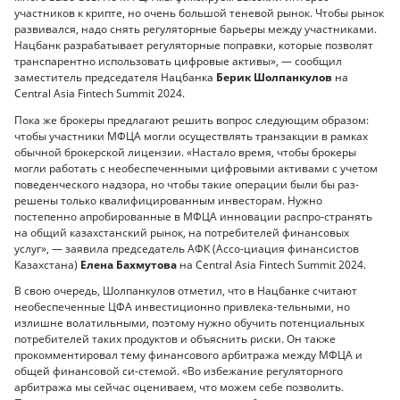
участников к крипте, но очень большой теневой рынок. Чтобы рынок
развивался, надо снять регуляторные барьеры между участниками.
Нацбанк разрабатывает регуляторные поправки, которые позволят
транспарентно использовать цифровые активы», — сообщил
заместитель председателя Нацбанка
Берик Шолпанкулов
на
Central Asia Fintech Summit 2024.
Пока же брокеры предлагают решить вопрос следующим образом:
чтобы участники МФЦА могли осуществлять транзакции в рамках
обычной брокерской лицензии. «Настало время, чтобы брокеры
могли работать с необеспеченными цифровыми активами с учетом
поведенческого надзора, но чтобы такие операции были бы раз-
решены только квалифицированным инвесторам. Нужно
постепенно апробированные в МФЦА инновации распро-странять
на общий казахстанский рынок, на потребителей финансовых
услуг», — заявила председатель АФК (Ассо-циация финансистов
Казахстана)
Елена Бахмутова
на Central Asia Fintech Summit 2024.
В свою очередь, Шолпанкулов отметил, что в Нацбанке считают
необеспеченные ЦФА инвестиционно привлека-тельными, но
излишне волатильными, поэтому нужно обучить потенциальных
потребителей таких продуктов и объяснить риски. Он также
прокомментировал тему финансового арбитража между МФЦА и
общей финансовой си-стемой. «Во избежание регуляторного
арбитража мы сейчас оцениваем, что можем себе позволить.