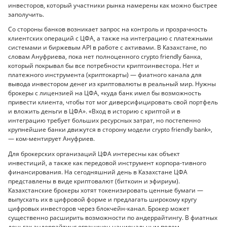
инвесторов, который участники рынка намерены как можно быстрее
заполучить.
Со стороны банков возникает запрос на контроль и прозрачность
клиентских операций с ЦФА, а также на интеграцию с платежными
системами и биржевым API в работе с активами. В Казахстане, по
словам Ануфриева, пока нет полноценного crypto friendly банка,
который покрывал бы все потребности криптоинвестора. Нет и
платежного инструмента (криптокарты) — фиатного канала для
вывода инвестором денег из криптовалюты в реальный мир. Нужны
брокеры с лицензией на ЦФА, «куда банк имел бы возможность
привести клиента, чтобы тот мог диверсифицировать свой портфель
и вложить деньги в ЦФА». «Вход в историю с криптой и в
интеграцию требует больших ресурсных затрат, но постепенно
крупнейшие банки движутся в сторону модели crypto friendly bank»,
— ком-ментирует Ануфриев.
Для брокерских организаций ЦФА интересны как объект
инвестиций, а также как передовой инструмент корпора-тивного
финансирования. На сегодняшний день в Казахстане ЦФА
представлены в виде криптовалют (биткоин и эфириум).
Казахстанские брокеры хотят токенизировать ценные бумаги —
выпускать их в цифровой форме и предлагать широкому кругу
цифровых инвесторов через блокчейн-канал. Брокер может
существенно расширить возможности по андеррайтингу. В фиатных
деньгах андеррайтинг ограничен национальным полем