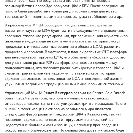
января 2024 года. По результатам пилота приняты правила
взаимодействия провайде-ров услуг ЦФА с БВУ. После завершения
пилота была разработана новая регуляторная среда для новых
транзак-ций — токенизации активов, выпуска стейблкоинов и др.
В пресс-службе МФЦА сообщили, что дальнейшая стратегия
развития индустрии ЦФА будет идти по следующим направлениям:
совершенствование регулирования, привлечение новых участников
(включая международные компа-нии и стартапы, которые смогут
предложить инновационные решения в области ЦФА), развитие
продуктов и сервисов. В частности, в планах развитие OTC-платформ
для внебиржевой торговли ЦФА, что обеспечит гибкость и удобство
для участников рынка; P2P-платформ для прямых сделок между
пользователями, что позволит расширить доступ к торговле ЦФА и
снизить транзакционные издержки; платежных карт, которые
сделают возможным исполь-зование ЦФА в повседневной жизни,
улучшая интеграцию с традиционными финансовыми системами.
Управляющий МФЦА
Ренат Бектуров
заявил на Central Asia Fintech
Summit 2024 в сентябре, что почти миллион казахстанских
инвесторов находится на нерегулируемых криптоплощадках. По его
мнению, токенизация активов из реального мира является
следующей фазой развития индустрии ЦФА в Казахстане, так как
позволяет сделать рыночными и торгуемыми активы, сейчас
недоступные большей части розницы, например произведения
искусства или бизнес-центры. По словам Бектурова, их можно будет