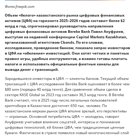
Фото:freepik.com
Объем «белого» казахстанского рынка цифровых финансовых
активов (ЦФА) на горизонте 2025–2026 годов составит более $2
млрд в год, спрогнозировал руководитель направления
цифровых финансовых активов Bereke Bank Павел Ануфриев,
выступая на недавней конференции Capital Markets Kazakhstan,
организованной агентством Cbonds. По его словам,
исследование, проведенное банком, показало запрос инвесторов
в ЦФА на «обеление» инвестиций. Они хотят четких и понятных
правил игры, удобных инструментов, а взамен готовы платить
налоги и использовать официальные фиатные каналы для
вывода денег с транзакций.
Зародившиеся инвесторы в ЦФА — клиенты банков. Текущий объем
транзакций с ЦФА исследование Bereke Bank оценивает в более чем
$80 млн (порядка 40 млрд тенге). Для сравнения: объем сделок в
секторе KASE Global за 2023 год составил 36,5 млрд тенге. В Bereke
Bank считают, что в 2025 году число легальных пользователей
криптобирж в Казахстане достигнет 650 тыс. человек. По
казахстанским меркам рынок ЦФА вполне зрелый, его перспективы
— огромные. Основной потребитель ЦФА — молодежь, говорит
Ануфриев: учитывая влияние соцсетей, интересы и понимание
цифровых технологий, ей ближе ЦФА, чем традиционные ценные
бумаги. Фактически в стране появился новый многочисленный слой