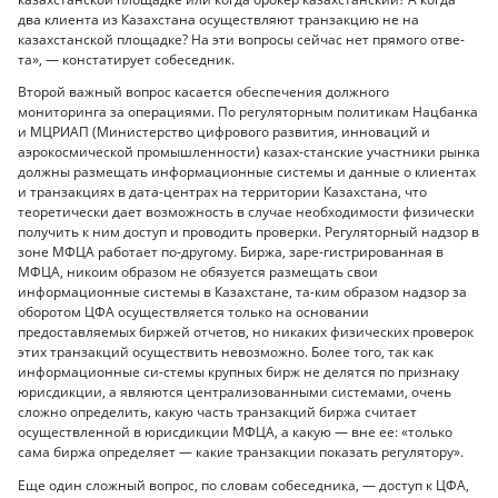
два клиента из Казахстана осуществляют транзакцию не на
казахстанской площадке? На эти вопросы сейчас нет прямого отве-
та», — констатирует собеседник.
Второй важный вопрос касается обеспечения должного
мониторинга за операциями. По регуляторным политикам Нацбанка
и МЦРИАП (Министерство цифрового развития, инноваций и
аэрокосмической промышленности) казах-станские участники рынка
должны размещать информационные системы и данные о клиентах
и транзакциях в дата-центрах на территории Казахстана, что
теоретически дает возможность в случае необходимости физически
получить к ним доступ и проводить проверки. Регуляторный надзор в
зоне МФЦА работает по-другому. Биржа, заре-гистрированная в
МФЦА, никоим образом не обязуется размещать свои
информационные системы в Казахстане, та-ким образом надзор за
оборотом ЦФА осуществляется только на основании
предоставляемых биржей отчетов, но никаких физических проверок
этих транзакций осуществить невозможно. Более того, так как
информационные си-стемы крупных бирж не делятся по признаку
юрисдикции, а являются централизованными системами, очень
сложно определить, какую часть транзакций биржа считает
осуществленной в юрисдикции МФЦА, а какую — вне ее: «только
сама биржа определяет — какие транзакции показать регулятору».
Еще один сложный вопрос, по словам собеседника, — доступ к ЦФА,