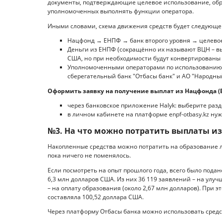
документы, подтверждающие целевое использование, обра
уполномоченных выполнять функции оператора.
Иными словами, схема движения средств будет следующе
Нацфонд → ЕНПФ → банк второго уровня → целево
Деньги из ЕНПФ (сокращённо их называют ВЦН – вы
США, но при необходимости будут конвертированы 
Уполномоченными операторами по использованию
сберегательный банк "Отбасы банк" и АО "Народный
Оформить заявку на получение выплат из Нацфонда (
через банковское приложение Halyk: выберите разд
в личном кабинете на платформе enpf-otbasy.kz нуж
№3. На что можно потратить выплаты из
Накопленные средства можно потратить на образование л
пока ничего не поменялось.
Если посмотреть на опыт прошлого года, всего было подан
6,3 млн долларов США. Из них 36 119 заявлений – на улу
– на оплату образования (около 2,67 млн долларов). При 
составляла 100,52 доллара США.
Через платформу Отбасы банка можно использовать сред