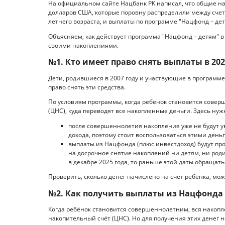
На официальном сайте Нацбанк РК написал, что общие н
долларов США, которые поровну распределили между счетам
летнего возраста, и выплаты по программе "Нацфонд – де
Объясняем, как действует программа "Нацфонд – детям" в 
своими накоплениями.
№1. Кто имеет право снять выплаты в 202
Дети, родившиеся в 2007 году и участвующие в программе
право снять эти средства.
По условиям программы, когда ребёнок становится сове
(ЦНС), куда переводят все накопленные деньги. Здесь нуж
после совершеннолетия накопления уже не будут у
дохода, поэтому стоит воспользоваться этими день
выплаты из Нацфонда (плюс инвестдоход) будут про
на досрочное снятие накоплений ни детям, ни роди
в декабре 2025 года, то раньше этой даты обращать
Проверить, сколько денег начислено на счёт ребёнка, можно
№2. Как получить выплаты из Нацфонда 
Когда ребёнок становится совершеннолетним, вся накоп
накопительный счёт (ЦНС). Но для получения этих денег