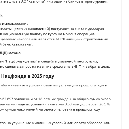
тившись в АО "Казпочта" или один из банков второго уровня,
й:
е использование.
платы целевых накоплений) поступают на счета в долларах
в национальную валюту по курсу на момент операции.
 целевых накоплений являются АО "Жилищный строительный
 банк Казахстана".
ВЦН) можно:
ел "Нацфонд – детям" и следуйте указанной инструкции;
но сделать запрос на изъятие средств из ЕНПФ и выбрать цель.
 Нацфонда в 2025 году
ибо жильё – эти условия были актуальны для прошлого года и
о 62 697 заявлений от 18-летних граждан на общую сумму около
чшение жилищных условий (примерно 3,63 млн долларов), 26 578
этом сумма накоплений на одного человека в прошлом году
ства на улучшение жилищных условий или оплату образования.