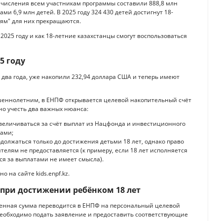
ачисления всем участникам программы составили 888,8 млн
и 6,9 млн детей. В 2025 году 324 430 детей достигнут 18-
тям" для них прекращаются.
2025 году и как 18-летние казахстанцы смогут воспользоваться
5 году
 два года, уже накопили 232,94 доллара США и теперь имеют
ршеннолетним, в ЕНПФ открывается целевой накопительный счёт
но учесть два важных нюанса:
величиваться за счёт выплат из Нацфонда и инвестиционного
гами;
должаться только до достижения детьми 18 лет, однако право
телям не предоставляется (к примеру, если 18 лет исполняется
ся за выплатами не имеет смысла).
 на сайте kids.enpf.kz.
при достижении ребёнком 18 лет
ленная сумма переводится в ЕНПФ на персональный целевой
 необходимо подать заявление и предоставить соответствующие