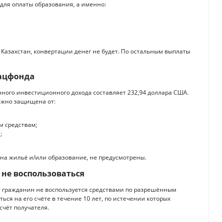
для оплаты образования, а именно:
 Казахстан, конвертации денег не будет. По остальным выплаты
Нацфонда
нного инвестиционного дохода составляет 232,94 доллара США.
дёжно защищена от:
м средствам;
;
на жильё и/или образование, не предусмотрены.
 не воспользоваться
т гражданин не воспользуется средствами по разрешённым
ься на его счёте в течение 10 лет, по истечении которых
чёт получателя.