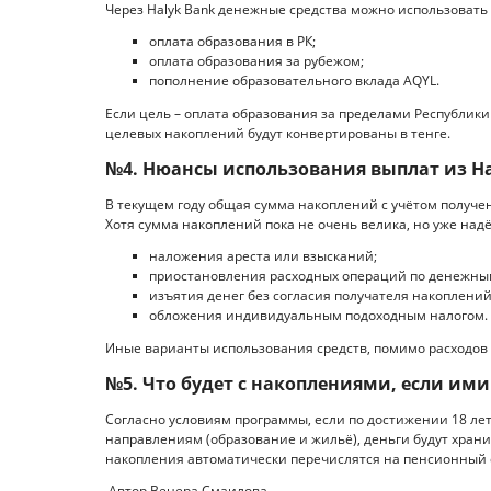
Через Halyk Bank денежные средства можно использовать 
оплата образования в РК;
оплата образования за рубежом;
пополнение образовательного вклада AQYL.
Если цель – оплата образования за пределами Республики
целевых накоплений будут конвертированы в тенге.
№4. Нюансы использования выплат из 
В текущем году общая сумма накоплений с учётом получе
Хотя сумма накоплений пока не очень велика, но уже на
наложения ареста или взысканий;
приостановления расходных операций по денежны
изъятия денег без согласия получателя накоплений
обложения индивидуальным подоходным налогом.
Иные варианты использования средств, помимо расходов 
№5. Что будет с накоплениями, если ими
Согласно условиям программы, если по достижении 18 ле
направлениям (образование и жильё), деньги будут хранит
накопления автоматически перечислятся на пенсионный с
Автор Венера Смаилова