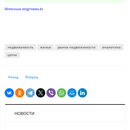
Источник tengrinews.kz
недвижимость
жилье
рынок недвижимости
аналитика
цены
Предыдущий: Как проверить надежность иностранного брокера
Следующий: Продавцам недвижимости в Казахстане нужно 
Назад
Вперед
НОВОСТИ