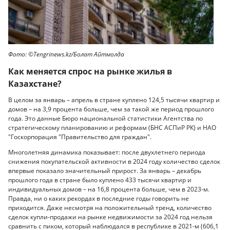
Фото: ©Tengrinews.kz/Болат Айтмолда
Как меняется спрос на рынке жилья в
Казахстане?
В целом за январь – апрель в стране куплено 124,5 тысячи квартир и
домов – на 3,9 процента больше, чем за такой же период прошлого
года. Это данные Бюро национальной статистики Агентства по
стратегическому планированию и реформам (БНС АСПиР РК) и НАО
"Госкорпорация "Правительство для граждан".
Многолетняя динамика показывает: после двухлетнего периода
снижения покупательской активности в 2024 году количество сделок
впервые показало значительный прирост. За январь – декабрь
прошлого года в стране было куплено 433 тысячи квартир и
индивидуальных домов – на 16,8 процента больше, чем в 2023-м.
Правда, ни о каких рекордах в последние годы говорить не
приходится. Даже несмотря на положительный тренд, количество
сделок купли-продажи на рынке недвижимости за 2024 год нельзя
сравнить с пиком, который наблюдался в республике в 2021-м (606,1