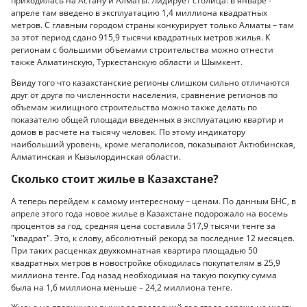
приходилась на Астану и Алматы. Лидирует столица: в январе -
апреле там введено в эксплуатацию 1,4 миллиона квадратных
метров. С главным городом страны конкурирует только Алматы – там
за этот период сдано 915,9 тысячи квадратных метров жилья. К
регионам с большими объемами строительства можно отнести
также Алматинскую, Туркестанскую области и Шымкент.
Ввиду того что казахстанские регионы слишком сильно отличаются
друг от друга по численности населения, сравнение регионов по
объемам жилищного строительства можно также делать по
показателю общей площади введенных в эксплуатацию квартир и
домов в расчете на тысячу человек. По этому индикатору
наибольший уровень, кроме мегаполисов, показывают Актюбинская,
Алматинская и Кызылординская области.
Сколько стоит жилье в Казахстане?
А теперь перейдем к самому интересному – ценам. По данным БНС, в
апреле этого года новое жилье в Казахстане подорожало на восемь
процентов за год, средняя цена составила 517,9 тысячи тенге за
"квадрат". Это, к слову, абсолютный рекорд за последние 12 месяцев.
При таких расценках двухкомнатная квартира площадью 50
квадратных метров в новостройке обходилась покупателям в 25,9
миллиона тенге. Год назад необходимая на такую покупку сумма
была на 1,6 миллиона меньше – 24,2 миллиона тенге.