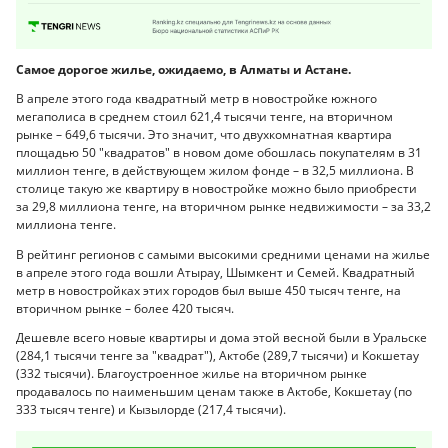
Самое дорогое жилье, ожидаемо, в Алматы и Астане.
В апреле этого года квадратный метр в новостройке южного
мегаполиса в среднем стоил 621,4 тысячи тенге, на вторичном
рынке – 649,6 тысячи. Это значит, что двухкомнатная квартира
площадью 50 "квадратов" в новом доме обошлась покупателям в 31
миллион тенге, в действующем жилом фонде – в 32,5 миллиона. В
столице такую же квартиру в новостройке можно было приобрести
за 29,8 миллиона тенге, на вторичном рынке недвижимости – за 33,2
миллиона тенге.
В рейтинг регионов с самыми высокими средними ценами на жилье
в апреле этого года вошли Атырау, Шымкент и Семей. Квадратный
метр в новостройках этих городов был выше 450 тысяч тенге, на
вторичном рынке – более 420 тысяч.
Дешевле всего новые квартиры и дома этой весной были в Уральске
(284,1 тысячи тенге за "квадрат"), Актобе (289,7 тысячи) и Кокшетау
(332 тысячи). Благоустроенное жилье на вторичном рынке
продавалось по наименьшим ценам также в Актобе, Кокшетау (по
333 тысяч тенге) и Кызылорде (217,4 тысячи).