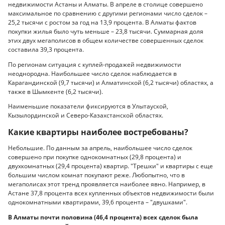
недвижимости Астаны и Алматы. В апреле в столице совершено
максимальное по сравнению с другими регионами число сделок –
25,2 тысячи с ростом за год на 13,9 процента. В Алматы фактов
покупки жилья было чуть меньше – 23,8 тысячи. Суммарная доля
этих двух мегаполисов в общем количестве совершенных сделок
составила 39,3 процента.
По регионам ситуация с куплей-продажей недвижимости
неоднородна. Наибольшее число сделок наблюдается в
Карагандинской (9,7 тысячи) и Алматинской (6,2 тысячи) областях, а
также в Шымкенте (6,2 тысячи).
Наименьшие показатели фиксируются в Улытауской,
Кызылординской и Северо-Казахстанской областях.
Какие квартиры наиболее востребованы?
Небольшие. По данным за апрель, наибольшее число сделок
совершено при покупке однокомнатных (29,8 процента) и
двухкомнатных (29,4 процента) квартир. "Трешки" и квартиры с еще
большим числом комнат покупают реже. Любопытно, что в
мегаполисах этот тренд проявляется наиболее явно. Например, в
Астане 37,8 процента всех купленных объектов недвижимости были
однокомнатными квартирами, 39,6 процента – "двушками".
В Алматы почти половина (46,4 процента) всех сделок была