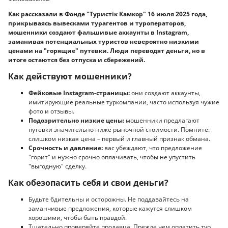
Как рассказали в Фонде "Туристiк Камкор" 16 июля 2025 года,
прикрываясь вывесками турагентов и туроператоров,
мошенники создают фальшивые аккаунты в Instagram,
заманивая потенциальных туристов невероятно низкими
ценами на "горящие" путевки. Люди переводят деньги, но в
итоге остаются без отпуска и сбережений.
Как действуют мошенники?
Фейковые Instagram-страницы:
они создают аккаунты,
имитирующие реальные туркомпании, часто используя чужие
фото и отзывы.
Подозрительно низкие цены:
мошенники предлагают
путевки значительно ниже рыночной стоимости. Помните:
слишком низкая цена – первый и главный признак обмана.
Срочность и давление:
вас убеждают, что предложение
"горит" и нужно срочно оплачивать, чтобы не упустить
"выгодную" сделку.
Как обезопасить себя и свои деньги?
Будьте бдительны и осторожны. Не поддавайтесь на
заманчивые предложения, которые кажутся слишком
хорошими, чтобы быть правдой.
Тщательно проверяйте продавца. Прежде чем оплатить тур,