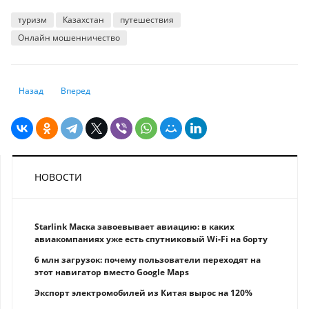
туризм
Казахстан
путешествия
Онлайн мошенничество
Предыдущий: Казахстанцев предупреждают о мошенниках в онлайн и
Следующий: Какие деньги больше нельзя обменять в Казах
Назад
Вперед
НОВОСТИ
Starlink Маска завоевывает авиацию: в каких
авиакомпаниях уже есть спутниковый Wi-Fi на борту
6 млн загрузок: почему пользователи переходят на
этот навигатор вместо Google Maps
Экспорт электромобилей из Китая вырос на 120%