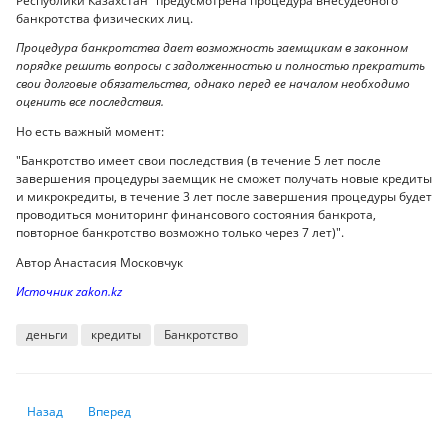
Республики Казахстан" предусмотрена процедура внесудебного
банкротства физических лиц.
Процедура банкротства дает возможность заемщикам в законном
порядке решить вопросы с задолженностью и полностью прекратить
свои долговые обязательства, однако перед ее началом необходимо
оценить все последствия.
Но есть важный момент:
"Банкротство имеет свои последствия (в течение 5 лет после
завершения процедуры заемщик не сможет получать новые кредиты
и микрокредиты, в течение 3 лет после завершения процедуры будет
проводиться мониторинг финансового состояния банкрота,
повторное банкротство возможно только через 7 лет)".
Автор Анастасия Московчук
Источник zakon.kz
деньги
кредиты
Банкротство
Предыдущий: Вас просят стать поручителем по кредиту? Что важно зн
Следующий: Тенге показал рекордное укрепление за два го
Назад
Вперед