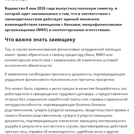
Ведомство 8 мая 2026 года выпустило полезную памятку, в
которой идет напоминание о том, что в соответствии с
законодательством действует единый механизм
взаимодействия заемщиков с банками, микрофинансовыми
организациями (МФО) и коллекторскими агентствами.
Что важно знать заемщику
Так, в случае возникновения финансовых затруднений заемщик
имеет право обратиться к своему кредитору (банк, МФО или
коллекторское агентство) с заявлением об изменении условий
исполнения обязательств.
К заявлению необходимо приложить документы, подтверждающие
ухудшение финансового положения или причины просрочки.
Это может быть справка о регистрации в качестве безработного, акт
работодателя о прекращении трудового договора, о предоставлении
отпуска без сохранения заработной платы или справка о временной
нетрудоспособности, подтверждающая болезнь близких
родственников, супруга (супруги) заемщика, свидетельство/справка о
смерти близких родственников, супруга (супруги) заемщика,
документы, подтверждающие нанесение заемщику материального
ущерба в результате несчастного случая, противоправных действий
третьих лиц, справка об инвалидности, судебные акты и другие