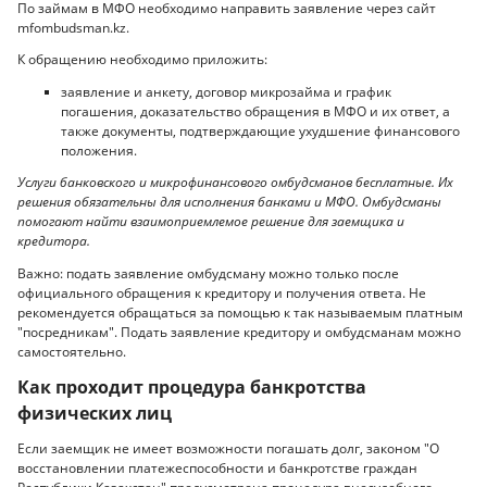
По займам в МФО необходимо направить заявление через сайт
mfombudsman.kz.
К обращению необходимо приложить:
заявление и анкету, договор микрозайма и график
погашения, доказательство обращения в МФО и их ответ, а
также документы, подтверждающие ухудшение финансового
положения.
Услуги банковского и микрофинансового омбудсманов бесплатные. Их
решения обязательны для исполнения банками и МФО. Омбудсманы
помогают найти взаимоприемлемое решение для заемщика и
кредитора.
Важно: подать заявление омбудсману можно только после
официального обращения к кредитору и получения ответа. Не
рекомендуется обращаться за помощью к так называемым платным
"посредникам". Подать заявление кредитору и омбудсманам можно
самостоятельно.
Как проходит процедура банкротства
физических лиц
Если заемщик не имеет возможности погашать долг, законом "О
восстановлении платежеспособности и банкротстве граждан