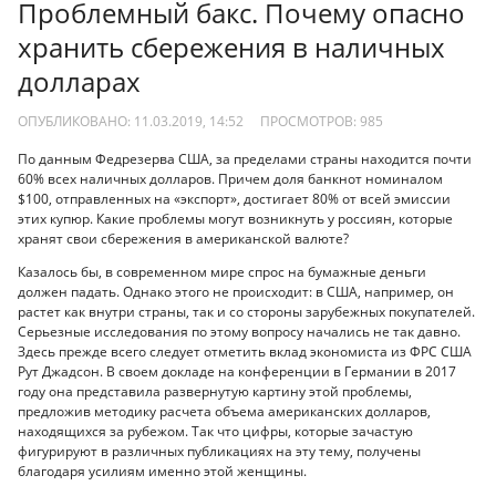
Проблемный бакс. Почему опасно
хранить сбережения в наличных
долларах
ОПУБЛИКОВАНО: 11.03.2019, 14:52
ПРОСМОТРОВ:
985
По данным Федрезерва США, за пределами страны находится почти
60% всех наличных долларов. Причем доля банкнот номиналом
$100, отправленных на «экспорт», достигает 80% от всей эмиссии
этих купюр. Какие проблемы могут возникнуть у россиян, которые
хранят свои сбережения в американской валюте?
Казалось бы, в современном мире спрос на бумажные деньги
должен падать. Однако этого не происходит: в США, например, он
растет как внутри страны, так и со стороны зарубежных покупателей.
Серьезные исследования по этому вопросу начались не так давно.
Здесь прежде всего следует отметить вклад экономиста из ФРС США
Рут Джадсон. В своем докладе на конференции в Германии в 2017
году она представила развернутую картину этой проблемы,
предложив методику расчета объема американских долларов,
находящихся за рубежом. Так что цифры, которые зачастую
фигурируют в различных публикациях на эту тему, получены
благодаря усилиям именно этой женщины.