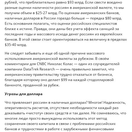
рублей, что приблизительно равно $93 млрд. Если свести воедино
разные оценки наличности россиян в американской валюте, то мы
получим объем в $25-27 млрд. По оценкам американских банков,
наличных долларов в России гораздо больше — порядка $80 млрд.
Есть основания полагать, что оценки российских специалистов
ближе к истине. Правда, они даны без учета эффекта санкций за
последние годы и массового исхода денег россиян из европейских
банков. В этой связи стоит ориентироваться на величину в пределах
$35-40 млрд.
Не следует забывать и еще об одной причине массового
использования американской валюты за рубежом. В своём
комментарии для CNBC Николас Колас — один из соучредителей
компании DataTrek Research — очень правильно заметил, что
американскому правительству трудно отказаться от бизнеса,
благодаря которому оно делает $99 на каждой стодолларовой
банкноте, проданной за рубеж.
Угрозы для доллара
Что привлекает россиян в наличных долларах? Многое! Надежность,
оперативность расчетов, отсутствие необходимости каждый раз
доказывать «чистоту» своих средств и так далее. Не сомневаюсь, что
многие люди просто вынуждены использовать этот метод
сохранения своего капитала в связи с проблемами российских
банков и трудностями в работе с зарубежными финансовыми