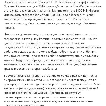
Подобные разговоры ведутся и в США. Бывший министр финансов
Лоуренс Саммерс еще в 2016 году опубликовал в The Washington Post
статью, которую он озаглавил как It's time to kill the $100 bill («Время
уничтожить стодолларовые банкноты»). Если представить себе
такую ситуацию, пусть даже и гипотетически, то Россию при
реализации подобного сценария в лучшем случае ждет большая
паника.
Именно тогда окажется, что вы владеете валютой иностранного
государства, с которым у России не самые добрые отношения. Кто
будет защищать ваши интересы в этом случае? Точно не
государство. Если к тому времени в стране останутся банки, которые
работают с долларами, то можно будет обратиться к ним. Но при
этом будьте готовы принести с собой соответствующие документы,
которые будут подтверждать, что вы заработали эти деньги и
заплатили с них все полагающиеся налоги. В общем, будет очень
трудно и весомые потери неизбежны.
Время от времени на свет вытаскивают байку о разной ценности
американских и всех остальных долларов. Имеется в виду, что те
доллары, которые находятся на территории США, должны быть более
весомыми (читай дорогими), а все остальные — это своеобразный
«второй сорт» (читай дешевые). Разговоры на эту тему
активизируются, когда американцы вспоминают о своем
астрономическом государственном долге и начинают активно
искать пути его уменьшения.