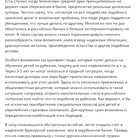
Есть случаи, когда бизнесмен средней руки принципиально не
держит свои сбережения в банке, предпочитая реальные денежные
купюры. Честно скажу, что, несмотря на все неудобства подобного
хранения денег и возможные проблемы, эти люди редко поддаются
убеждениям, что лучше делать по-другому. Многие из них не раз
обжигались в российских банках и больше экспериментировать не
хотят. В таких случая можно только порекомендовать немного
разнообразить свои вложения, имея в виду надежные облигации,
драгоценные металлы, произведения искусства и другие подобные
активы.
Особого внимания заслуживают люди, которые копят деньги на
обучение детей за рубежом, покупку для них недвижимости и т. д.
Через 3-5 лет он могут оказаться в трудной ситуации, когда
наличные доллары или евро будет практически невозможно
использовать для этих целей. Здесь есть несколько приемлемых и
общеизвестных рецептов, которые можно использовать в такой
ситуации: например, открыть накопительные счета в российских
госбанках или найти что-то подобное за рубежом. Как вариант, я бы
не исключал приобретения специальных полисов для детей в
европейских страховых компаниях. Для крупных сумм возможна и
определенная комбинация этих подходов.
В силу сложившихся обстоятельств сейчас легче открыть счет в
надежной брокерской компании, чем в зарубежном банке. Правда,
это не совсем правильно с точки зрения классической теории