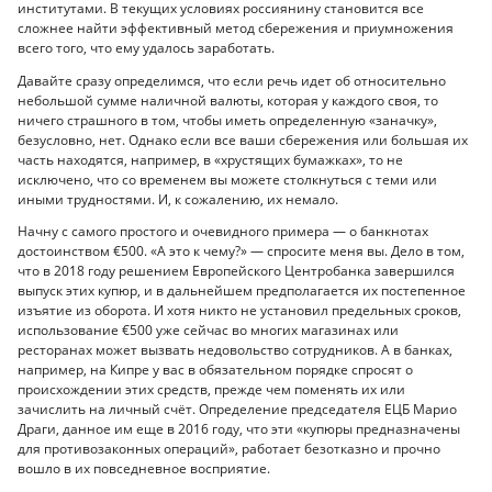
институтами. В текущих условиях россиянину становится все
сложнее найти эффективный метод сбережения и приумножения
всего того, что ему удалось заработать.
Давайте сразу определимся, что если речь идет об относительно
небольшой сумме наличной валюты, которая у каждого своя, то
ничего страшного в том, чтобы иметь определенную «заначку»,
безусловно, нет. Однако если все ваши сбережения или большая их
часть находятся, например, в «хрустящих бумажках», то не
исключено, что со временем вы можете столкнуться с теми или
иными трудностями. И, к сожалению, их немало.
Начну с самого простого и очевидного примера — о банкнотах
достоинством €500. «А это к чему?» — спросите меня вы. Дело в том,
что в 2018 году решением Европейского Центробанка завершился
выпуск этих купюр, и в дальнейшем предполагается их постепенное
изъятие из оборота. И хотя никто не установил предельных сроков,
использование €500 уже сейчас во многих магазинах или
ресторанах может вызвать недовольство сотрудников. А в банках,
например, на Кипре у вас в обязательном порядке спросят о
происхождении этих средств, прежде чем поменять их или
зачислить на личный счёт. Определение председателя ЕЦБ Марио
Драги, данное им еще в 2016 году, что эти «купюры предназначены
для противозаконных операций», работает безотказно и прочно
вошло в их повседневное восприятие.