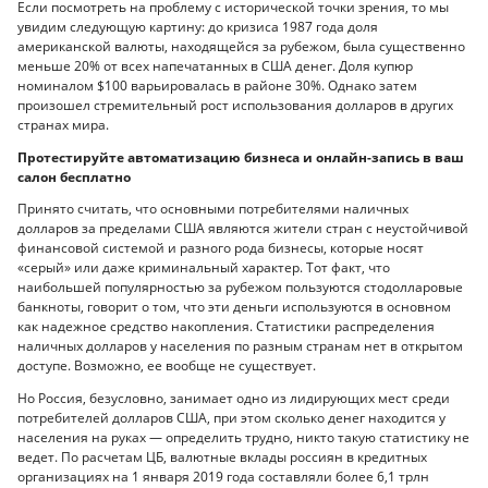
Если посмотреть на проблему с исторической точки зрения, то мы
увидим следующую картину: до кризиса 1987 года доля
американской валюты, находящейся за рубежом, была существенно
меньше 20% от всех напечатанных в США денег. Доля купюр
номиналом $100 варьировалаcь в районе 30%. Однако затем
произошел стремительный рост использования долларов в других
странах мира.
Протестируйте автоматизацию бизнеса и онлайн-запись в ваш
салон бесплатно
Принято считать, что основными потребителями наличных
долларов за пределами США являются жители стран с неустойчивой
финансовой системой и разного рода бизнесы, которые носят
«серый» или даже криминальный характер. Тот факт, что
наибольшей популярностью за рубежом пользуются стодолларовые
банкноты, говорит о том, что эти деньги используются в основном
как надежное средство накопления. Статистики распределения
наличных долларов у населения по разным странам нет в открытом
доступе. Возможно, ее вообще не существует.
Но Россия, безусловно, занимает одно из лидирующих мест среди
потребителей долларов США, при этом сколько денег находится у
населения на руках — определить трудно, никто такую статистику не
ведет. По расчетам ЦБ, валютные вклады россиян в кредитных
организациях на 1 января 2019 года составляли более 6,1 трлн