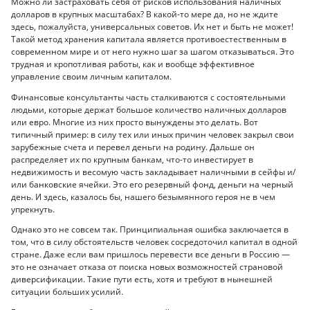
Можно ли застраховать себя от рисков использования наличных
долларов в крупных масштабах? В какой-то мере да, но не ждите
здесь, пожалуйста, универсальных советов. Их нет и быть не может!
Такой метод хранения капитала является противоестественным в
современном мире и от него нужно шаг за шагом отказываться. Это
трудная и кропотливая работы, как и вообще эффективное
управление своим личным капиталом.
Финансовые консультанты часть сталкиваются с состоятельными
людьми, которые держат большое количество наличных долларов
или евро. Многие из них просто вынуждены это делать. Вот
типичный пример: в силу тех или иных причин человек закрыл свои
зарубежные счета и перевел деньги на родину. Дальше он
распределяет их по крупным банкам, что-то инвестирует в
недвижимость и весомую часть закладывает наличными в сейфы и/
или банковские ячейки. Это его резервный фонд, деньги на черный
день. И здесь, казалось бы, нашего безымянного героя не в чем
упрекнуть.
Однако это не совсем так. Принципиальная ошибка заключается в
том, что в силу обстоятельств человек сосредоточил капитал в одной
стране. Даже если вам пришлось перевести все деньги в Россию —
это не означает отказа от поиска новых возможностей страновой
диверсификации. Такие пути есть, хотя и требуют в нынешней
ситуации больших усилий.