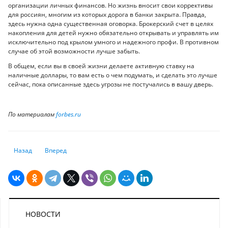
организации личных финансов. Но жизнь вносит свои коррективы
для россиян, многим из которых дорога в банки закрыта. Правда,
здесь нужна одна существенная оговорка. Брокерский счет в целях
накопления для детей нужно обязательно открывать и управлять им
исключительно под крылом умного и надежного профи. В противном
случае об этой возможности лучше забыть.
В общем, если вы в своей жизни делаете активную ставку на
наличные доллары, то вам есть о чем подумать, и сделать это лучше
сейчас, пока описанные здесь угрозы не постучались в вашу дверь.
По материалам
forbes.ru
Предыдущий: Вы уже думаете о пенсии? Задайте самому себе эти 6 в
Следующий: Ложки и вилки учитывать не надо, или Какое
Назад
Вперед
НОВОСТИ