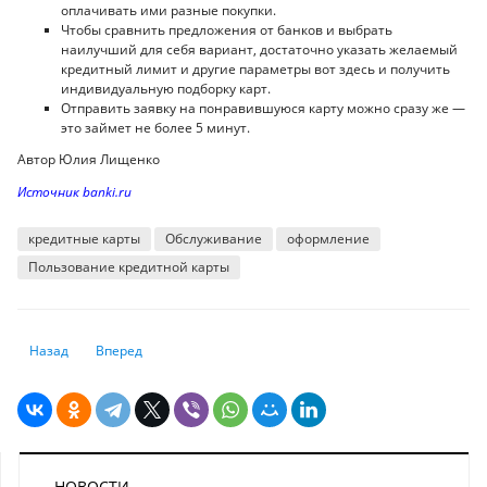
оплачивать ими разные покупки.
Чтобы сравнить предложения от банков и выбрать
наилучший для себя вариант, достаточно указать желаемый
кредитный лимит и другие параметры вот здесь и получить
индивидуальную подборку карт.
Отправить заявку на понравившуюся карту можно сразу же —
это займет не более 5 минут.
Автор Юлия Лищенко
Источник banki.ru
кредитные карты
Обслуживание
оформление
Пользование кредитной карты
Предыдущий: Исследование: в Казахстане нет излишней закредитов
Следующий: Пособие по рождению ребенка 2023 в Казахст
Назад
Вперед
НОВОСТИ