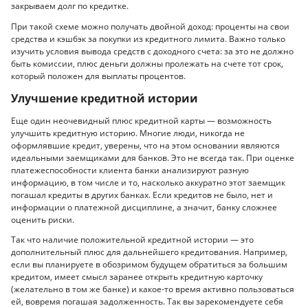
закрываем долг по кредитке.
При такой схеме можно получать двойной доход: проценты на свои
средства и кэшбэк за покупки из кредитного лимита. Важно только
изучить условия вывода средств с доходного счета: за это не должно
быть комиссии, плюс деньги должны пролежать на счете тот срок,
который положен для выплаты процентов.
Улучшение кредитной истории
Еще один неочевидный плюс кредитной карты — возможность
улучшить кредитную историю. Многие люди, никогда не
оформлявшие кредит, уверены, что на этом основании являются
идеальными заемщиками для банков. Это не всегда так. При оценке
платежеспособности клиента банки анализируют разную
информацию, в том числе и то, насколько аккуратно этот заемщик
погашал кредиты в других банках. Если кредитов не было, нет и
информации о платежной дисциплине, а значит, банку сложнее
оценить риски.
Так что наличие положительной кредитной истории — это
дополнительный плюс для дальнейшего кредитования. Например,
если вы планируете в обозримом будущем обратиться за большим
кредитом, имеет смысл заранее открыть кредитную карточку
(желательно в том же банке) и какое-то время активно пользоваться
ей, вовремя погашая задолженность. Так вы зарекомендуете себя