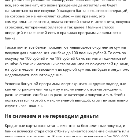
все, это не значит, что вознаграждение действительно будет
начисляться за все покупки. У каждого банка есть список операций,
за которые он не начисляет кэшбэк — как правило, это
коммунальные платежи, оплата сотовой связи и интернета, покупка
страховок, лотерейных билетов и так далее. Полный список
операций-исключений есть в правилах программы лояльности
банка.
Также почти все банки применяют невыгодное округление суммы
покупок для начисления кэшбэка до 100 полных рублей. То есть за
покупку на 100 рублей и на 199 рублей банк выплатит одинаковый
кэшбэк. А так как магазины часто заманивают покупателей ценами,
на рубль недотягивающими до круглой суммы, вы будете регулярно
недополучать вознаграждение.
Условия бонусной программы могут скрывать и другие подводные
камни: ограничения на сумму максимального вознаграждения,
разные ставки кэшбэка на разные категории покупок и т. п. Чтобы
пользоваться картой с максимальной выгодой, стоит внимательно
изучить все нюансы.
Не снимаем и не переводим деньги
Кредитные карты рассчитаны именно на безналичные покупки, и
банки всячески стараются отбить у клиентов желание снимать или
переводить с них деньги. В ход идут высокие комиссии (до 500–600