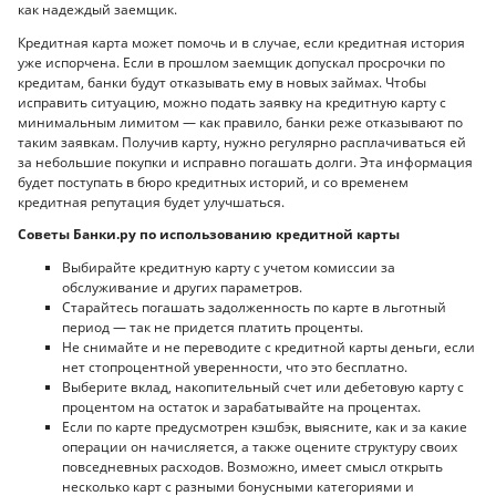
как надеждый заемщик.
Кредитная карта может помочь и в случае, если кредитная история
уже испорчена. Если в прошлом заемщик допускал просрочки по
кредитам, банки будут отказывать ему в новых займах. Чтобы
исправить ситуацию, можно подать заявку на кредитную карту с
минимальным лимитом — как правило, банки реже отказывают по
таким заявкам. Получив карту, нужно регулярно расплачиваться ей
за небольшие покупки и исправно погашать долги. Эта информация
будет поступать в бюро кредитных историй, и со временем
кредитная репутация будет улучшаться.
Советы Банки.ру по использованию кредитной карты
Выбирайте кредитную карту с учетом комиссии за
обслуживание и других параметров.
Старайтесь погашать задолженность по карте в льготный
период — так не придется платить проценты.
Не снимайте и не переводите с кредитной карты деньги, если
нет стопроцентной уверенности, что это бесплатно.
Выберите вклад, накопительный счет или дебетовую карту с
процентом на остаток и зарабатывайте на процентах.
Если по карте предусмотрен кэшбэк, выясните, как и за какие
операции он начисляется, а также оцените структуру своих
повседневных расходов. Возможно, имеет смысл открыть
несколько карт с разными бонусными категориями и