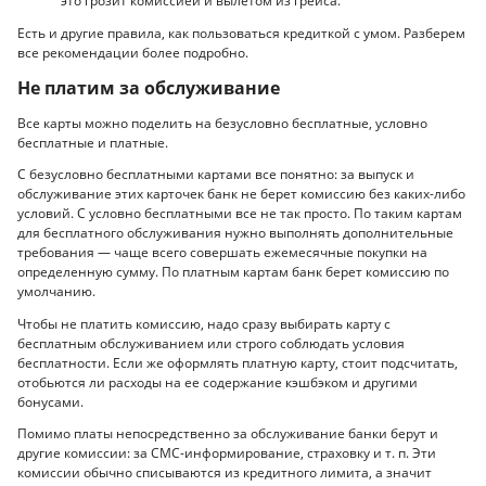
это грозит комиссией и вылетом из грейса.
Есть и другие правила, как пользоваться кредиткой с умом. Разберем
все рекомендации более подробно.
Не платим за обслуживание
Все карты можно поделить на безусловно бесплатные, условно
бесплатные и платные.
С безусловно бесплатными картами все понятно: за выпуск и
обслуживание этих карточек банк не берет комиссию без каких-либо
условий. С условно бесплатными все не так просто. По таким картам
для бесплатного обслуживания нужно выполнять дополнительные
требования — чаще всего совершать ежемесячные покупки на
определенную сумму. По платным картам банк берет комиссию по
умолчанию.
Чтобы не платить комиссию, надо сразу выбирать карту с
бесплатным обслуживанием или строго соблюдать условия
бесплатности. Если же оформлять платную карту, стоит подсчитать,
отобьются ли расходы на ее содержание кэшбэком и другими
бонусами.
Помимо платы непосредственно за обслуживание банки берут и
другие комиссии: за СМС-информирование, страховку и т. п. Эти
комиссии обычно списываются из кредитного лимита, а значит