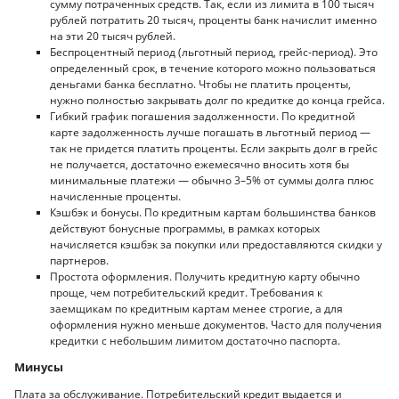
сумму потраченных средств. Так, если из лимита в 100 тысяч
рублей потратить 20 тысяч, проценты банк начислит именно
на эти 20 тысяч рублей.
Беспроцентный период (льготный период, грейс-период). Это
определенный срок, в течение которого можно пользоваться
деньгами банка бесплатно. Чтобы не платить проценты,
нужно полностью закрывать долг по кредитке до конца грейса.
Гибкий график погашения задолженности. По кредитной
карте задолженность лучше погашать в льготный период —
так не придется платить проценты. Если закрыть долг в грейс
не получается, достаточно ежемесячно вносить хотя бы
минимальные платежи — обычно 3–5% от суммы долга плюс
начисленные проценты.
Кэшбэк и бонусы. По кредитным картам большинства банков
действуют бонусные программы, в рамках которых
начисляется кэшбэк за покупки или предоставляются скидки у
партнеров.
Простота оформления. Получить кредитную карту обычно
проще, чем потребительский кредит. Требования к
заемщикам по кредитным картам менее строгие, а для
оформления нужно меньше документов. Часто для получения
кредитки с небольшим лимитом достаточно паспорта.
Минусы
Плата за обслуживание. Потребительский кредит выдается и