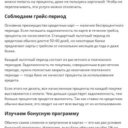
можно попасть на проценты, даже не пользуясь карточкой. Чтобы не
переплачивать, эти услуги можно отключить.
Соблюдаем грейс-период
Основное преимущество кредитных карт — наличие беспроцентного
периода. Если погашать задолженность по карте в течение грейса,
проценты не начисляются. Стандартный льготный период по
кредиткам обычно длится 50–60 дней, но некоторые банки
предлагают карты с грейсом от нескольких месяцев до года и даже
более.
Каждый льготный период состоит из расчетного и платежного
периодов. Задолженность по покупкам, совершенным в расчетном
периоде, нужно полностью закрыть до окончания платежного
периода — тогда банк не начислит проценты за использование
кредита.
Если этого не делать, все начисленные проценты по каждой покупке
выставляются к оплате. Чем дольше существует задолженность, тем
больше процентов придется выплатить. Так как ставки по кредиткам
обычно высокие, это сводит на нет всю выгоду от их использования.
Изучаем бонусную программу
Обычно самое сложное и запутанное в картах — это как раз условия
бонусной программы. Например, если банк обещает кэшбэк 1% на