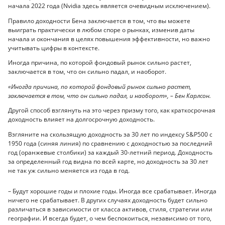
начала 2022 года (Nvidia здесь является очевидным исключением).
Правило доходности Бена заключается в том, что вы можете
выиграть практически в любом споре о рынках, изменив даты
начала и окончания в целях повышения эффективности, но важно
учитывать цифры в контексте.
Иногда причина, по которой фондовый рынок сильно растет,
заключается в том, что он сильно падал, и наоборот.
«Иногда причина, по которой фондовый рынок сильно растет,
заключается в том, что он сильно падал, и наоборот», – Бен Карлсон.
Другой способ взглянуть на это через призму того, как краткосрочная
доходность влияет на долгосрочную доходность.
Взгляните на скользящую доходность за 30 лет по индексу S&P500 с
1950 года (синяя линия) по сравнению с доходностью за последний
год (оранжевые столбики) за каждый 30-летний период. Доходность
за определенный год видна по всей карте, но доходность за 30 лет
не так уж сильно меняется из года в год.
– Будут хорошие годы и плохие годы. Иногда все срабатывает. Иногда
ничего не срабатывает. В других случаях доходность будет сильно
различаться в зависимости от класса активов, стиля, стратегии или
географии. И всегда будет, о чем беспокоиться, независимо от того,