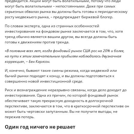
предвидится. Акции могут быть волатильными, потому что люди
могут быть волатильными – непостоянными. Даже при самых
серьезных обвалах рынка вы должны быть готовы к периодическому
росту медвежьего рынка, – предупреждает биржевой блогер.
По словам эксперта, одна из странных особенностей
инвестирования на фондовом рынке заключается в том, что, хотя
тренд обычно является вашим другом, вы всегда должны быть
готовы к движениям против тренда.
«В половине всех лет, когда фондовый рынок США рос на 20% и более,
на пути к этим замечательным прибылям наблюдалась двузначная
коррекция», – Бен Карлсон.
И, конечно, бывают такие смены режима, когда медвежий или
бычий рынки подходят к концу, и вы должны подготовиться к
совершенно новой инвестиционной среде.
Риск и вознаграждение неразрывно связаны, когда дело доходит до
инвестирования. Одна из причин, по которой фондовый рынок
обеспечивает такую прекрасную доходность в долгосрочной
перспективе, заключается в том, что в краткосрочной перспективе он
может быть чертовски запутанным. Вы не получите выгоды, не
пережив потерь.
Один год ничего не решает