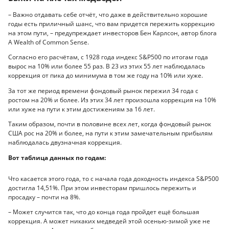
– Важно отдавать себе отчёт, что даже в действительно хорошие
годы есть приличный шанс, что вам придется пережить коррекцию
на этом пути, – предупреждает инвесторов Бен Карлсон, автор блога
A Wealth of Common Sense.
Согласно его расчётам, с 1928 года индекс S&P500 по итогам года
вырос на 10% или более 55 раз. В 23 из этих 55 лет наблюдалась
коррекция от пика до минимума в том же году на 10% или хуже.
За тот же период времени фондовый рынок пережил 34 года с
ростом на 20% и более. Из этих 34 лет произошла коррекция на 10%
или хуже на пути к этим достижениям за 16 лет.
Таким образом, почти в половине всех лет, когда фондовый рынок
США рос на 20% и более, на пути к этим замечательным прибылям
наблюдалась двузначная коррекция.
Вот таблица данных по годам:
Что касается этого года, то с начала года доходность индекса S&P500
достигла 14,51%. При этом инвесторам пришлось пережить и
просадку – почти на 8%.
– Может случится так, что до конца года пройдет ещё большая
коррекция. А может никаких медведей этой осенью-зимой уже не