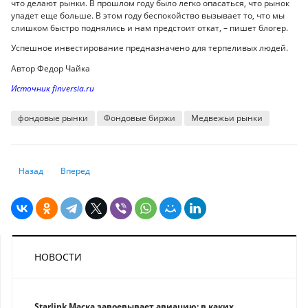
что делают рынки. В прошлом году было легко опасаться, что рынок
упадет еще больше. В этом году беспокойство вызывает то, что мы
слишком быстро поднялись и нам предстоит откат, – пишет блогер.
Успешное инвестирование предназначено для терпеливых людей.
Автор Федор Чайка
Источник finversia.ru
фондовые рынки
Фондовые биржи
Медвежьи рынки
Предыдущий: Сколько стоит новое жилье в Казахстане? Анализ цен з
Следующий: Нефтедоллары вновь убывают
Назад
Вперед
НОВОСТИ
Starlink Маска завоевывает авиацию: в каких