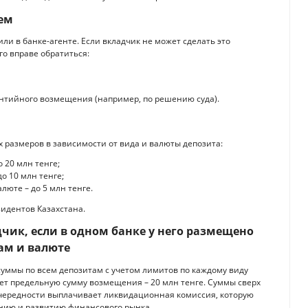
ем
и в банке-агенте. Если вкладчик не может сделать это
го вправе обратиться:
нтийного возмещения (например, по решению суда).
 размеров в зависимости от вида и валюты депозита:
 20 млн тенге;
до 10 млн тенге;
люте – до 5 млн тенге.
идентов Казахстана.
ик, если в одном банке у него размещено
ам и валюте
суммы по всем депозитам с учетом лимитов по каждому виду
ет предельную сумму возмещения – 20 млн тенге. Суммы сверх
очередности выплачивает ликвидационная комиссия, которую
анию и развитию финансового рынка.