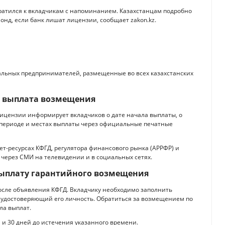
ратился к вкладчикам с напоминанием. Казахстанцам подробно
онд, если банк лишат лицензии, сообщает zakon.kz.
льных предпринимателей, размещенные во всех казахстанских
я выплата возмещения
лицензии информирует вкладчиков о дате начала выплаты, о
 периоде и местах выплаты через официальные печатные
т-ресурсах КФГД, регулятора финансового рынка (АРРФР) и
через СМИ на телевидении и в социальных сетях.
выплату гарантийного возмещения
после объявления КФГД. Вкладчику необходимо заполнить
 удостоверяющий его личность. Обратиться за возмещением по
ла выплат.
 и 30 дней до истечения указанного времени.