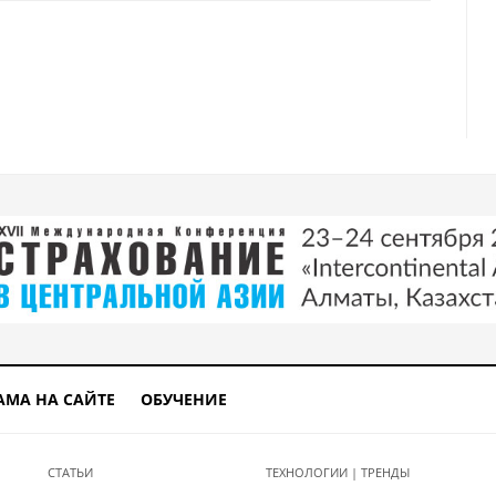
и сбережения в Казахстане
я: как изменился внешнеторговый оборот Казахстана в первой половине г
АМА НА САЙТЕ
ОБУЧЕНИЕ
СТАТЬИ
ТЕХНОЛОГИИ | ТРЕНДЫ