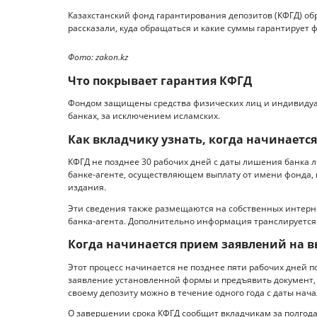
Казахстанский фонд гарантирования депозитов (КФГД) об
рассказали, куда обращаться и какие суммы гарантирует ф
Фото: zakon.kz
Что покрывает гарантия КФГД
Фондом защищены средства физических лиц и индивидуа
банках, за исключением исламских.
Как вкладчику узнать, когда начинаетс
КФГД не позднее 30 рабочих дней с даты лишения банка 
банке-агенте, осуществляющем выплату от имени фонда,
издания.
Эти сведения также размещаются на собственных интерне
банка-агента. Дополнительно информация транслируется 
Когда начинается прием заявлений на 
Этот процесс начинается не позднее пяти рабочих дней 
заявление установленной формы и предъявить документ,
своему депозиту можно в течение одного года с даты нача
О завершении срока КФГД сообщит вкладчикам за полгода