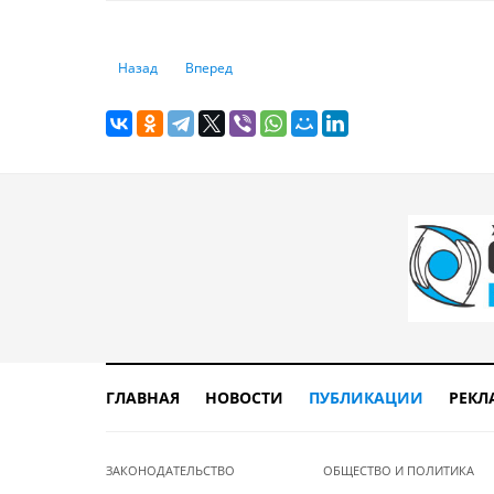
Предыдущий: Списали деньги с карты: как защитить сво
Следующий: Экспорт вырос, импорт сократилс
Назад
Вперед
ГЛАВНАЯ
НОВОСТИ
ПУБЛИКАЦИИ
РЕКЛ
ЗАКОНОДАТЕЛЬСТВО
ОБЩЕСТВО И ПОЛИТИКА