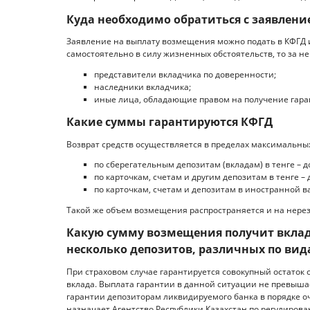
Куда необходимо обратиться с заявлени
Заявление на выплату возмещения можно подать в КФГД ил
самостоятельно в силу жизненных обстоятельств, то за не
представители вкладчика по доверенности;
наследники вкладчика;
иные лица, обладающие правом на получение гара
Какие суммы гарантируются КФГД
Возврат средств осуществляется в пределах максимальных
по сберегательным депозитам (вкладам) в тенге – до
по карточкам, счетам и другим депозитам в тенге – 
по карточкам, счетам и депозитам в иностранной ва
Такой же объем возмещения распространяется и на нерез
Какую сумму возмещения получит вкладч
несколько депозитов, различных по вид
При страховом случае гарантируется совокупный остаток 
вклада. Выплата гарантии в данной ситуации не превыша
гарантии депозиторам ликвидируемого банка в порядке 
назначает Агентство Республики Казахстан по регулиров