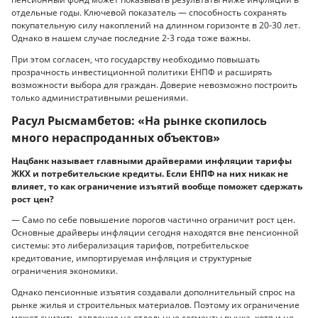
отдельные годы. Ключевой показатель — способность сохранять
покупательную силу накоплений на длинном горизонте в 20-30 лет.
Однако в нашем случае последние 2-3 года тоже важны.
При этом согласен, что государству необходимо повышать
прозрачность инвестиционной политики ЕНПФ и расширять
возможности выбора для граждан. Доверие невозможно построить
только административными решениями.
Расул Рысмамбетов: «На рынке скопилось
много нераспроданных объектов»
Нацбанк называет главными драйверами инфляции тарифы
ЖКХ и потребительские кредиты. Если ЕНПФ на них никак не
влияет, то как ограничение изъятий вообще поможет сдержать
рост цен?
— Само по себе повышение порогов частично ограничит рост цен.
Основные драйверы инфляции сегодня находятся вне пенсионной
системы: это либерализация тарифов, потребительское
кредитование, импортируемая инфляция и структурные
ограничения экономики.
Однако пенсионные изъятия создавали дополнительный спрос на
рынке жилья и строительных материалов. Поэтому их ограничение
может снизить давление на отдельные сегменты рынка, хотя и не