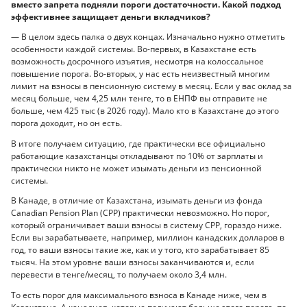
вместо запрета подняли пороги достаточности. Какой подход
эффективнее защищает деньги вкладчиков?
— В целом здесь палка о двух концах. Изначально нужно отметить
особенности каждой системы. Во-первых, в Казахстане есть
возможность досрочного изъятия, несмотря на колоссальное
повышение порога. Во-вторых, у нас есть неизвестный многим
лимит на взносы в пенсионную систему в месяц. Если у вас оклад за
месяц больше, чем 4,25 млн тенге, то в ЕНПФ вы отправите не
больше, чем 425 тыс (в 2026 году). Мало кто в Казахстане до этого
порога доходит, но он есть.
В итоге получаем ситуацию, где практически все официально
работающие казахстанцы откладывают по 10% от зарплаты и
практически никто не может изымать деньги из пенсионной
системы.
В Канаде, в отличие от Казахстана, изымать деньги из фонда
Canadian Pension Plan (CPP) практически невозможно. Но порог,
который ограничивает ваши взносы в систему CPP, гораздо ниже.
Если вы зарабатываете, например, миллион канадских долларов в
год, то ваши взносы такие же, как и у того, кто зарабатывает 85
тысяч. На этом уровне ваши взносы заканчиваются и, если
перевести в тенге/месяц, то получаем около 3,4 млн.
То есть порог для максимального взноса в Канаде ниже, чем в