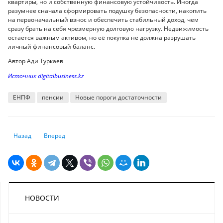
квартиры, но и собственную финансовую устойчивость. Иногда
разумнее сначала сформировать подушку безопасности, накопить
на первоначальный взнос и обеспечить стабильный доход, чем
сразу брать на себя чрезмерную долговую нагрузку. Недвижимость
остается важным активом, но её покупка не должна разрушать
личный финансовый баланс.
Автор Ади Туркаев
Источник digitalbusiness.kz
ЕНПФ
пенсии
Новые пороги достаточности
Предыдущий: Правительство приняло решение касательно повышени
Следующий: Экономист подсказал, чем порадовать казахста
Назад
Вперед
НОВОСТИ