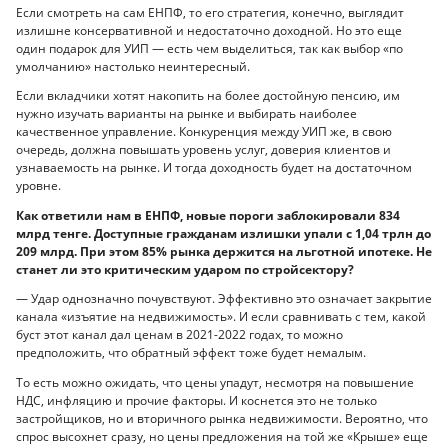
Если смотреть на сам ЕНПФ, то его стратегия, конечно, выглядит
излишне консервативной и недостаточно доходной. Но это еще
один подарок для УИП — есть чем выделиться, так как выбор «по
умолчанию» настолько неинтересный.
Если вкладчики хотят накопить на более достойную пенсию, им
нужно изучать варианты на рынке и выбирать наиболее
качественное управление. Конкуренция между УИП же, в свою
очередь, должна повышать уровень услуг, доверия клиентов и
узнаваемость на рынке. И тогда доходность будет на достаточном
уровне.
Как ответили нам в ЕНПФ, новые пороги заблокировали 834
млрд тенге. Доступные гражданам излишки упали с 1,04 трлн до
209 млрд. При этом 85% рынка держится на льготной ипотеке. Не
станет ли это критическим ударом по стройсектору?
— Удар однозначно почувствуют. Эффективно это означает закрытие
канала «изъятие на недвижимость». И если сравнивать с тем, какой
буст этот канал дал ценам в 2021-2022 годах, то можно
предположить, что обратный эффект тоже будет немалым.
То есть можно ожидать, что цены упадут, несмотря на повышение
НДС, инфляцию и прочие факторы. И коснется это не только
застройщиков, но и вторичного рынка недвижимости. Вероятно, что
спрос высохнет сразу, но цены предложения на той же «Крыше» еще