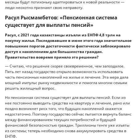
месяцы будут потихоньку адаптироваться к новой реальности —
люди неохотно признают свою неправоту.
Расул Рысмамбетов: «Пенсионная система
существует для выплаты пенсий»
Расул, с 2021 года казахстанцы изъяли из ЕНПФ 4,8 трлн на
покупку жилья. Последовавшее в июне этого года значительное
повышение порогов достаточности фактически заблокировало
доступ к накоплениям для большинства граждан.
Правительство вовремя приняло это решение?
— Считаю, что решение скорее своевременное, чем запоздалое.
Пять лет назад государство открыло возможность использовать
часть пенсионных накоплений на жилье и лечение. Эта мера дала
мощный импульс рынку недвижимости и помогла многим семьям
решить жилищный вопрос.
Но пенсионная система существует для выплаты пенсий. Если из
нее постоянно выводить средства на квартиру и лечение, рано или
поздно возникнет риск того, что будущих накоплений окажется
недостаточно. Поэтому государство сейчас пытается вернуть баланс
между финансированием текущих потребностей и будущей
финансовой безопасностью граждан. Триллионы тенге уже изъяты
из системы; теперь необходимо снова аккумулировать средства в
ЕНПФ.