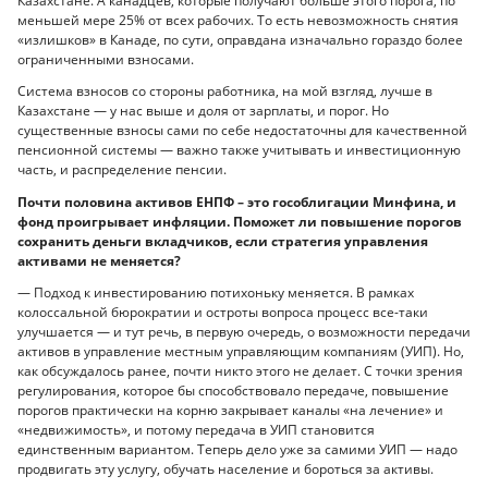
Казахстане. А канадцев, которые получают больше этого порога, по
меньшей мере 25% от всех рабочих. То есть невозможность снятия
«излишков» в Канаде, по сути, оправдана изначально гораздо более
ограниченными взносами.
Система взносов со стороны работника, на мой взгляд, лучше в
Казахстане — у нас выше и доля от зарплаты, и порог. Но
существенные взносы сами по себе недостаточны для качественной
пенсионной системы — важно также учитывать и инвестиционную
часть, и распределение пенсии.
Почти половина активов ЕНПФ – это гособлигации Минфина, и
фонд проигрывает инфляции. Поможет ли повышение порогов
сохранить деньги вкладчиков, если стратегия управления
активами не меняется?
— Подход к инвестированию потихоньку меняется. В рамках
колоссальной бюрократии и остроты вопроса процесс все-таки
улучшается — и тут речь, в первую очередь, о возможности передачи
активов в управление местным управляющим компаниям (УИП). Но,
как обсуждалось ранее, почти никто этого не делает. С точки зрения
регулирования, которое бы способствовало передаче, повышение
порогов практически на корню закрывает каналы «на лечение» и
«недвижимость», и потому передача в УИП становится
единственным вариантом. Теперь дело уже за самими УИП — надо
продвигать эту услугу, обучать население и бороться за активы.