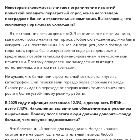
Некоторые экономисты считают ограничение изъятий
попыткой охладить перегретый спрос, из-за чего теперь
пострадают банки и строительные компании. Вы согласны, что
экономику пора жестко охлаждать?
— Я не сторонник резких движений. Экономика все же не машина,
где можно просто нажать на тормоз. Любое охлаждение должно быть
аккуратным и постепенным. Но нельзя отрицать, что в последние
годы часть спроса была искусственно подогрета дешевыми
кредитами, потребительским финансированием и пенсионными
изъятиями. Поэтому определенное замедление выглядит
естественным, и в этом нет трагедии.
Не думаю, что банки или строительный сектор столкнутся с
катастрофой. Они переживали гораздо более сложные периоды.
Скорее речь идет о переходе от сверхвысоких темпов точечного
роста к более устойчивому режиму работы.
В 2025 году инфляция составила 12.3%, а доходность ЕНПФ —
всего 7.43%. Накопления вкладчиков обесценились в реальном
выражении. Почему после этого люди должны доверять фонду
больше, чем покупке недвижимости?
— Это болезненный вопрос для вкладчиков. Но здесь важно
смотреть не на один год, а на длительный период. Любой
пенсионный фонд может показывать результаты ниже инфляции в